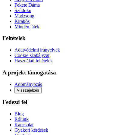
Fekete Dáma
Szúdoku
Madzsong
Kirakós
Minden játék
Feltételek
Adatvédelmi irányelvek
Cookie-szabályzat
Használati feltételek
A projekt támogatása
Adományozás
Visszajelzés
Fedezd fel
Blog
Rólunk
Kapcsolat
Gyakori kérdések