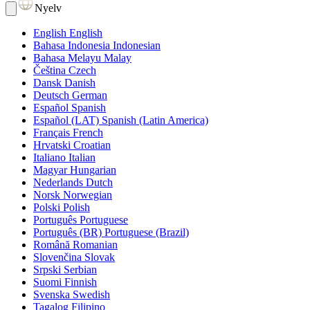
Nyelv
English
English
Bahasa Indonesia
Indonesian
Bahasa Melayu
Malay
Čeština
Czech
Dansk
Danish
Deutsch
German
Español
Spanish
Español (LAT)
Spanish (Latin America)
Français
French
Hrvatski
Croatian
Italiano
Italian
Magyar
Hungarian
Nederlands
Dutch
Norsk
Norwegian
Polski
Polish
Português
Portuguese
Português (BR)
Portuguese (Brazil)
Română
Romanian
Slovenčina
Slovak
Srpski
Serbian
Suomi
Finnish
Svenska
Swedish
Tagalog
Filipino