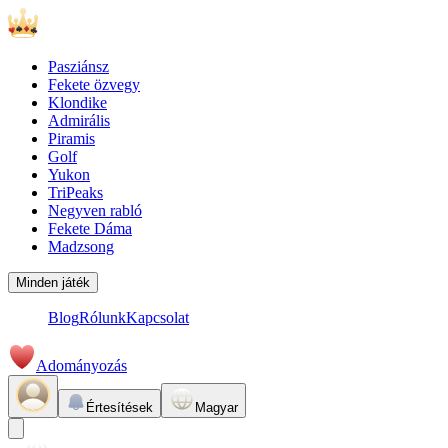
Pasziánsz
Fekete özvegy
Klondike
Admirális
Piramis
Golf
Yukon
TriPeaks
Negyven rabló
Fekete Dáma
Madzsong
Minden játék
Blog
Rólunk
Kapcsolat
Adományozás
Értesítések
Magyar