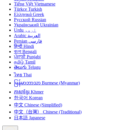
Tiếng Việt
Vietnamese
Türkçe
Turkish
Ελληνικά
Greek
Русский
Russian
Український
Ukrainian
Urdu
اردو
Arabic
العربية
Persian
فارسی
हिन्दी
Hindi
বাংলা
Bengali
ਪੰਜਾਬੀ
Punjabi
தமிழ்
Tamil
తెలుగు
Telugu
ไทย
Thai
မြန်မာဘာသာ
Burmese (Myanmar)
ភាសាខ្មែរ
Khmer
한국어
Korean
中文
Chinese (Simplified)
中文（台灣）
Chinese (Traditional)
日本語
Japanese