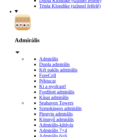
Dupla Klondike (színnel felfelé)
Tripla Klondike (színnel felfelé)
Admirális
Admirális
Dupla admirális
Két paklis admirális
ForeCell
Péktucat
Ki a nyolcast!
Fordított admirális
Kínai admirális
Seahaven Towers
Szmokingos admirális
Pingvin admirális
Könnyű admirális
Admirális-kihívás
Admirális 7×4
Admirális 6×6