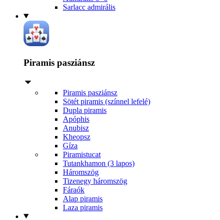
Sarlacc admirális
Piramis pasziánsz
Piramis pasziánsz
Sötét piramis (színnel lefelé)
Dupla piramis
Apóphis
Anubisz
Kheopsz
Gíza
Piramistucat
Tutankhamon (3 lapos)
Háromszög
Tizenegy háromszög
Fáraók
Alap piramis
Laza piramis