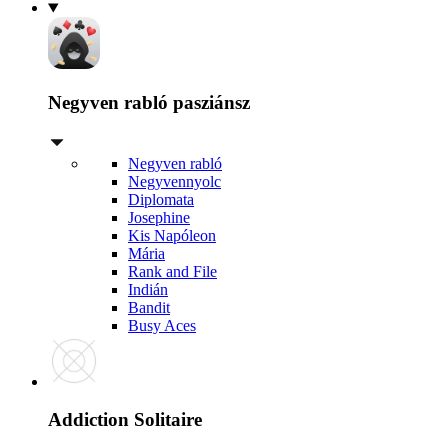
Negyven rabló pasziánsz
Negyven rabló
Negyvennyolc
Diplomata
Josephine
Kis Napóleon
Mária
Rank and File
Indián
Bandit
Busy Aces
Addiction Solitaire