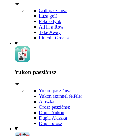
Golf pasziánsz
Laza golf
Fekete lyuk
All in a Row
Take Away
Lincoln Greens
Yukon pasziánsz
Yukon pasziánsz
Yukon (színnel felfelé)
Alaszka
Orosz pasziánsz
Dupla Yukon
Dupla Alaszka
Dupla orosz