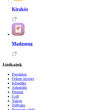
Kirakós
Madzsong
Játékaink
Pasziánsz
Fekete özvegy
Klondike
Admirális
Piramis
Golf
Yukon
TriPeaks
Negyven rabló