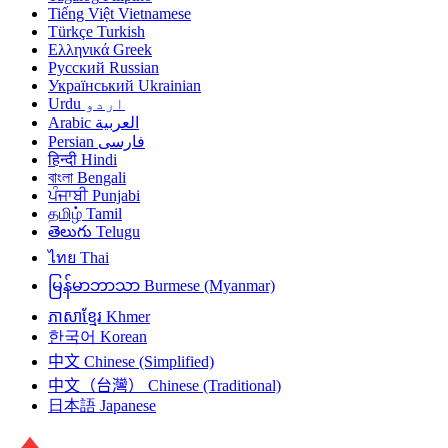
Tiếng Việt
Vietnamese
Türkçe
Turkish
Ελληνικά
Greek
Русский
Russian
Український
Ukrainian
Urdu
اردو
Arabic
العربية
Persian
فارسی
हिन्दी
Hindi
বাংলা
Bengali
ਪੰਜਾਬੀ
Punjabi
தமிழ்
Tamil
తెలుగు
Telugu
ไทย
Thai
မြန်မာဘာသာ
Burmese (Myanmar)
ភាសាខ្មែរ
Khmer
한국어
Korean
中文
Chinese (Simplified)
中文（台灣）
Chinese (Traditional)
日本語
Japanese