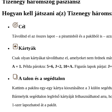
Tizenegy háromszög pasziánsz
Hogyan kell játszani a(z) Tizenegy három
Cél
Távolítsd el az összes lapot – a piramisból és a pakliból is – a
Kártyák
Csak olyan kártyákat távolíthatsz el, amelyeket nem fednek más
A = 1.
Példa párokra:
5+6, J+2, 10+A.
Figurás lapok párjai:
J+
A talon és a segédtalon
Kattints a paklira egy-egy kártya kiosztásához a 3 külön segédt
Bármelyik segédtalon legfelső kártyáját felhasználhatod arra, h
1-szer lapozhatod át a paklit.