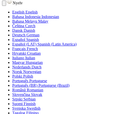
Nyelv
English
English
Bahasa Indonesia
Indonesian
Bahasa Melayu
Malay
Čeština
Czech
Dansk
Danish
Deutsch
German
Español
Spanish
Español (LAT)
Spanish (Latin America)
Français
French
Hrvatski
Croatian
Italiano
Italian
Magyar
Hungarian
Nederlands
Dutch
Norsk
Norwegian
Polski
Polish
Português
Portuguese
Português (BR)
Portuguese (Brazil)
Română
Romanian
Slovenčina
Slovak
Srpski
Serbian
Suomi
Finnish
Svenska
Swedish
Tagalog
Filipino