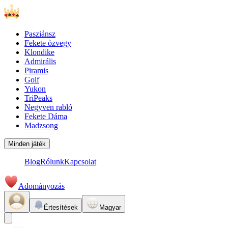
Pasziánsz
Fekete özvegy
Klondike
Admirális
Piramis
Golf
Yukon
TriPeaks
Negyven rabló
Fekete Dáma
Madzsong
Minden játék
Blog
Rólunk
Kapcsolat
Adományozás
Értesítések
Magyar