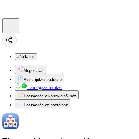
Játékaink
Megosztás
Visszajelzés küldése
Támogass minket
Hozzáadás a könyvjelzőkhöz
Hozzáadás az asztalhoz