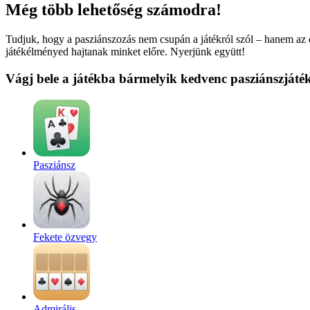
Még több lehetőség számodra!
Tudjuk, hogy a pasziánszozás nem csupán a játékról szól – hanem az é
játékélményed hajtanak minket előre. Nyerjünk együtt!
Vágj bele a játékba bármelyik kedvenc pasziánszjáté
Pasziánsz
Fekete özvegy
Admirális