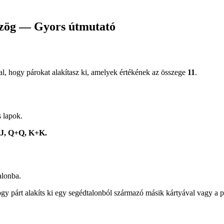
szög — Gyors útmutató
zzal, hogy párokat alakítasz ki, amelyek értékének az összege
11
.
 lapok.
J, Q+Q, K+K.
alonba.
ogy párt alakíts ki egy segédtalonból származó másik kártyával vagy a p