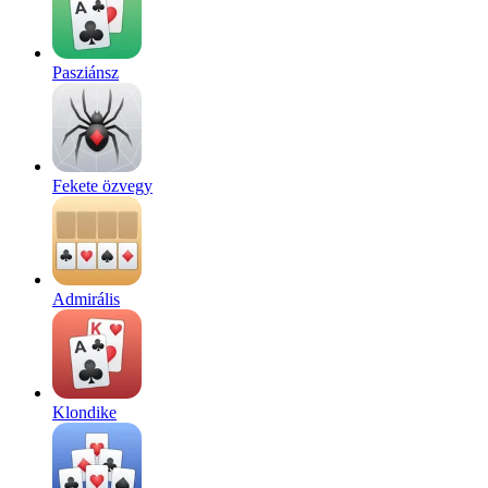
Pasziánsz
Fekete özvegy
Admirális
Klondike