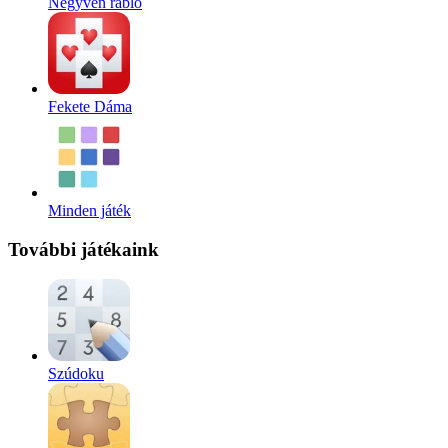
Negyven rabló
Fekete Dáma
Minden játék
További játékaink
Szúdoku