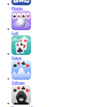
Piramis
Golf
Yukon
TriPeaks