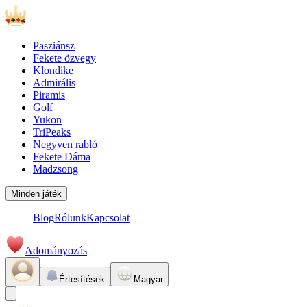
Pasziánsz
Fekete özvegy
Klondike
Admirális
Piramis
Golf
Yukon
TriPeaks
Negyven rabló
Fekete Dáma
Madzsong
Minden játék
Blog
Rólunk
Kapcsolat
Adományozás
Értesítések
Magyar