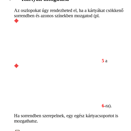
Az oszlopokat úgy rendezheted el, ha a kártyákat csökkenő
sorrendben és azonos színekben mozgatod (pl.
5
a
6
-ra).
Ha sorrendben szerepelnek, egy egész kártyacsoportot is
mozgathatsz.