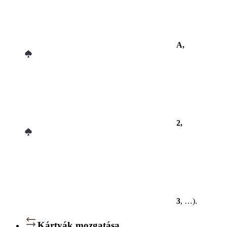
A,
2,
3
, …).
Kártyák mozgatása