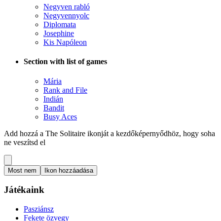
Negyven rabló
Negyvennyolc
Diplomata
Josephine
Kis Napóleon
Section with list of games
Mária
Rank and File
Indián
Bandit
Busy Aces
Add hozzá a The Solitaire ikonját a kezdőképernyődhöz, hogy soha
ne veszítsd el
Most nem
Ikon hozzáadása
Játékaink
Pasziánsz
Fekete özvegy