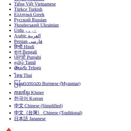
Tiếng Việt
Vietnamese
Türkçe
Turkish
Ελληνικά
Greek
Русский
Russian
Український
Ukrainian
Urdu
اردو
Arabic
العربية
Persian
فارسی
हिन्दी
Hindi
বাংলা
Bengali
ਪੰਜਾਬੀ
Punjabi
தமிழ்
Tamil
తెలుగు
Telugu
ไทย
Thai
မြန်မာဘာသာ
Burmese (Myanmar)
ភាសាខ្មែរ
Khmer
한국어
Korean
中文
Chinese (Simplified)
中文（台灣）
Chinese (Traditional)
日本語
Japanese