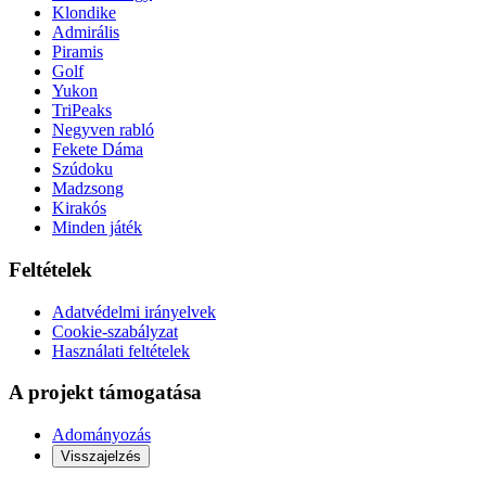
Klondike
Admirális
Piramis
Golf
Yukon
TriPeaks
Negyven rabló
Fekete Dáma
Szúdoku
Madzsong
Kirakós
Minden játék
Feltételek
Adatvédelmi irányelvek
Cookie-szabályzat
Használati feltételek
A projekt támogatása
Adományozás
Visszajelzés