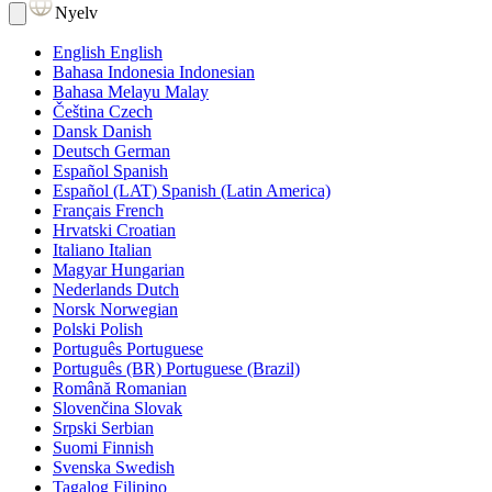
Nyelv
English
English
Bahasa Indonesia
Indonesian
Bahasa Melayu
Malay
Čeština
Czech
Dansk
Danish
Deutsch
German
Español
Spanish
Español (LAT)
Spanish (Latin America)
Français
French
Hrvatski
Croatian
Italiano
Italian
Magyar
Hungarian
Nederlands
Dutch
Norsk
Norwegian
Polski
Polish
Português
Portuguese
Português (BR)
Portuguese (Brazil)
Română
Romanian
Slovenčina
Slovak
Srpski
Serbian
Suomi
Finnish
Svenska
Swedish
Tagalog
Filipino