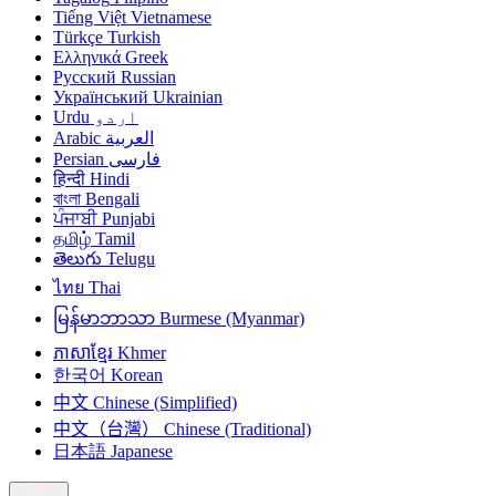
Tiếng Việt
Vietnamese
Türkçe
Turkish
Ελληνικά
Greek
Русский
Russian
Український
Ukrainian
Urdu
اردو
Arabic
العربية
Persian
فارسی
हिन्दी
Hindi
বাংলা
Bengali
ਪੰਜਾਬੀ
Punjabi
தமிழ்
Tamil
తెలుగు
Telugu
ไทย
Thai
မြန်မာဘာသာ
Burmese (Myanmar)
ភាសាខ្មែរ
Khmer
한국어
Korean
中文
Chinese (Simplified)
中文（台灣）
Chinese (Traditional)
日本語
Japanese