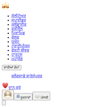
ਸੋਲੀਟੇਅਰ
ਸਪਾਈਡਰ
ਕਲੋਂਡਾਈਕ
ਫ੍ਰੀਸੈੱਲ
ਪਿਰਾਮਿਡ
ਗੋਲਫ
ਯੂਕੋਨ
ਟ੍ਰਾਈਪੀਕਸ
ਫੋਰਟੀ ਥੀਵਜ਼
ਹਾਰਟਸ
ਮਹਾਂਜੋਂਗ
ਸਾਰੀਆਂ ਗੇਮਾਂ
ਬਲੌਗ
ਸਾਡੇ ਬਾਰੇ
ਸੰਪਰਕ
ਦਾਨ ਕਰੋ
ਸੂਚਨਾਵਾਂ
ਪੰਜਾਬੀ