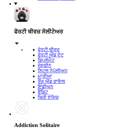
ਫੋਰਟੀ ਥੀਵਜ਼ ਸੋਲੀਟੇਅਰ
ਫੋਰਟੀ ਥੀਵਜ਼
ਫੋਰਟੀ ਐਂਡ ਏਟ
ਡਿਪਲੋਮੈਟ
ਜੋਸਫੀਨ
ਲਿਟਲ ਨੇਪੋਲੀਅਨ
ਮਾਰੀਆ
ਰੈਂਕ ਐਂਡ ਫਾਇਲ
ਇੰਡੀਅਨ
ਬੈਂਡਿਟ
ਬਿਜ਼ੀ ਏਸਿਜ਼
Addiction Solitaire