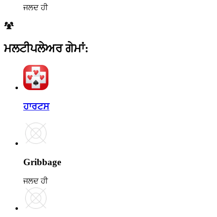
ਜਲਦ ਹੀ
ਮਲਟੀਪਲੇਅਰ ਗੇਮਾਂ
:
ਹਾਰਟਸ
Gribbage
ਜਲਦ ਹੀ