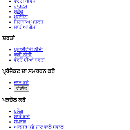
ਫੋਰਟੀ ਥੀਵਜ਼
ਹਾਰਟਸ
ਸੁਡੋਕੂ
ਮਹਾਂਜੋਂਗ
ਜਿਗਸਾਅ ਪਜ਼ਲਜ਼
ਸਾਰੀਆਂ ਗੇਮਾਂ
ਸ਼ਰਤਾਂ
ਪ੍ਰਾਈਵੇਸੀ ਨੀਤੀ
ਕੂਕੀ ਨੀਤੀ
ਵਰਤੋਂ ਦੀਆਂ ਸ਼ਰਤਾਂ
ਪ੍ਰੋਜੈਕਟ ਦਾ ਸਮਰਥਨ ਕਰੋ
ਦਾਨ ਕਰੋ
ਫੀਡਬੈਕ
ਪੜਚੋਲ ਕਰੋ
ਬਲੌਗ
ਸਾਡੇ ਬਾਰੇ
ਸੰਪਰਕ
ਅਕਸਰ ਪੁੱਛੇ ਜਾਣ ਵਾਲੇ ਸਵਾਲ