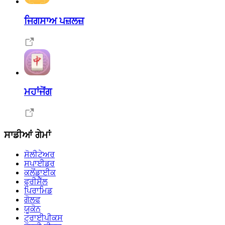
ਜਿਗਸਾਅ ਪਜ਼ਲਜ਼
ਮਹਾਂਜੋਂਗ
ਸਾਡੀਆਂ ਗੇਮਾਂ
ਸੋਲੀਟੇਅਰ
ਸਪਾਈਡਰ
ਕਲੋਂਡਾਈਕ
ਫ੍ਰੀਸੈੱਲ
ਪਿਰਾਮਿਡ
ਗੋਲਫ
ਯੂਕੋਨ
ਟ੍ਰਾਈਪੀਕਸ