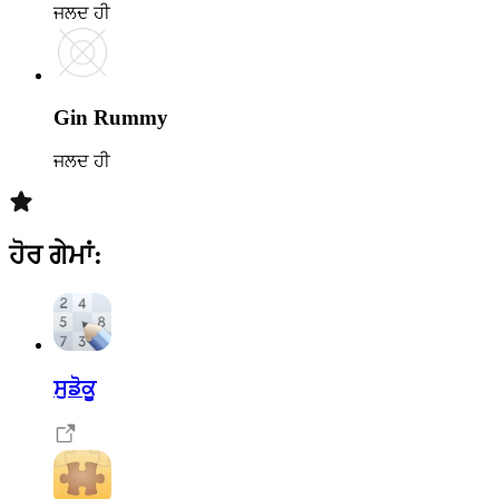
ਜਲਦ ਹੀ
Gin Rummy
ਜਲਦ ਹੀ
ਹੋਰ ਗੇਮਾਂ
:
ਸੁਡੋਕੂ