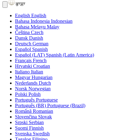
ਭਾਸ਼ਾ
English
English
Bahasa Indonesia
Indonesian
Bahasa Melayu
Malay
Čeština
Czech
Dansk
Danish
Deutsch
German
Español
Spanish
Español (LAT)
Spanish (Latin America)
Français
French
Hrvatski
Croatian
Italiano
Italian
Magyar
Hungarian
Nederlands
Dutch
Norsk
Norwegian
Polski
Polish
Português
Portuguese
Português (BR)
Portuguese (Brazil)
Română
Romanian
Slovenčina
Slovak
Srpski
Serbian
Suomi
Finnish
Svenska
Swedish
Tagalog
Filipino