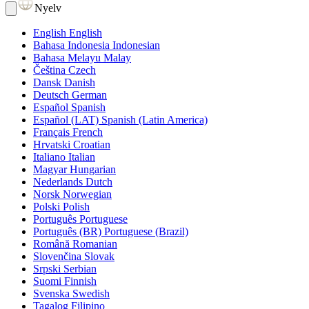
Nyelv
English
English
Bahasa Indonesia
Indonesian
Bahasa Melayu
Malay
Čeština
Czech
Dansk
Danish
Deutsch
German
Español
Spanish
Español (LAT)
Spanish (Latin America)
Français
French
Hrvatski
Croatian
Italiano
Italian
Magyar
Hungarian
Nederlands
Dutch
Norsk
Norwegian
Polski
Polish
Português
Portuguese
Português (BR)
Portuguese (Brazil)
Română
Romanian
Slovenčina
Slovak
Srpski
Serbian
Suomi
Finnish
Svenska
Swedish
Tagalog
Filipino