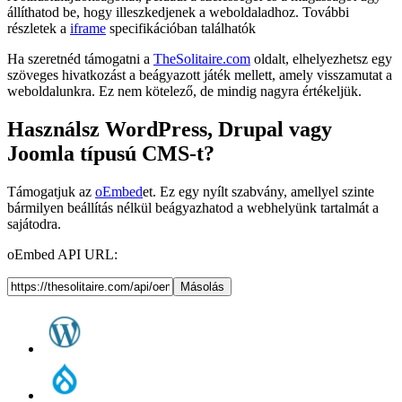
állíthatod be, hogy illeszkedjenek a weboldaladhoz. További
részletek a
iframe
specifikációban találhatók
Ha szeretnéd támogatni a
TheSolitaire.com
oldalt, elhelyezhetsz egy
szöveges hivatkozást a beágyazott játék mellett, amely visszamutat a
weboldalunkra. Ez nem kötelező, de mindig nagyra értékeljük.
Használsz WordPress, Drupal vagy
Joomla típusú CMS-t?
Támogatjuk az
oEmbed
et. Ez egy nyílt szabvány, amellyel szinte
bármilyen beállítás nélkül beágyazhatod a webhelyünk tartalmát a
sajátodra.
oEmbed API URL:
Másolás