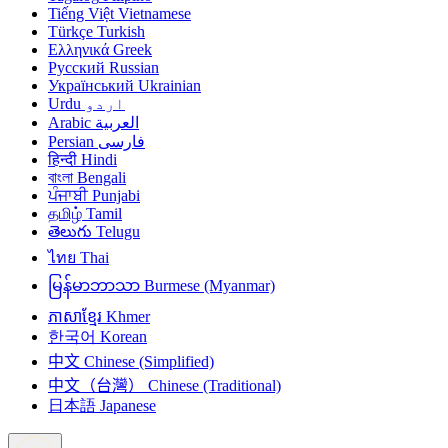
Tiếng Việt
Vietnamese
Türkçe
Turkish
Ελληνικά
Greek
Русский
Russian
Український
Ukrainian
Urdu
اردو
Arabic
العربية
Persian
فارسی
हिन्दी
Hindi
বাংলা
Bengali
ਪੰਜਾਬੀ
Punjabi
தமிழ்
Tamil
తెలుగు
Telugu
ไทย
Thai
မြန်မာဘာသာ
Burmese (Myanmar)
ភាសាខ្មែរ
Khmer
한국어
Korean
中文
Chinese (Simplified)
中文（台灣）
Chinese (Traditional)
日本語
Japanese