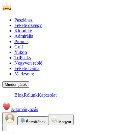
Pasziánsz
Fekete özvegy
Klondike
Admirális
Piramis
Golf
Yukon
TriPeaks
Negyven rabló
Fekete Dáma
Madzsong
Minden játék
Blog
Rólunk
Kapcsolat
Adományozás
Értesítések
Magyar