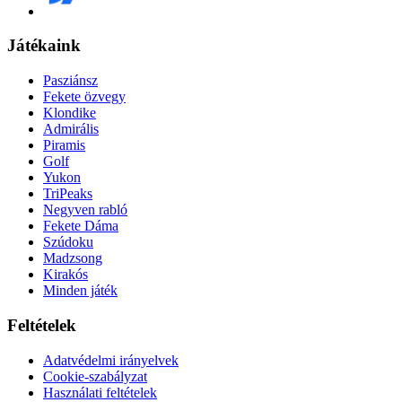
Játékaink
Pasziánsz
Fekete özvegy
Klondike
Admirális
Piramis
Golf
Yukon
TriPeaks
Negyven rabló
Fekete Dáma
Szúdoku
Madzsong
Kirakós
Minden játék
Feltételek
Adatvédelmi irányelvek
Cookie-szabályzat
Használati feltételek