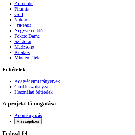
Admirális
Piramis
Golf
Yukon
TriPeaks
Negyven rabló
Fekete Dáma
Szúdoku
Madzsong
Kirakós
Minden játék
Feltételek
Adatvédelmi irányelvek
Cookie-szabályzat
Használati feltételek
A projekt támogatása
Adományozás
Visszajelzés
Fedezd fel