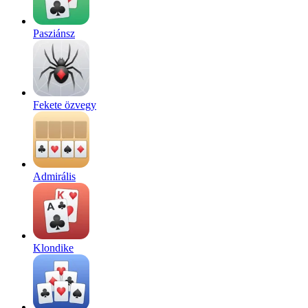
Pasziánsz
Fekete özvegy
Admirális
Klondike