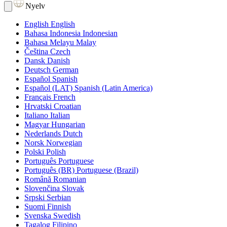
Nyelv
English
English
Bahasa Indonesia
Indonesian
Bahasa Melayu
Malay
Čeština
Czech
Dansk
Danish
Deutsch
German
Español
Spanish
Español (LAT)
Spanish (Latin America)
Français
French
Hrvatski
Croatian
Italiano
Italian
Magyar
Hungarian
Nederlands
Dutch
Norsk
Norwegian
Polski
Polish
Português
Portuguese
Português (BR)
Portuguese (Brazil)
Română
Romanian
Slovenčina
Slovak
Srpski
Serbian
Suomi
Finnish
Svenska
Swedish
Tagalog
Filipino