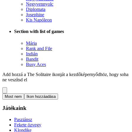
Negyvennyolc
Diplomata
Josephine
Kis Napóleon
Section with list of games
Mária
Rank and File
Indián
Bandit
Busy Aces
Add hozzá a The Solitaire ikonját a kezdőképernyődhöz, hogy soha
ne veszítsd el
Most nem
Ikon hozzáadása
Játékaink
Pasziánsz
Fekete özvegy
Klondike