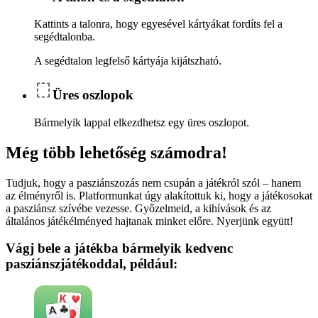
Kattints a talonra, hogy egyesével kártyákat fordíts fel a
segédtalonba.
A segédtalon legfelső kártyája kijátszható.
Üres oszlopok
Bármelyik lappal elkezdhetsz egy üres oszlopot.
Még több lehetőség számodra!
Tudjuk, hogy a pasziánszozás nem csupán a játékról szól – hanem
az élményről is. Platformunkat úgy alakítottuk ki, hogy a játékosokat
a pasziánsz szívébe vezesse. Győzelmeid, a kihívások és az
általános játékélményed hajtanak minket előre. Nyerjünk együtt!
Vágj bele a játékba bármelyik kedvenc
pasziánszjátékoddal, például: