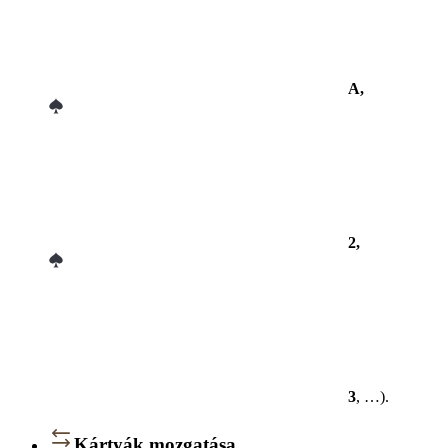
A,
2,
3
, …).
Kártyák mozgatása