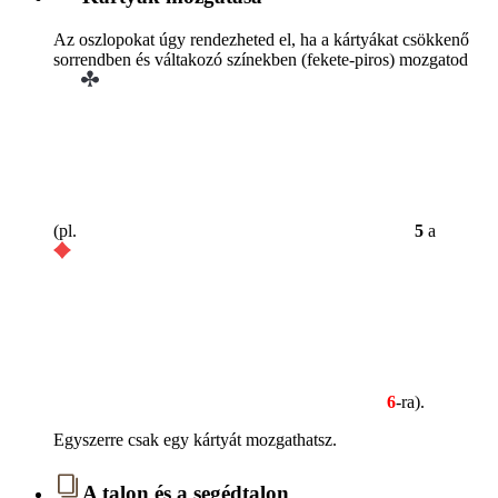
Az oszlopokat úgy rendezheted el, ha a kártyákat csökkenő
sorrendben és váltakozó színekben (fekete-piros) mozgatod
(pl.
5
a
6
-ra).
Egyszerre csak egy kártyát mozgathatsz.
A talon és a segédtalon