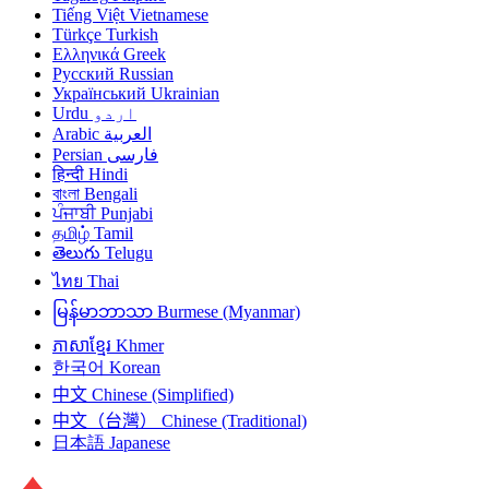
Tiếng Việt
Vietnamese
Türkçe
Turkish
Ελληνικά
Greek
Русский
Russian
Український
Ukrainian
Urdu
اردو
Arabic
العربية
Persian
فارسی
हिन्दी
Hindi
বাংলা
Bengali
ਪੰਜਾਬੀ
Punjabi
தமிழ்
Tamil
తెలుగు
Telugu
ไทย
Thai
မြန်မာဘာသာ
Burmese (Myanmar)
ភាសាខ្មែរ
Khmer
한국어
Korean
中文
Chinese (Simplified)
中文（台灣）
Chinese (Traditional)
日本語
Japanese