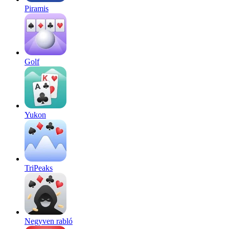
Piramis
Golf
Yukon
TriPeaks
Negyven rabló