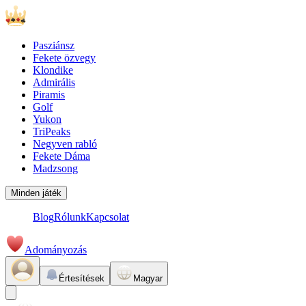
Pasziánsz
Fekete özvegy
Klondike
Admirális
Piramis
Golf
Yukon
TriPeaks
Negyven rabló
Fekete Dáma
Madzsong
Minden játék
Blog
Rólunk
Kapcsolat
Adományozás
Értesítések
Magyar