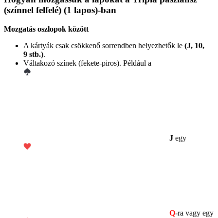
(színnel felfelé) (1 lapos)-ban
Mozgatás oszlopok között
A kártyák csak csökkenő sorrendben helyezhetők le
(J, 10,
9 stb.)
.
Váltakozó színek (fekete-piros). Például a
J
egy
Q
-ra vagy egy