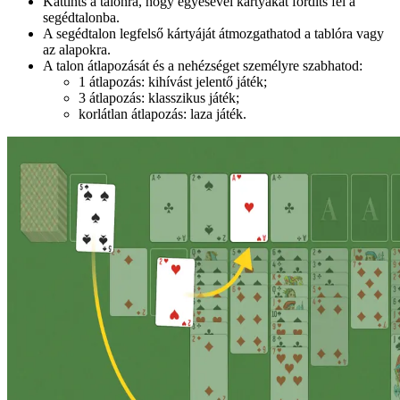
Kattints a talonra, hogy egyesével kártyákat fordíts fel a
segédtalonba.
A segédtalon legfelső kártyáját átmozgathatod a tablóra vagy
az alapokra.
A talon átlapozását és a nehézséget személyre szabhatod:
1 átlapozás: kihívást jelentő játék;
3 átlapozás: klasszikus játék;
korlátlan átlapozás: laza játék.