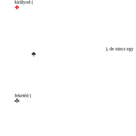
királyod (
), de nincs egy
feketéd (