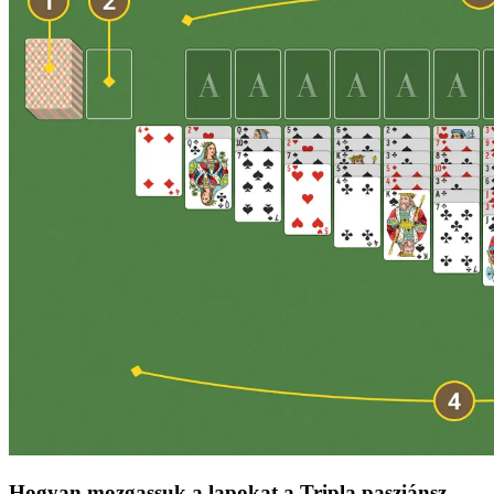
Hogyan mozgassuk a lapokat a Tripla pasziánsz