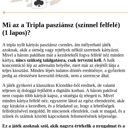
Mi az a Tripla pasziánsz (színnel felfelé)
(1 lapos)?
A tripla nyílt kártyás pasziánsz csendes, ám mélyreható játék
azoknak, akik a sietség vagy rejtélyek nélkül szeretnek kártyázni.
Mivel a három pakliban már a kezdetektől fogva felfelé néz minden
kártya,
nincs szükség találgatásra, csak tervezni kell.
A halk
koncentráció lép az adrenalin helyébe, mert már az elejétől látja a
teljes kiosztást. Minden lépés tudatos döntés eredménye, a győzelem
pedig az elemzésen keresztül érkezik, nem a szerencse által.
A játék gyökerei a klasszikus Klondike-ból erednek, de valami
teljesen új dologgá fejlődött a digitális korban. A három paklival
nem csupán több kártyát kapsz, a stratégia új rétegeit is. Mivel
minden kártya felfelé néz, egyszerre látod az egész elrendezést, akár
egy kirakóst a kezedben, és a feladatod az, hogy a lehetőségek
felfedezésével megoldd. Itt nincsenek ellenfelek, csak te magad, és a
színek és számok közötti kapcsolatok felismerésének képessége.
Ez a játék azoknak szól, akik nagyra értékelik a nyugalmat és a