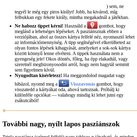
) sem, ne
tegyél le még egy piros királyt! Jobb, ha kivárod, míg
felbukkan egy fekete király, mintha megakadnál a játékban.
Ne habozz tippet kérni!
Használd a
gombot, hogy
meglásd a lehetséges lépéseket. A pasziánsznak ebben a
verziójában, ahol az összes kártya felfelé néz, nyomasztó lehet
az információmennyiség. A tipp segítségével elkerülheted az
olyan fontos lépések kihagyását, amelyeket a sok-sok kártya
között könnyű lenne elvéteni. A tippek használata nem a
gyengeség jele! Okos döntés, főleg, ha épp elakadtál, vagy
szeretnél megbizonyosodni arról, hogy nem hagytál semmit
sem figyelmen kívül.
Nyugodtan kísérletezz!
Ha meggondolod magadat vagy
hibázol, nyomd meg a
Visszavonás
gombot, hogy
visszatedd a kártyákat oda, ahová tartoznak. Próbálj ki
különféle opciókat — valahogy mindig ki lehet jutni egy
zsákutcából!
További nagy, nyílt lapos pasziánszok
Tripla pasziánsz (színnel felfelé) nagy tableau-n játszható, és minden