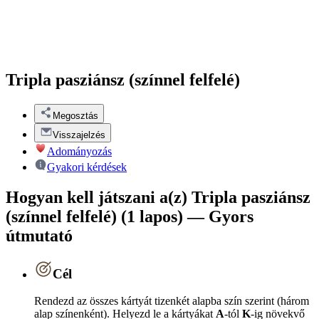
Tripla pasziánsz (színnel felfelé)
Megosztás
Visszajelzés
Adományozás
Gyakori kérdések
Hogyan kell játszani a(z) Tripla pasziánsz
(színnel felfelé) (1 lapos) — Gyors
útmutató
Cél
Rendezd az összes kártyát tizenkét alapba szín szerint (három
alap színenként). Helyezd le a kártyákat
A
-tól
K
-ig növekvő