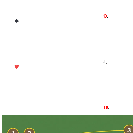
Q
,
J️
,
10
.