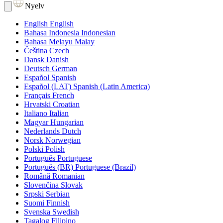
Nyelv
English
English
Bahasa Indonesia
Indonesian
Bahasa Melayu
Malay
Čeština
Czech
Dansk
Danish
Deutsch
German
Español
Spanish
Español (LAT)
Spanish (Latin America)
Français
French
Hrvatski
Croatian
Italiano
Italian
Magyar
Hungarian
Nederlands
Dutch
Norsk
Norwegian
Polski
Polish
Português
Portuguese
Português (BR)
Portuguese (Brazil)
Română
Romanian
Slovenčina
Slovak
Srpski
Serbian
Suomi
Finnish
Svenska
Swedish
Tagalog
Filipino