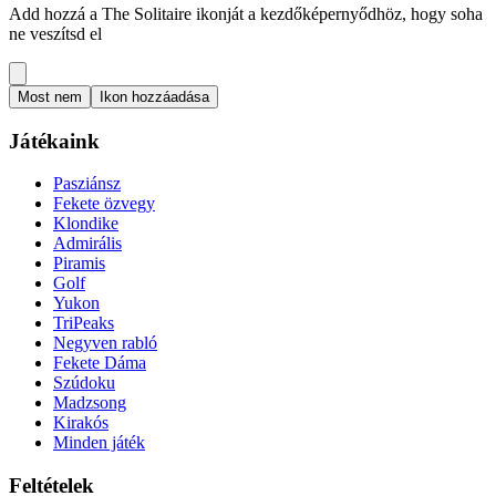
Add hozzá a The Solitaire ikonját a kezdőképernyődhöz, hogy soha
ne veszítsd el
Most nem
Ikon hozzáadása
Játékaink
Pasziánsz
Fekete özvegy
Klondike
Admirális
Piramis
Golf
Yukon
TriPeaks
Negyven rabló
Fekete Dáma
Szúdoku
Madzsong
Kirakós
Minden játék
Feltételek