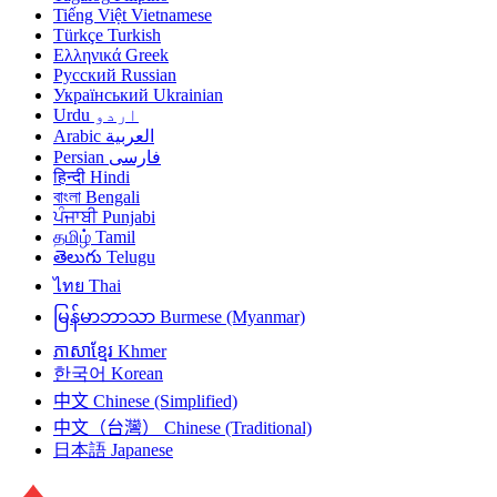
Tiếng Việt
Vietnamese
Türkçe
Turkish
Ελληνικά
Greek
Русский
Russian
Український
Ukrainian
Urdu
اردو
Arabic
العربية
Persian
فارسی
हिन्दी
Hindi
বাংলা
Bengali
ਪੰਜਾਬੀ
Punjabi
தமிழ்
Tamil
తెలుగు
Telugu
ไทย
Thai
မြန်မာဘာသာ
Burmese (Myanmar)
ភាសាខ្មែរ
Khmer
한국어
Korean
中文
Chinese (Simplified)
中文（台灣）
Chinese (Traditional)
日本語
Japanese