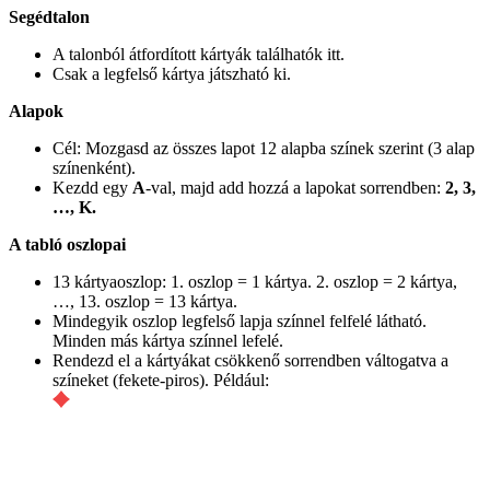
Segédtalon
A talonból átfordított kártyák találhatók itt.
Csak a legfelső kártya játszható ki.
Alapok
Cél: Mozgasd az összes lapot 12 alapba színek szerint (3 alap
színenként).
Kezdd egy
A
-val, majd add hozzá a lapokat sorrendben:
2, 3,
…, K.
A tabló oszlopai
13 kártyaoszlop: 1. oszlop = 1 kártya. 2. oszlop = 2 kártya,
…, 13. oszlop = 13 kártya.
Mindegyik oszlop legfelső lapja színnel felfelé látható.
Minden más kártya színnel lefelé.
Rendezd el a kártyákat csökkenő sorrendben váltogatva a
színeket (fekete-piros). Például: