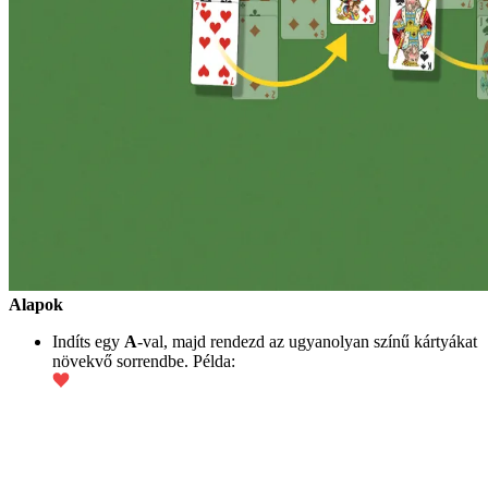
Alapok
Indíts egy
A
-val, majd rendezd az ugyanolyan színű kártyákat
növekvő sorrendbe. Példa: