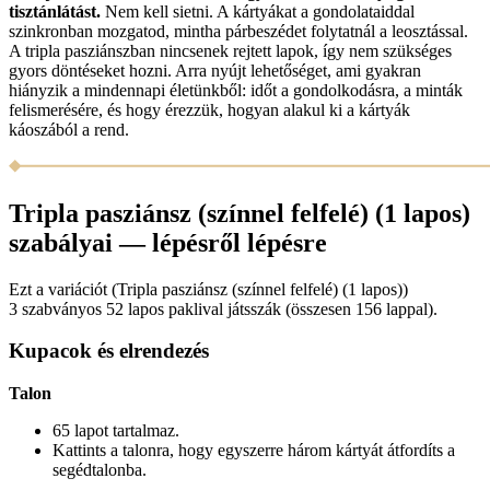
tisztánlátást.
Nem kell sietni. A kártyákat a gondolataiddal
szinkronban mozgatod, mintha párbeszédet folytatnál a leosztással.
A tripla pasziánszban nincsenek rejtett lapok, így nem szükséges
gyors döntéseket hozni. Arra nyújt lehetőséget, ami gyakran
hiányzik a mindennapi életünkből: időt a gondolkodásra, a minták
felismerésére, és hogy érezzük, hogyan alakul ki a kártyák
káoszából a rend.
Tripla pasziánsz (színnel felfelé) (1 lapos)
szabályai — lépésről lépésre
Ezt a variációt (Tripla pasziánsz (színnel felfelé) (1 lapos))
3 szabványos 52 lapos paklival játsszák (összesen 156 lappal).
Kupacok és elrendezés
Talon
65 lapot tartalmaz.
Kattints a talonra, hogy egyszerre három kártyát átfordíts a
segédtalonba.