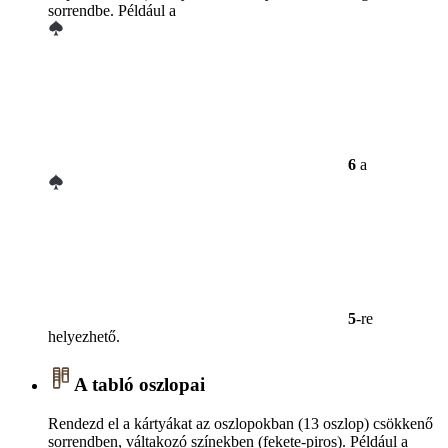
sorrendbe. Például a
6
a
5
-re
helyezhető.
A tabló oszlopai
Rendezd el a kártyákat az oszlopokban (13 oszlop) csökkenő
sorrendben, váltakozó színekben (fekete-piros). Például a