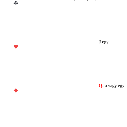
J
egy
Q
-ra vagy egy