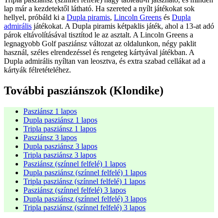
lap már a kezdetektől látható. Ha szereted a nyílt játékokat sok
hellyel, próbáld ki a
Dupla piramis
,
Lincoln Greens
és
Dupla
admirális
játékokat. A Dupla piramis kétpaklis játék, ahol a 13-at adó
párok eltávolításával tisztítod le az asztalt. A Lincoln Greens a
legnagyobb Golf pasziánsz változat az oldalunkon, négy paklit
használ, széles elrendezéssel és rengeteg kártyával játékban. A
Dupla admirális nyíltan van leosztva, és extra szabad cellákat ad a
kártyák félretételéhez.
További pasziánszok (Klondike)
Pasziánsz 1 lapos
Dupla pasziánsz 1 lapos
Tripla pasziánsz 1 lapos
Pasziánsz 3 lapos
Dupla pasziánsz 3 lapos
Tripla pasziánsz 3 lapos
Pasziánsz (színnel felfelé) 1 lapos
Dupla pasziánsz (színnel felfelé) 1 lapos
Tripla pasziánsz (színnel felfelé) 1 lapos
Pasziánsz (színnel felfelé) 3 lapos
Dupla pasziánsz (színnel felfelé) 3 lapos
Tripla pasziánsz (színnel felfelé) 3 lapos