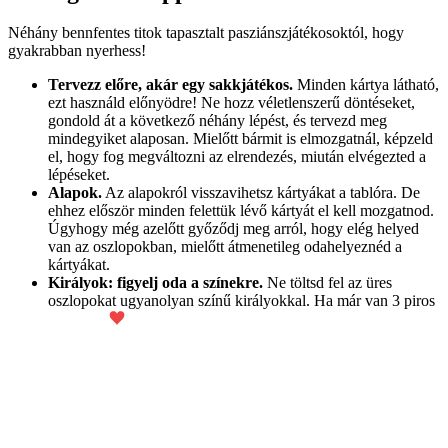
Néhány bennfentes titok tapasztalt pasziánszjátékosoktól, hogy
gyakrabban nyerhess!
Tervezz előre, akár egy sakkjátékos.
Minden kártya látható,
ezt használd előnyödre! Ne hozz véletlenszerű döntéseket,
gondold át a következő néhány lépést, és tervezd meg
mindegyiket alaposan. Mielőtt bármit is elmozgatnál, képzeld
el, hogy fog megváltozni az elrendezés, miután elvégezted a
lépéseket.
Alapok.
Az alapokról visszavihetsz kártyákat a tablóra. De
ehhez először minden felettük lévő kártyát el kell mozgatnod.
Úgyhogy még azelőtt győződj meg arról, hogy elég helyed
van az oszlopokban, mielőtt átmenetileg odahelyeznéd a
kártyákat.
Királyok: figyelj oda a színekre.
Ne töltsd fel az üres
oszlopokat ugyanolyan színű királyokkal. Ha már van 3 piros