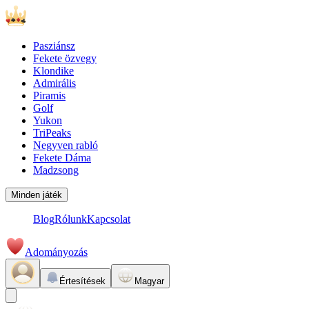
Pasziánsz
Fekete özvegy
Klondike
Admirális
Piramis
Golf
Yukon
TriPeaks
Negyven rabló
Fekete Dáma
Madzsong
Minden játék
Blog
Rólunk
Kapcsolat
Adományozás
Értesítések
Magyar