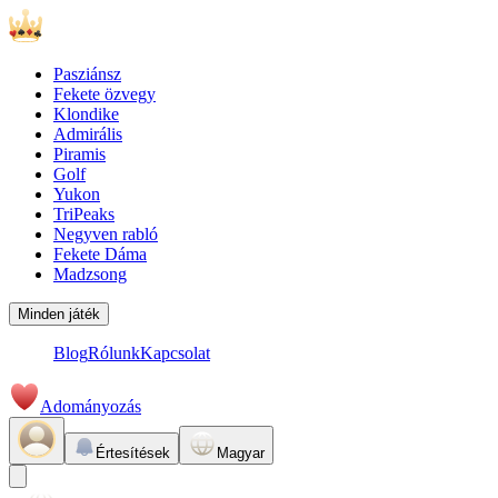
Pasziánsz
Fekete özvegy
Klondike
Admirális
Piramis
Golf
Yukon
TriPeaks
Negyven rabló
Fekete Dáma
Madzsong
Minden játék
Blog
Rólunk
Kapcsolat
Adományozás
Értesítések
Magyar