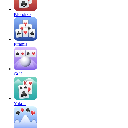
Klondike
Piramis
Golf
Yukon