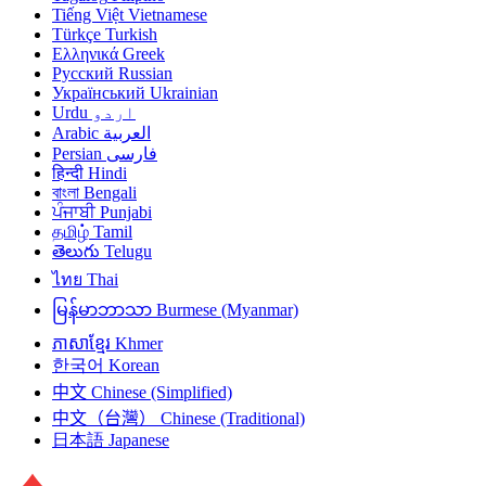
Tiếng Việt
Vietnamese
Türkçe
Turkish
Ελληνικά
Greek
Русский
Russian
Український
Ukrainian
Urdu
اردو
Arabic
العربية
Persian
فارسی
हिन्दी
Hindi
বাংলা
Bengali
ਪੰਜਾਬੀ
Punjabi
தமிழ்
Tamil
తెలుగు
Telugu
ไทย
Thai
မြန်မာဘာသာ
Burmese (Myanmar)
ភាសាខ្មែរ
Khmer
한국어
Korean
中文
Chinese (Simplified)
中文（台灣）
Chinese (Traditional)
日本語
Japanese