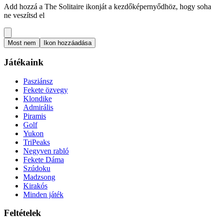
Add hozzá a The Solitaire ikonját a kezdőképernyődhöz, hogy soha
ne veszítsd el
Most nem
Ikon hozzáadása
Játékaink
Pasziánsz
Fekete özvegy
Klondike
Admirális
Piramis
Golf
Yukon
TriPeaks
Negyven rabló
Fekete Dáma
Szúdoku
Madzsong
Kirakós
Minden játék
Feltételek