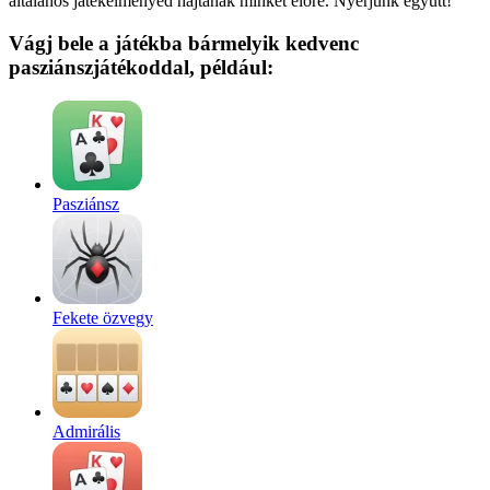
általános játékélményed hajtanak minket előre. Nyerjünk együtt!
Vágj bele a játékba bármelyik kedvenc
pasziánszjátékoddal, például:
Pasziánsz
Fekete özvegy
Admirális