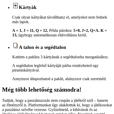
Kártyák
Csak olyan kártyákat távolíthatsz el, amelyeket nem fednek
más lapok.
A = 1, J = 11, Q = 12.
Példa párokra:
5+8, J+2, Q+A.
K =
13,
úgyhogy automatikusan eltávolításra kerül.
A talon és a segédtalon
Kattints a paklira 3 kártyának a segédtalonba mozgatásához.
A segédtalon legfelső kártyáját párba rendezheted egy
piramiskártyával.
Annyiszor átlapozhatod a paklit, ahányszor csak szeretnéd.
Még több lehetőség számodra!
Tudjuk, hogy a pasziánszozás nem csupán a játékról szól – hanem
az élményről is. Platformunkat úgy alakítottuk ki, hogy a játékosokat
a pasziánsz szívébe vezesse. Győzelmeid, a kihívások és az