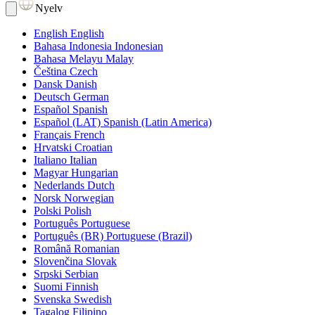
Nyelv
English
English
Bahasa Indonesia
Indonesian
Bahasa Melayu
Malay
Čeština
Czech
Dansk
Danish
Deutsch
German
Español
Spanish
Español (LAT)
Spanish (Latin America)
Français
French
Hrvatski
Croatian
Italiano
Italian
Magyar
Hungarian
Nederlands
Dutch
Norsk
Norwegian
Polski
Polish
Português
Portuguese
Português (BR)
Portuguese (Brazil)
Română
Romanian
Slovenčina
Slovak
Srpski
Serbian
Suomi
Finnish
Svenska
Swedish
Tagalog
Filipino