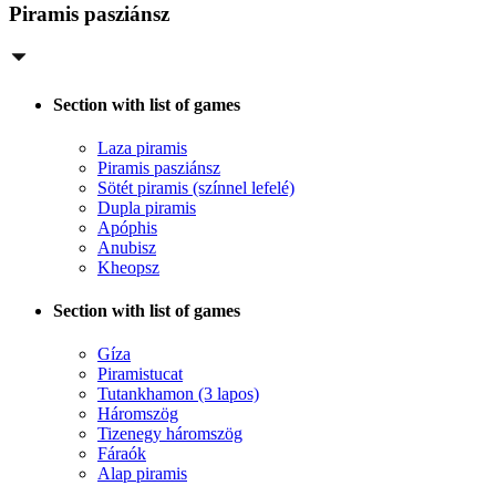
Piramis pasziánsz
Section with list of games
Laza piramis
Piramis pasziánsz
Sötét piramis (színnel lefelé)
Dupla piramis
Apóphis
Anubisz
Kheopsz
Section with list of games
Gíza
Piramistucat
Tutankhamon (3 lapos)
Háromszög
Tizenegy háromszög
Fáraók
Alap piramis