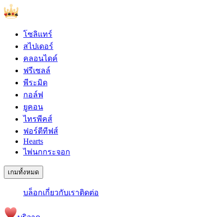
โซลิแทร์
สไปเดอร์
คลอนไดค์
ฟรีเซลล์
พีระมิด
กอล์ฟ
ยูคอน
ไทรพีคส์
ฟอร์ตีทีฟส์
Hearts
ไพ่นกกระจอก
เกมทั้งหมด
บล็อก
เกี่ยวกับเรา
ติดต่อ