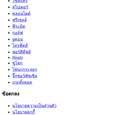
โซลิแทร์
สไปเดอร์
คลอนไดค์
ฟรีเซลล์
พีระมิด
กอล์ฟ
ยูคอน
ไทรพีคส์
ฟอร์ตีทีฟส์
Hearts
ซูโดกุ
ไพ่นกกระจอก
จิ๊กซอว์พัซเซิล
เกมทั้งหมด
ข้อตกลง
นโยบายความเป็นส่วนตัว
นโยบายคุกกี้