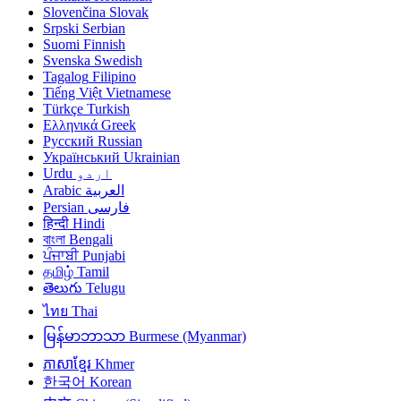
Slovenčina
Slovak
Srpski
Serbian
Suomi
Finnish
Svenska
Swedish
Tagalog
Filipino
Tiếng Việt
Vietnamese
Türkçe
Turkish
Ελληνικά
Greek
Русский
Russian
Український
Ukrainian
Urdu
اردو
Arabic
العربية
Persian
فارسی
हिन्दी
Hindi
বাংলা
Bengali
ਪੰਜਾਬੀ
Punjabi
தமிழ்
Tamil
తెలుగు
Telugu
ไทย
Thai
မြန်မာဘာသာ
Burmese (Myanmar)
ភាសាខ្មែរ
Khmer
한국어
Korean