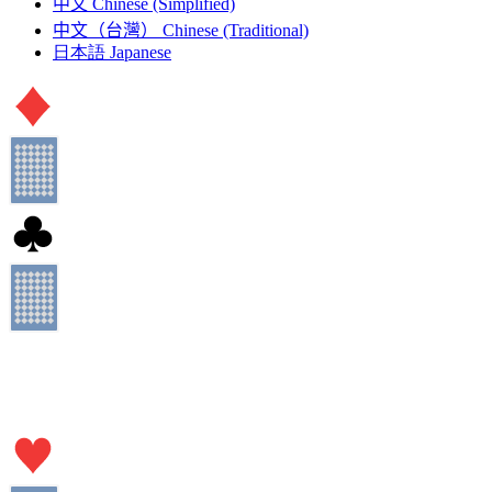
中文
Chinese (Simplified)
中文（台灣）
Chinese (Traditional)
日本語
Japanese