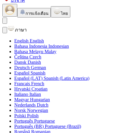
บริจาค
การแจ้งเตือน
ไทย
ภาษา
English
English
Bahasa Indonesia
Indonesian
Bahasa Melayu
Malay
Čeština
Czech
Dansk
Danish
Deutsch
German
Español
Spanish
Español (LAT)
Spanish (Latin America)
Français
French
Hrvatski
Croatian
Italiano
Italian
Magyar
Hungarian
Nederlands
Dutch
Norsk
Norwegian
Polski
Polish
Português
Portuguese
Português (BR)
Portuguese (Brazil)
Română
Romanian