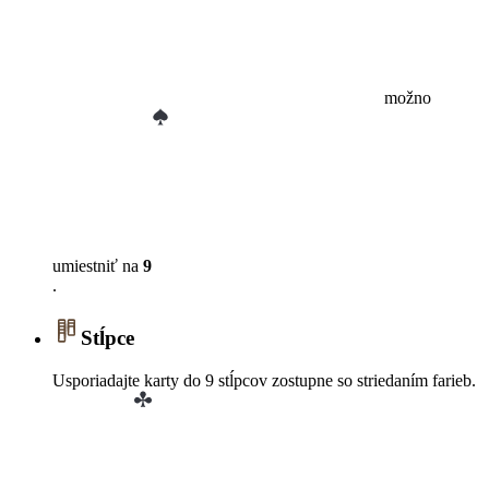
možno
umiestniť na
9
.
Stĺpce
Usporiadajte karty do 9 stĺpcov zostupne so striedaním farieb.