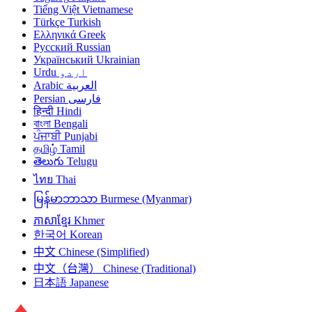
Tiếng Việt
Vietnamese
Türkçe
Turkish
Ελληνικά
Greek
Русский
Russian
Український
Ukrainian
Urdu
اردو
Arabic
العربية
Persian
فارسی
हिन्दी
Hindi
বাংলা
Bengali
ਪੰਜਾਬੀ
Punjabi
தமிழ்
Tamil
తెలుగు
Telugu
ไทย
Thai
မြန်မာဘာသာ
Burmese (Myanmar)
ភាសាខ្មែរ
Khmer
한국어
Korean
中文
Chinese (Simplified)
中文（台灣）
Chinese (Traditional)
日本語
Japanese