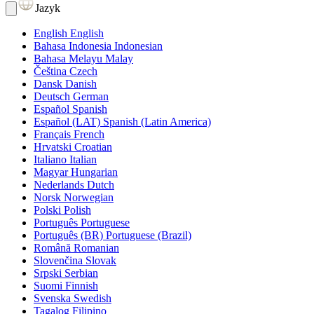
Jazyk
English
English
Bahasa Indonesia
Indonesian
Bahasa Melayu
Malay
Čeština
Czech
Dansk
Danish
Deutsch
German
Español
Spanish
Español (LAT)
Spanish (Latin America)
Français
French
Hrvatski
Croatian
Italiano
Italian
Magyar
Hungarian
Nederlands
Dutch
Norsk
Norwegian
Polski
Polish
Português
Portuguese
Português (BR)
Portuguese (Brazil)
Română
Romanian
Slovenčina
Slovak
Srpski
Serbian
Suomi
Finnish
Svenska
Swedish
Tagalog
Filipino