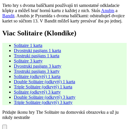
Tieto hry s dvoma balíčkami používajú tri samostatné odkladacie
kôpky a môžeš hrať hornú kartu z každej z nich. Skús
Anubis
a
Bandit
. Anubis je Pyramída s dvoma balíčkami: odstraňuješ dvojice
kariet so súčtom 13. V Bandit môžeš karty presúvať iba po jednej.
Viac Solitaire (Klondike)
Solitaire 1 karta
Dvostruki pasijans 1 karta
Trostruki pasijans 1 karta
Solitaire 3 karty
Dvostruki pasijans 3 karty
Trostruki pasijans 3 karty
Solitaire (odkrytý) 1 karta
Double Solitaire (odkrytý) 1 karta
Triple Solitaire (odkrytý) 1 karta
Solitaire (odkrytý) 3 karty
Double Solitaire (odkrytý) 3 karty
Triple Solitaire (odkrytý) 3 karty
Pridajte ikonu hry The Solitaire na domovskú obrazovku a už ju
nikdy nestratíte