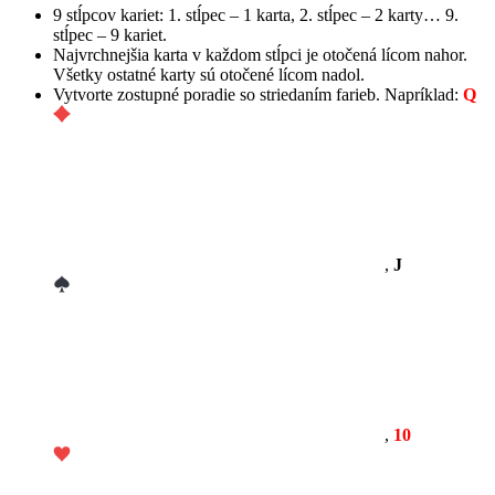
9 stĺpcov kariet: 1. stĺpec – 1 karta, 2. stĺpec – 2 karty… 9.
stĺpec – 9 kariet.
Najvrchnejšia karta v každom stĺpci je otočená lícom nahor.
Všetky ostatné karty sú otočené lícom nadol.
Vytvorte zostupné poradie so striedaním farieb. Napríklad:
Q
,
J
,
10