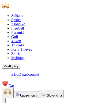
Solitaire
Spider
Klondike
FreeCell
Pyramid
Golf
Yukon
TriPeaks
Forty Thieves
Srdcia
Mahjong
Všetky hry
Blog
O nás
Kontakt
Dar
Upozornenia
Slovenčina