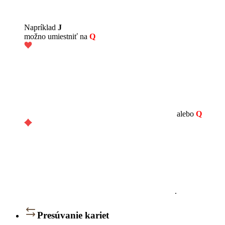
Napríklad
J
možno umiestniť na
Q
alebo
Q
.
Presúvanie kariet