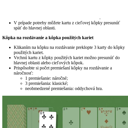
.
V prípade potreby môžete kartu z cieľovej kôpky presunúť
späť do hlavnej oblasti.
Kôpka na rozdávanie a kôpka použitých kariet
Klikaním na kôpku na rozdávanie preklopte 3 karty do kôpky
použitých kariet.
Vrchnú kartu z kôpky použitých kariet možno presunúť do
hlavnej oblasti alebo cieľových kôpok.
Prispôsobte si počet premiešaní kôpky na rozdávanie a
náročnosť:
1 premiešanie: náročné;
3 premiešania: klasické;
neobmedzené premiešania: oddychová hra.