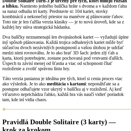
Double Solitaire Turn-3 je určený pre tých, ktorí milujú rozsah
a hĺbku.
Namiesto jedného balíčka hráte s dvoma a v každom ťahu
sa naraz odhalia tri karty. Predstavte si: 104 kariet, stovky
kombinácií a nekonečný priestor na manévre aj plánovanie ťahov.
Toto nie je len ťažšia verzia klasiky — je to nová úroveň, kde sa z
každej hry stáva strategická hádanka.
Dva balíčky neznamenajú len dvojnásobok kariet — vyžadujú úplne
iný spôsob plánovania. Každá trojica odhalených kariet môže byť
súčasťou dvoch nezávislých postupností a vašou úlohou je udržať
medzi nimi rovnováhu. Je to ako hrať 3D šach: jeden zlý ťah a
karta, ktorú potrebujete, zostane pochovaná pod vrstvami ďalších.
Úspech tu závisí menej od šťastia a viac od schopnosti čítať
rozloženie a zvoliť správnu líniu hry.
Táto verzia pasiansu je ideálna pre tých, ktorí si cenia proces viac
ako výsledok. Je to ako
meditácia s kartami
: neponáhľate sa a
postupne odhaľujete vzor ukrytý v balíčku aj v rozložení. Aj keď
víťazstvo neprichádza ľahko, každá hra vás naučí vidieť poriadok
tam, kde iní vidia chaos.
Pravidlá Double Solitaire (3 karty) —
krok za krokom