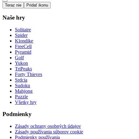
Teraz nie
Pridať ikonu
Naše hry
Solitaire
Spider
Klondike
FreeCell
Pyramid
Golf
Yukon
TriPeaks
Forty Thieves
Srdcia
Sudoku
Mahjong
Puzzle
Všetky hry
Podmienky
Zásady ochrany osobných údajov
Zásady používania súborov cookie
Podmienky používania