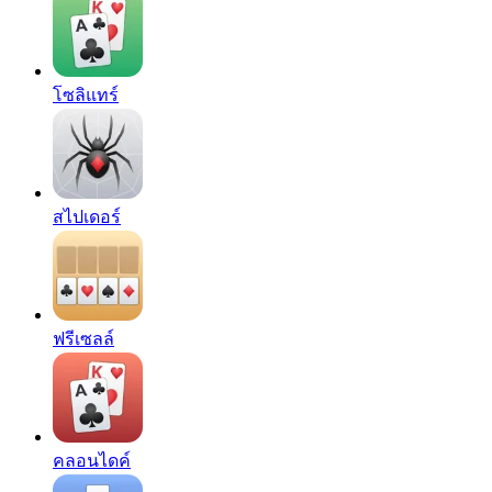
โซลิแทร์
สไปเดอร์
ฟรีเซลล์
คลอนไดค์