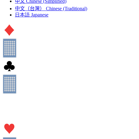
中文
Chinese (Simplified)
中文（台灣）
Chinese (Traditional)
日本語
Japanese