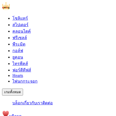
โซลิแทร์
สไปเดอร์
คลอนไดค์
ฟรีเซลล์
พีระมิด
กอล์ฟ
ยูคอน
ไทรพีคส์
ฟอร์ตีทีฟส์
Hearts
ไพ่นกกระจอก
เกมทั้งหมด
บล็อก
เกี่ยวกับเรา
ติดต่อ