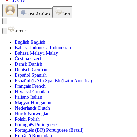
บริจาค
การแจ้งเตือน
ไทย
ภาษา
English
English
Bahasa Indonesia
Indonesian
Bahasa Melayu
Malay
Čeština
Czech
Dansk
Danish
Deutsch
German
Español
Spanish
Español (LAT)
Spanish (Latin America)
Français
French
Hrvatski
Croatian
Italiano
Italian
Magyar
Hungarian
Nederlands
Dutch
Norsk
Norwegian
Polski
Polish
Português
Portuguese
Português (BR)
Portuguese (Brazil)
Română
Romanian