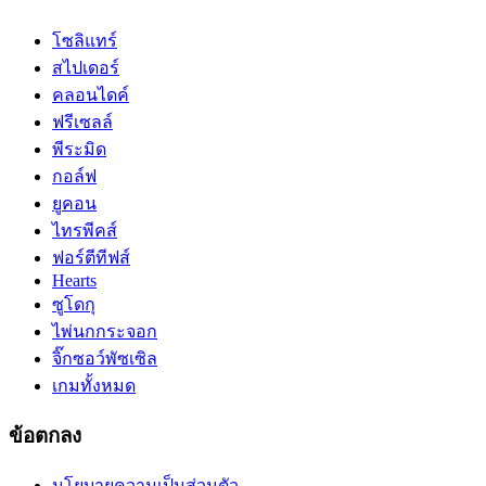
โซลิแทร์
สไปเดอร์
คลอนไดค์
ฟรีเซลล์
พีระมิด
กอล์ฟ
ยูคอน
ไทรพีคส์
ฟอร์ตีทีฟส์
Hearts
ซูโดกุ
ไพ่นกกระจอก
จิ๊กซอว์พัซเซิล
เกมทั้งหมด
ข้อตกลง
นโยบายความเป็นส่วนตัว