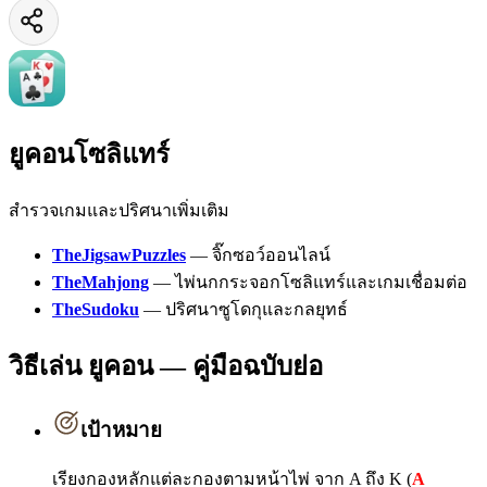
ยูคอนโซลิแทร์
สำรวจเกมและปริศนาเพิ่มเติม
TheJigsawPuzzles
—
จิ๊กซอว์ออนไลน์
TheMahjong
—
ไพ่นกกระจอกโซลิแทร์และเกมเชื่อมต่อ
TheSudoku
—
ปริศนาซูโดกุและกลยุทธ์
วิธีเล่น ยูคอน — คู่มือฉบับย่อ
เป้าหมาย
เรียงกองหลักแต่ละกองตามหน้าไพ่ จาก A ถึง K (
A