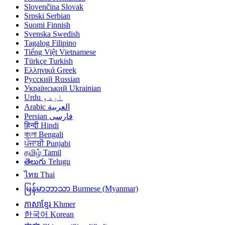
Slovenčina
Slovak
Srpski
Serbian
Suomi
Finnish
Svenska
Swedish
Tagalog
Filipino
Tiếng Việt
Vietnamese
Türkçe
Turkish
Ελληνικά
Greek
Русский
Russian
Український
Ukrainian
Urdu
اردو
Arabic
العربية
Persian
فارسی
हिन्दी
Hindi
বাংলা
Bengali
ਪੰਜਾਬੀ
Punjabi
தமிழ்
Tamil
తెలుగు
Telugu
ไทย
Thai
မြန်မာဘာသာ
Burmese (Myanmar)
ភាសាខ្មែរ
Khmer
한국어
Korean