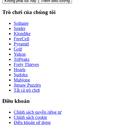
Không phải lúc này
Thêm biểu tượng
Trò chơi của chúng tôi
Solitaire
Spider
Klondike
FreeCell
Pyramid
Golf
Yukon
TriPeaks
Forty Thieves
Hearts
Sudoku
Mahjong
Jigsaw Puzzles
Tất cả trò chơi
Điều khoản
Chính sách quyền riêng tư
Chính sách cookie
Điều khoản sử dụng