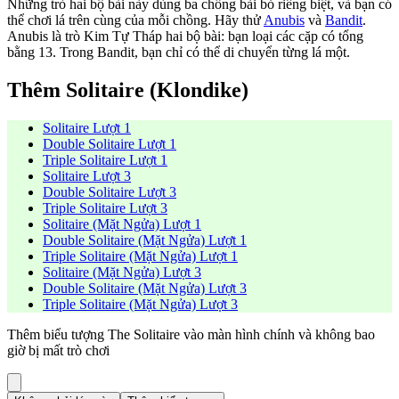
Những trò hai bộ bài này dùng ba chồng bài bỏ riêng biệt, và bạn có
thể chơi lá trên cùng của mỗi chồng. Hãy thử
Anubis
và
Bandit
.
Anubis là trò Kim Tự Tháp hai bộ bài: bạn loại các cặp có tổng
bằng 13. Trong Bandit, bạn chỉ có thể di chuyển từng lá một.
Thêm Solitaire (Klondike)
Solitaire Lượt 1
Double Solitaire Lượt 1
Triple Solitaire Lượt 1
Solitaire Lượt 3
Double Solitaire Lượt 3
Triple Solitaire Lượt 3
Solitaire (Mặt Ngửa) Lượt 1
Double Solitaire (Mặt Ngửa) Lượt 1
Triple Solitaire (Mặt Ngửa) Lượt 1
Solitaire (Mặt Ngửa) Lượt 3
Double Solitaire (Mặt Ngửa) Lượt 3
Triple Solitaire (Mặt Ngửa) Lượt 3
Thêm biểu tượng The Solitaire vào màn hình chính và không bao
giờ bị mất trò chơi