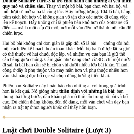
Double Solitaire Turn-3 là trò chơi dành cho những ai yêu thích
quy mô và chiều sâu.
Thay vì một bộ bài, bạn chơi với hai bộ, và
mỗi lượt sẽ mở ra ba lá cùng lúc. Hãy tưởng tượng: 104 lá bài, hàng
trăm cách kết hợp và không gian vô tận cho các nước đi cùng việc
lên kế hoạch. Đây không chỉ là phiên bản khó hơn của Solitaire cổ
điển — mà là một cấp độ mới, nơi mỗi ván đều trở thành một câu đố
chiến lược.
Hai bộ bài không chỉ đơn giản là gấp đôi số lá bài — chúng đòi hỏi
một cách lên kế hoạch hoàn toàn khác. Mỗi bộ ba lá được lật ra giờ
có thể thuộc về hai chuỗi độc lập, và nhiệm vụ của bạn là giữ thế
cân bằng giữa chúng. Cảm giác như đang chơi cờ 3D: chỉ một nước
đi sai, lá bài bạn cần sẽ bị chôn vùi dưới nhiều lớp bài khác. Thành
công ở đây ít phụ thuộc vào may mắn hơn và phụ thuộc nhiều hơn
vào khả năng đọc bố cục và chọn đúng hướng triển khai.
Phiên bản Solitaire này hoàn hảo cho những ai coi trọng quá trình
hơn là kết quả. Nó giống như
thiền định với những lá bài
: bạn
thong thả từng bước, dần khám phá mô thức ẩn trong bộ bài và bố
cục. Dù chiến thắng không đến dễ dàng, mỗi ván chơi vẫn dạy bạn
nhận ra trật tự ở nơi người khác chỉ thấy hỗn loạn.
Luật chơi Double Solitaire (Lượt 3) —