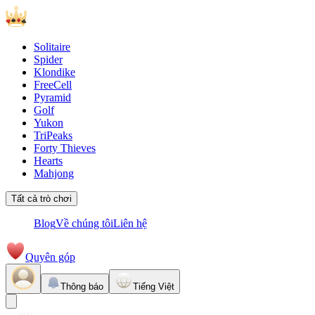
Solitaire
Spider
Klondike
FreeCell
Pyramid
Golf
Yukon
TriPeaks
Forty Thieves
Hearts
Mahjong
Tất cả trò chơi
Blog
Về chúng tôi
Liên hệ
Quyên góp
Thông báo
Tiếng Việt