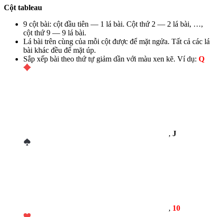
Cột tableau
9 cột bài: cột đầu tiên — 1 lá bài. Cột thứ 2 — 2 lá bài, …,
cột thứ 9 — 9 lá bài.
Lá bài trên cùng của mỗi cột được để mặt ngửa. Tất cả các lá
bài khác đều để mặt úp.
Sắp xếp bài theo thứ tự giảm dần với màu xen kẽ. Ví dụ:
Q
,
J
,
10