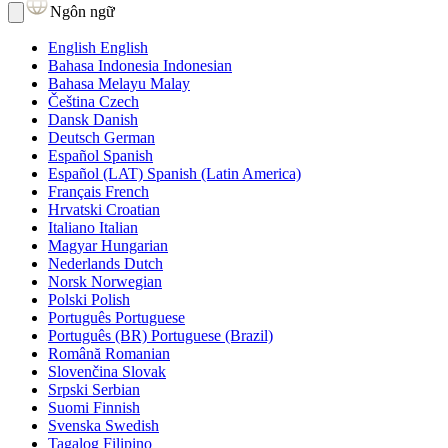
Ngôn ngữ
English
English
Bahasa Indonesia
Indonesian
Bahasa Melayu
Malay
Čeština
Czech
Dansk
Danish
Deutsch
German
Español
Spanish
Español (LAT)
Spanish (Latin America)
Français
French
Hrvatski
Croatian
Italiano
Italian
Magyar
Hungarian
Nederlands
Dutch
Norsk
Norwegian
Polski
Polish
Português
Portuguese
Português (BR)
Portuguese (Brazil)
Română
Romanian
Slovenčina
Slovak
Srpski
Serbian
Suomi
Finnish
Svenska
Swedish
Tagalog
Filipino