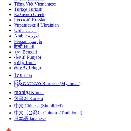
Tiếng Việt
Vietnamese
Türkçe
Turkish
Ελληνικά
Greek
Русский
Russian
Український
Ukrainian
Urdu
اردو
Arabic
العربية
Persian
فارسی
हिन्दी
Hindi
বাংলা
Bengali
ਪੰਜਾਬੀ
Punjabi
தமிழ்
Tamil
తెలుగు
Telugu
ไทย
Thai
မြန်မာဘာသာ
Burmese (Myanmar)
ភាសាខ្មែរ
Khmer
한국어
Korean
中文
Chinese (Simplified)
中文（台灣）
Chinese (Traditional)
日本語
Japanese