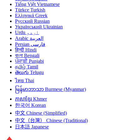
Tiếng Việt
Vietnamese
Türkçe
Turkish
Ελληνικά
Greek
Русский
Russian
Український
Ukrainian
Urdu
اردو
Arabic
العربية
Persian
فارسی
हिन्दी
Hindi
বাংলা
Bengali
ਪੰਜਾਬੀ
Punjabi
தமிழ்
Tamil
తెలుగు
Telugu
ไทย
Thai
မြန်မာဘာသာ
Burmese (Myanmar)
ភាសាខ្មែរ
Khmer
한국어
Korean
中文
Chinese (Simplified)
中文（台灣）
Chinese (Traditional)
日本語
Japanese