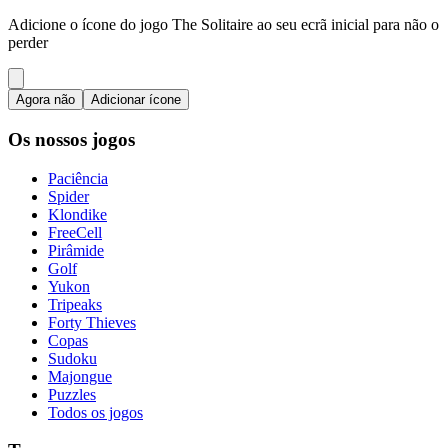
Adicione o ícone do jogo The Solitaire ao seu ecrã inicial para não o
perder
Agora não
Adicionar ícone
Os nossos jogos
Paciência
Spider
Klondike
FreeCell
Pirâmide
Golf
Yukon
Tripeaks
Forty Thieves
Copas
Sudoku
Majongue
Puzzles
Todos os jogos