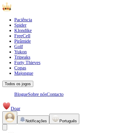
Paciência
Spider
Klondike
FreeCell
Pirâmide
Golf
Yukon
Tripeaks
Forty Thieves
Copas
Majongue
Todos os jogos
Blogue
Sobre nós
Contacto
Doar
Notificações
Português