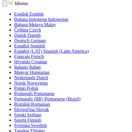
Idioma
English
English
Bahasa Indonesia
Indonesian
Bahasa Melayu
Malay
Čeština
Czech
Dansk
Danish
Deutsch
German
Español
Spanish
Español (LAT)
Spanish (Latin America)
Français
French
Hrvatski
Croatian
Italiano
Italian
Magyar
Hungarian
Nederlands
Dutch
Norsk
Norwegian
Polski
Polish
Português
Portuguese
Português (BR)
Portuguese (Brazil)
Română
Romanian
Slovenčina
Slovak
Srpski
Serbian
Suomi
Finnish
Svenska
Swedish
Tagalog
Filipino