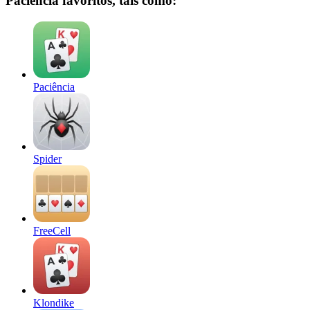
Paciência favoritos, tais como:
Paciência
Spider
FreeCell
Klondike