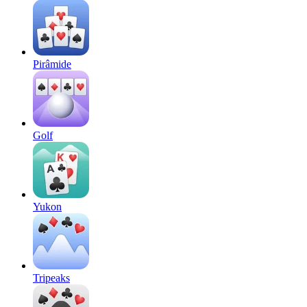
Pirâmide
Golf
Yukon
Tripeaks