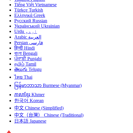
Tiếng Việt
Vietnamese
Türkçe
Turkish
Ελληνικά
Greek
Русский
Russian
Український
Ukrainian
Urdu
اردو
Arabic
العربية
Persian
فارسی
हिन्दी
Hindi
বাংলা
Bengali
ਪੰਜਾਬੀ
Punjabi
தமிழ்
Tamil
తెలుగు
Telugu
ไทย
Thai
မြန်မာဘာသာ
Burmese (Myanmar)
ភាសាខ្មែរ
Khmer
한국어
Korean
中文
Chinese (Simplified)
中文（台灣）
Chinese (Traditional)
日本語
Japanese