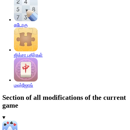
சுடோகு
ஜிக்சா புதிர்கள்
மஹ்ஜோங்
Section of all modifications of the current
game