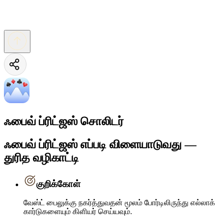
ஃபைவ் ப்ரிட்ஜஸ் சொலிடர்
ஃபைவ் ப்ரிட்ஜஸ் எப்படி விளையாடுவது —
துரித வழிகாட்டி
குறிக்கோள்
வேஸ்ட் பைலுக்கு நகர்த்துவதன் மூலம் போர்டிலிருந்து எல்லாக்
கார்டுகளையும் கிளியர் செய்யவும்.