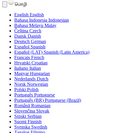
மொழி
English
English
Bahasa Indonesia
Indonesian
Bahasa Melayu
Malay
Čeština
Czech
Dansk
Danish
Deutsch
German
Español
Spanish
Español (LAT)
Spanish (Latin America)
Français
French
Hrvatski
Croatian
Italiano
Italian
Magyar
Hungarian
Nederlands
Dutch
Norsk
Norwegian
Polski
Polish
Português
Portuguese
Português (BR)
Portuguese (Brazil)
Română
Romanian
Slovenčina
Slovak
Srpski
Serbian
Suomi
Finnish
Svenska
Swedish
Tagalog
Filipino