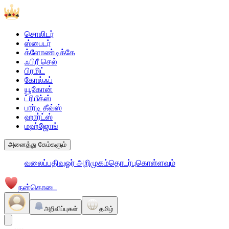
சொலிடர்
ஸ்பைடர்
க்ளோண்டிக்கே
ஃபிரீ செல்
பிரமிட்
கோல்ஃப்
யூகோன்
ட்ரிபீக்ஸ்
பார்டி தீவ்ஸ்
ஹார்ட்ஸ்
மஹ்ஜோங்
அனைத்து கேம்களும்
வலைப்பதிவு
ஓர் அறிமுகம்
தொடர்புகொள்ளவும்
நன்கொடை
அறிவிப்புகள்
தமிழ்