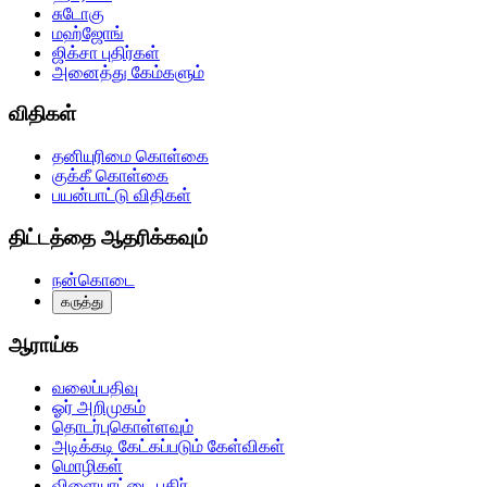
சுடோகு
மஹ்ஜோங்
ஜிக்சா புதிர்கள்
அனைத்து கேம்களும்
விதிகள்
தனியுரிமை கொள்கை
குக்கீ கொள்கை
பயன்பாட்டு விதிகள்
திட்டத்தை ஆதரிக்கவும்
நன்கொடை
கருத்து
ஆராய்க
வலைப்பதிவு
ஓர் அறிமுகம்
தொடர்புகொள்ளவும்
அடிக்கடி கேட்கப்படும் கேள்விகள்
மொழிகள்
விளையாட்டை பகிர்