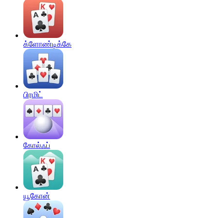
க்ளோண்டிக்கே
பிரமிட்
கோல்ஃப்
யூகோன்