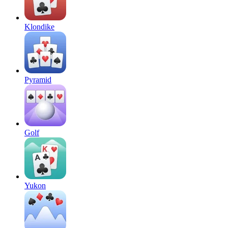
Klondike
Pyramid
Golf
Yukon