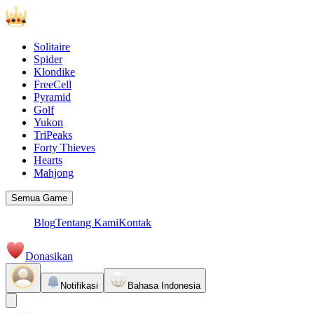
Solitaire
Spider
Klondike
FreeCell
Pyramid
Golf
Yukon
TriPeaks
Forty Thieves
Hearts
Mahjong
Semua Game
Blog
Tentang Kami
Kontak
Donasikan
Notifikasi
Bahasa Indonesia