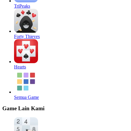
TriPeaks
Forty Thieves
Hearts
Semua Game
Game Lain Kami