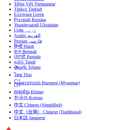
Tiếng Việt
Vietnamese
Türkçe
Turkish
Ελληνικά
Greek
Русский
Russian
Український
Ukrainian
Urdu
اردو
Arabic
العربية
Persian
فارسی
हिन्दी
Hindi
বাংলা
Bengali
ਪੰਜਾਬੀ
Punjabi
தமிழ்
Tamil
తెలుగు
Telugu
ไทย
Thai
မြန်မာဘာသာ
Burmese (Myanmar)
ភាសាខ្មែរ
Khmer
한국어
Korean
中文
Chinese (Simplified)
中文（台灣）
Chinese (Traditional)
日本語
Japanese