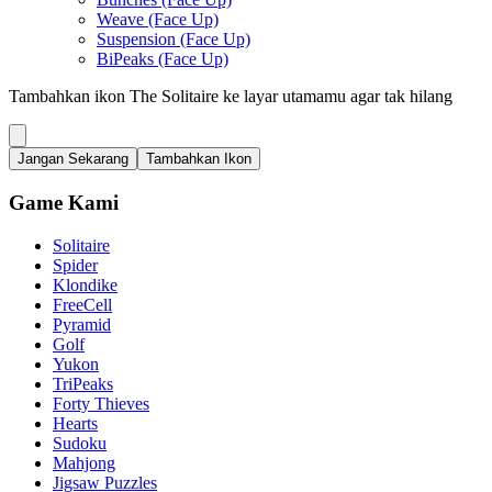
Weave (Face Up)
Suspension (Face Up)
BiPeaks (Face Up)
Tambahkan ikon The Solitaire ke layar utamamu agar tak hilang
Jangan Sekarang
Tambahkan Ikon
Game Kami
Solitaire
Spider
Klondike
FreeCell
Pyramid
Golf
Yukon
TriPeaks
Forty Thieves
Hearts
Sudoku
Mahjong
Jigsaw Puzzles