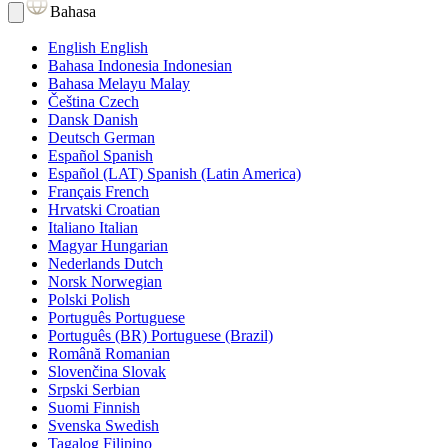
Bahasa
English
English
Bahasa Indonesia
Indonesian
Bahasa Melayu
Malay
Čeština
Czech
Dansk
Danish
Deutsch
German
Español
Spanish
Español (LAT)
Spanish (Latin America)
Français
French
Hrvatski
Croatian
Italiano
Italian
Magyar
Hungarian
Nederlands
Dutch
Norsk
Norwegian
Polski
Polish
Português
Portuguese
Português (BR)
Portuguese (Brazil)
Română
Romanian
Slovenčina
Slovak
Srpski
Serbian
Suomi
Finnish
Svenska
Swedish
Tagalog
Filipino