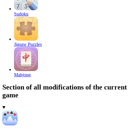
Sudoku
Jigsaw Puzzles
Mahjong
Section of all modifications of the current
game