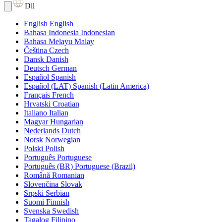
Dil
English
English
Bahasa Indonesia
Indonesian
Bahasa Melayu
Malay
Čeština
Czech
Dansk
Danish
Deutsch
German
Español
Spanish
Español (LAT)
Spanish (Latin America)
Français
French
Hrvatski
Croatian
Italiano
Italian
Magyar
Hungarian
Nederlands
Dutch
Norsk
Norwegian
Polski
Polish
Português
Portuguese
Português (BR)
Portuguese (Brazil)
Română
Romanian
Slovenčina
Slovak
Srpski
Serbian
Suomi
Finnish
Svenska
Swedish
Tagalog
Filipino