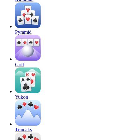
Pyramid
Golf
Yukon
Tripeaks