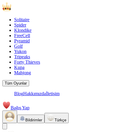
Solitaire
Spider
Klondike
FreeCell
Pyramid
Golf
Yukon
Tripeaks
Forty Thieves
Kupa
Mahjong
Tüm Oyunlar
Blog
Hakkımızda
İletişim
Bağış Yap
Bildirimler
Türkçe