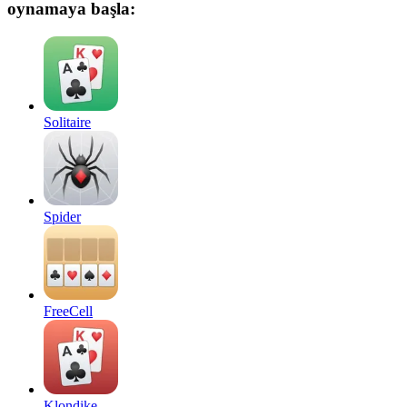
oynamaya başla:
Solitaire
Spider
FreeCell
Klondike