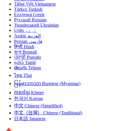
Tiếng Việt
Vietnamese
Türkçe
Turkish
Ελληνικά
Greek
Русский
Russian
Український
Ukrainian
Urdu
اردو
Arabic
العربية
Persian
فارسی
हिन्दी
Hindi
বাংলা
Bengali
ਪੰਜਾਬੀ
Punjabi
தமிழ்
Tamil
తెలుగు
Telugu
ไทย
Thai
မြန်မာဘာသာ
Burmese (Myanmar)
ភាសាខ្មែរ
Khmer
한국어
Korean
中文
Chinese (Simplified)
中文（台灣）
Chinese (Traditional)
日本語
Japanese