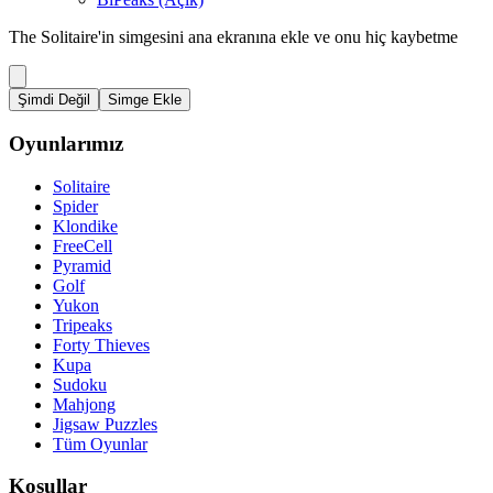
The Solitaire'in simgesini ana ekranına ekle ve onu hiç kaybetme
Şimdi Değil
Simge Ekle
Oyunlarımız
Solitaire
Spider
Klondike
FreeCell
Pyramid
Golf
Yukon
Tripeaks
Forty Thieves
Kupa
Sudoku
Mahjong
Jigsaw Puzzles
Tüm Oyunlar
Koşullar