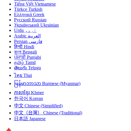
Tiếng Việt
Vietnamese
Türkçe
Turkish
Ελληνικά
Greek
Русский
Russian
Український
Ukrainian
Urdu
اردو
Arabic
العربية
Persian
فارسی
हिन्दी
Hindi
বাংলা
Bengali
ਪੰਜਾਬੀ
Punjabi
தமிழ்
Tamil
తెలుగు
Telugu
ไทย
Thai
မြန်မာဘာသာ
Burmese (Myanmar)
ភាសាខ្មែរ
Khmer
한국어
Korean
中文
Chinese (Simplified)
中文（台灣）
Chinese (Traditional)
日本語
Japanese