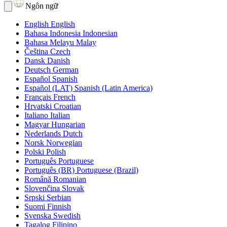
Ngôn ngữ
English
English
Bahasa Indonesia
Indonesian
Bahasa Melayu
Malay
Čeština
Czech
Dansk
Danish
Deutsch
German
Español
Spanish
Español (LAT)
Spanish (Latin America)
Français
French
Hrvatski
Croatian
Italiano
Italian
Magyar
Hungarian
Nederlands
Dutch
Norsk
Norwegian
Polski
Polish
Português
Portuguese
Português (BR)
Portuguese (Brazil)
Română
Romanian
Slovenčina
Slovak
Srpski
Serbian
Suomi
Finnish
Svenska
Swedish
Tagalog
Filipino