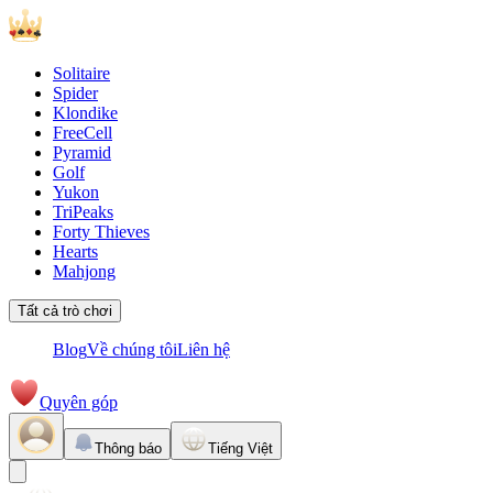
Solitaire
Spider
Klondike
FreeCell
Pyramid
Golf
Yukon
TriPeaks
Forty Thieves
Hearts
Mahjong
Tất cả trò chơi
Blog
Về chúng tôi
Liên hệ
Quyên góp
Thông báo
Tiếng Việt