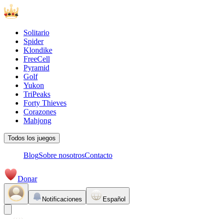
Solitario
Spider
Klondike
FreeCell
Pyramid
Golf
Yukon
TriPeaks
Forty Thieves
Corazones
Mahjong
Todos los juegos
Blog
Sobre nosotros
Contacto
Donar
Notificaciones
Español