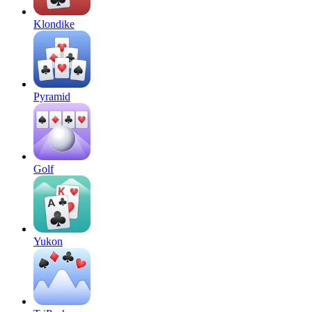
Klondike
Pyramid
Golf
Yukon