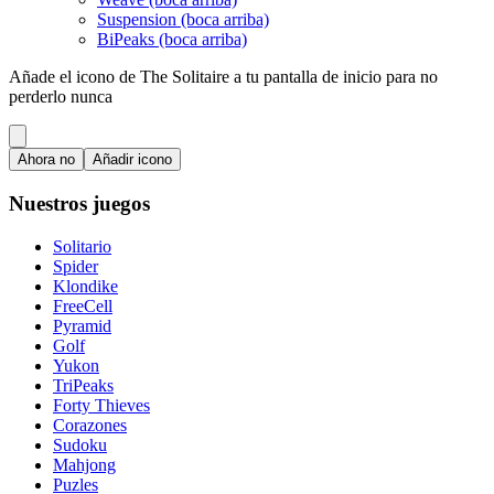
Suspension (boca arriba)
BiPeaks (boca arriba)
Añade el icono de The Solitaire a tu pantalla de inicio para no
perderlo nunca
Ahora no
Añadir icono
Nuestros juegos
Solitario
Spider
Klondike
FreeCell
Pyramid
Golf
Yukon
TriPeaks
Forty Thieves
Corazones
Sudoku
Mahjong
Puzles