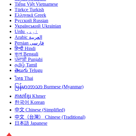
Tiếng Việt
Vietnamese
Türkçe
Turkish
Ελληνικά
Greek
Русский
Russian
Український
Ukrainian
Urdu
اردو
Arabic
العربية
Persian
فارسی
हिन्दी
Hindi
বাংলা
Bengali
ਪੰਜਾਬੀ
Punjabi
தமிழ்
Tamil
తెలుగు
Telugu
ไทย
Thai
မြန်မာဘာသာ
Burmese (Myanmar)
ភាសាខ្មែរ
Khmer
한국어
Korean
中文
Chinese (Simplified)
中文（台灣）
Chinese (Traditional)
日本語
Japanese