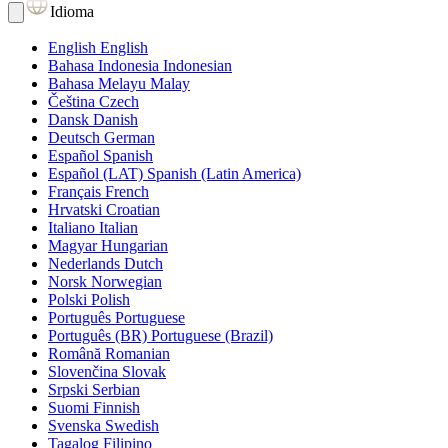
Idioma
English
English
Bahasa Indonesia
Indonesian
Bahasa Melayu
Malay
Čeština
Czech
Dansk
Danish
Deutsch
German
Español
Spanish
Español (LAT)
Spanish (Latin America)
Français
French
Hrvatski
Croatian
Italiano
Italian
Magyar
Hungarian
Nederlands
Dutch
Norsk
Norwegian
Polski
Polish
Português
Portuguese
Português (BR)
Portuguese (Brazil)
Română
Romanian
Slovenčina
Slovak
Srpski
Serbian
Suomi
Finnish
Svenska
Swedish
Tagalog
Filipino