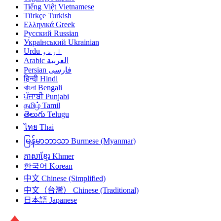
Tiếng Việt
Vietnamese
Türkçe
Turkish
Ελληνικά
Greek
Русский
Russian
Український
Ukrainian
Urdu
اردو
Arabic
العربية
Persian
فارسی
हिन्दी
Hindi
বাংলা
Bengali
ਪੰਜਾਬੀ
Punjabi
தமிழ்
Tamil
తెలుగు
Telugu
ไทย
Thai
မြန်မာဘာသာ
Burmese (Myanmar)
ភាសាខ្មែរ
Khmer
한국어
Korean
中文
Chinese (Simplified)
中文（台灣）
Chinese (Traditional)
日本語
Japanese