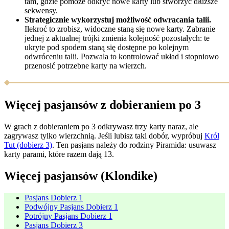
tam, gdzie pomoże odkryć nowe karty lub stworzyć dłuższe
sekwensy.
Strategicznie wykorzystuj możliwość odwracania talii.
Ilekroć to zrobisz, widoczne staną się nowe karty. Zabranie
jednej z aktualnej trójki zmienia kolejność pozostałych: te
ukryte pod spodem staną się dostępne po kolejnym
odwróceniu talii. Pozwala to kontrolować układ i stopniowo
przenosić potrzebne karty na wierzch.
Więcej pasjansów z dobieraniem po 3
W grach z dobieraniem po 3 odkrywasz trzy karty naraz, ale
zagrywasz tylko wierzchnią. Jeśli lubisz taki dobór, wypróbuj
Król
Tut (dobierz 3)
. Ten pasjans należy do rodziny Piramida: usuwasz
karty parami, które razem dają 13.
Więcej pasjansów (Klondike)
Pasjans Dobierz 1
Podwójny Pasjans Dobierz 1
Potrójny Pasjans Dobierz 1
Pasjans Dobierz 3