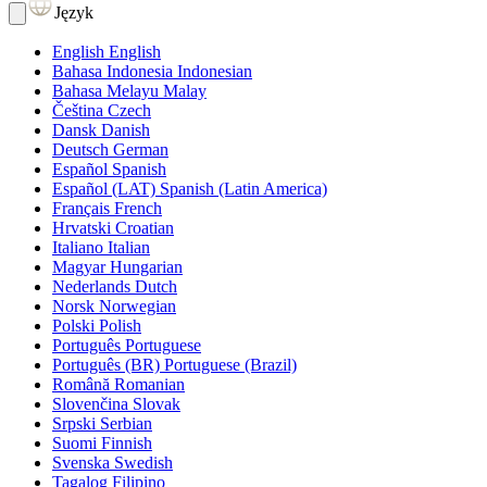
Język
English
English
Bahasa Indonesia
Indonesian
Bahasa Melayu
Malay
Čeština
Czech
Dansk
Danish
Deutsch
German
Español
Spanish
Español (LAT)
Spanish (Latin America)
Français
French
Hrvatski
Croatian
Italiano
Italian
Magyar
Hungarian
Nederlands
Dutch
Norsk
Norwegian
Polski
Polish
Português
Portuguese
Português (BR)
Portuguese (Brazil)
Română
Romanian
Slovenčina
Slovak
Srpski
Serbian
Suomi
Finnish
Svenska
Swedish
Tagalog
Filipino