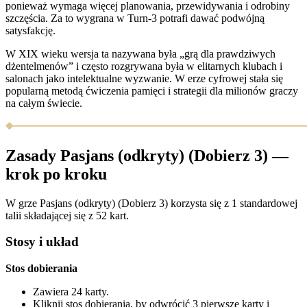
ponieważ wymaga więcej planowania, przewidywania i odrobiny
szczęścia. Za to wygrana w Turn-3 potrafi dawać podwójną
satysfakcję.
W XIX wieku wersja ta nazywana była „grą dla prawdziwych
dżentelmenów” i często rozgrywana była w elitarnych klubach i
salonach jako intelektualne wyzwanie. W erze cyfrowej stała się
popularną metodą ćwiczenia pamięci i strategii dla milionów graczy
na całym świecie.
Zasady Pasjans (odkryty) (Dobierz 3) —
krok po kroku
W grze Pasjans (odkryty) (Dobierz 3) korzysta się z 1 standardowej
talii składającej się z 52 kart.
Stosy i układ
Stos dobierania
Zawiera 24 karty.
Kliknij stos dobierania, by odwrócić 3 pierwsze karty i