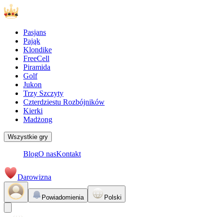
Pasjans
Pająk
Klondike
FreeCell
Piramida
Golf
Jukon
Trzy Szczyty
Czterdziestu Rozbójników
Kierki
Madżong
Wszystkie gry
Blog
O nas
Kontakt
Darowizna
Powiadomienia
Polski