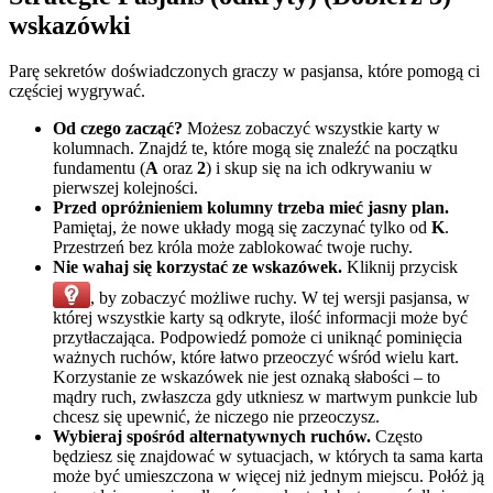
wskazówki
Parę sekretów doświadczonych graczy w pasjansa, które pomogą ci
częściej wygrywać.
Od czego zacząć?
Możesz zobaczyć wszystkie karty w
kolumnach. Znajdź te, które mogą się znaleźć na początku
fundamentu (
A
oraz
2
) i skup się na ich odkrywaniu w
pierwszej kolejności.
Przed opróżnieniem kolumny trzeba mieć jasny plan.
Pamiętaj, że nowe układy mogą się zaczynać tylko od
K
.
Przestrzeń bez króla może zablokować twoje ruchy.
Nie wahaj się korzystać ze wskazówek.
Kliknij przycisk
, by zobaczyć możliwe ruchy. W tej wersji pasjansa, w
której wszystkie karty są odkryte, ilość informacji może być
przytłaczająca. Podpowiedź pomoże ci uniknąć pominięcia
ważnych ruchów, które łatwo przeoczyć wśród wielu kart.
Korzystanie ze wskazówek nie jest oznaką słabości – to
mądry ruch, zwłaszcza gdy utkniesz w martwym punkcie lub
chcesz się upewnić, że niczego nie przeoczysz.
Wybieraj spośród alternatywnych ruchów.
Często
będziesz się znajdować w sytuacjach, w których ta sama karta
może być umieszczona w więcej niż jednym miejscu. Połóż ją