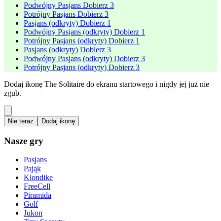
Podwójny Pasjans Dobierz 3
Potrójny Pasjans Dobierz 3
Pasjans (odkryty) Dobierz 1
Podwójny Pasjans (odkryty) Dobierz 1
Potrójny Pasjans (odkryty) Dobierz 1
Pasjans (odkryty) Dobierz 3
Podwójny Pasjans (odkryty) Dobierz 3
Potrójny Pasjans (odkryty) Dobierz 3
Dodaj ikonę The Solitaire do ekranu startowego i nigdy jej już nie
zgub.
Nie teraz
Dodaj ikonę
Nasze gry
Pasjans
Pająk
Klondike
FreeCell
Piramida
Golf
Jukon