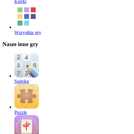
Kierki
Wszystkie gry
Nasze inne gry
Sudoku
Puzzle