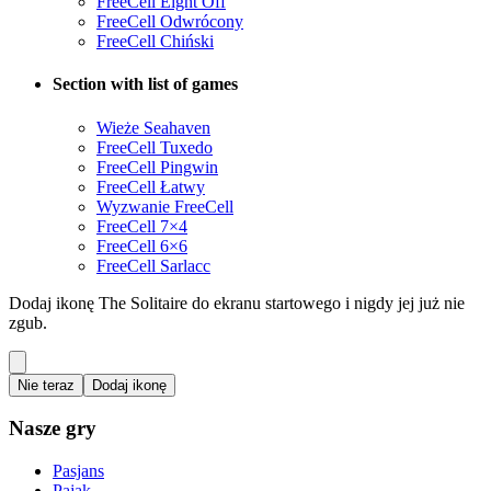
FreeCell Eight Off
FreeCell Odwrócony
FreeCell Chiński
Section with list of games
Wieże Seahaven
FreeCell Tuxedo
FreeCell Pingwin
FreeCell Łatwy
Wyzwanie FreeCell
FreeCell 7×4
FreeCell 6×6
FreeCell Sarlacc
Dodaj ikonę The Solitaire do ekranu startowego i nigdy jej już nie
zgub.
Nie teraz
Dodaj ikonę
Nasze gry
Pasjans
Pająk