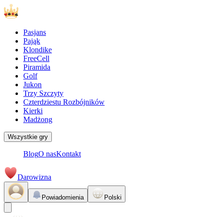
Pasjans
Pająk
Klondike
FreeCell
Piramida
Golf
Jukon
Trzy Szczyty
Czterdziestu Rozbójników
Kierki
Madżong
Wszystkie gry
Blog
O nas
Kontakt
Darowizna
Powiadomienia
Polski