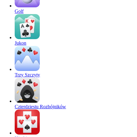
Golf
Jukon
Trzy Szczyty
Czterdziestu Rozbójników