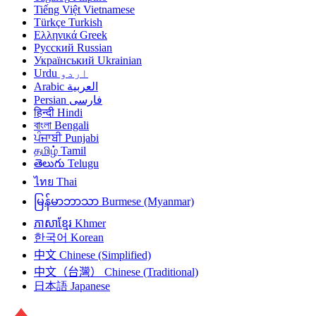
Tiếng Việt
Vietnamese
Türkçe
Turkish
Ελληνικά
Greek
Русский
Russian
Український
Ukrainian
Urdu
اردو
Arabic
العربية
Persian
فارسی
हिन्दी
Hindi
বাংলা
Bengali
ਪੰਜਾਬੀ
Punjabi
தமிழ்
Tamil
తెలుగు
Telugu
ไทย
Thai
မြန်မာဘာသာ
Burmese (Myanmar)
ភាសាខ្មែរ
Khmer
한국어
Korean
中文
Chinese (Simplified)
中文（台灣）
Chinese (Traditional)
日本語
Japanese