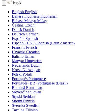
Język
English
English
Bahasa Indonesia
Indonesian
Bahasa Melayu
Malay
Čeština
Czech
Dansk
Danish
Deutsch
German
Español
Spanish
Español (LAT)
Spanish (Latin America)
Français
French
Hrvatski
Croatian
Italiano
Italian
Magyar
Hungarian
Nederlands
Dutch
Norsk
Norwegian
Polski
Polish
Português
Portuguese
Português (BR)
Portuguese (Brazil)
Română
Romanian
Slovenčina
Slovak
Srpski
Serbian
Suomi
Finnish
Svenska
Swedish
Tagalog
Filipino