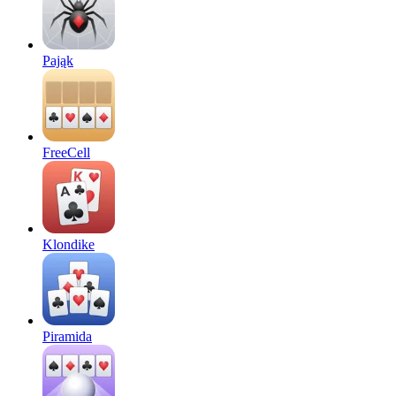
Pająk
FreeCell
Klondike
Piramida