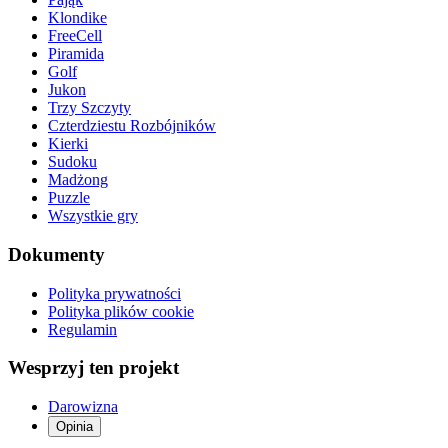
Klondike
FreeCell
Piramida
Golf
Jukon
Trzy Szczyty
Czterdziestu Rozbójników
Kierki
Sudoku
Madżong
Puzzle
Wszystkie gry
Dokumenty
Polityka prywatności
Polityka plików cookie
Regulamin
Wesprzyj ten projekt
Darowizna
Opinia