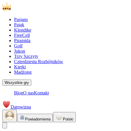
Pasjans
Pająk
Klondike
FreeCell
Piramida
Golf
Jukon
Trzy Szczyty
Czterdziestu Rozbójników
Kierki
Madżong
Wszystkie gry
Blog
O nas
Kontakt
Darowizna
Powiadomienia
Polski