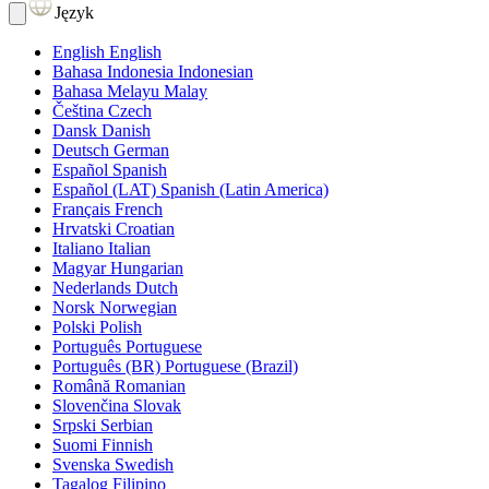
Język
English
English
Bahasa Indonesia
Indonesian
Bahasa Melayu
Malay
Čeština
Czech
Dansk
Danish
Deutsch
German
Español
Spanish
Español (LAT)
Spanish (Latin America)
Français
French
Hrvatski
Croatian
Italiano
Italian
Magyar
Hungarian
Nederlands
Dutch
Norsk
Norwegian
Polski
Polish
Português
Portuguese
Português (BR)
Portuguese (Brazil)
Română
Romanian
Slovenčina
Slovak
Srpski
Serbian
Suomi
Finnish
Svenska
Swedish
Tagalog
Filipino