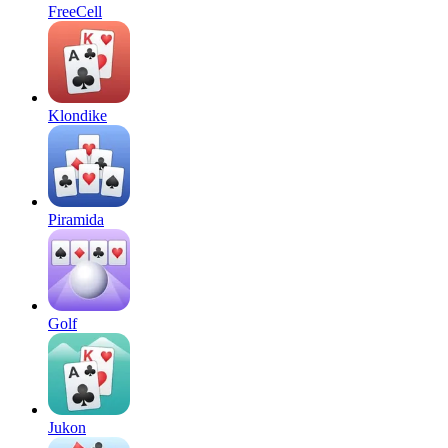
FreeCell
Klondike
Piramida
Golf
Jukon