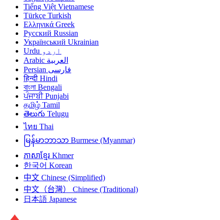
Tiếng Việt
Vietnamese
Türkçe
Turkish
Ελληνικά
Greek
Русский
Russian
Український
Ukrainian
Urdu
اردو
Arabic
العربية
Persian
فارسی
हिन्दी
Hindi
বাংলা
Bengali
ਪੰਜਾਬੀ
Punjabi
தமிழ்
Tamil
తెలుగు
Telugu
ไทย
Thai
မြန်မာဘာသာ
Burmese (Myanmar)
ភាសាខ្មែរ
Khmer
한국어
Korean
中文
Chinese (Simplified)
中文（台灣）
Chinese (Traditional)
日本語
Japanese