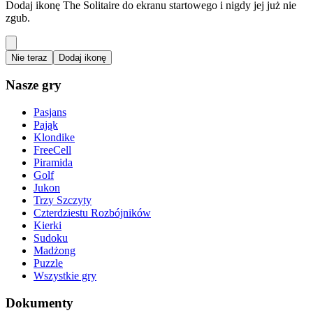
Dodaj ikonę The Solitaire do ekranu startowego i nigdy jej już nie
zgub.
Nie teraz
Dodaj ikonę
Nasze gry
Pasjans
Pająk
Klondike
FreeCell
Piramida
Golf
Jukon
Trzy Szczyty
Czterdziestu Rozbójników
Kierki
Sudoku
Madżong
Puzzle
Wszystkie gry
Dokumenty