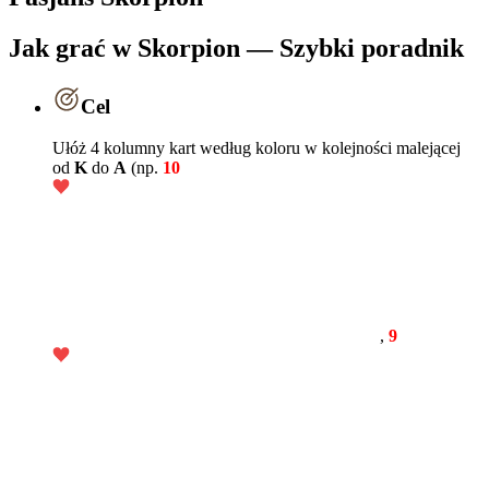
Jak grać w Skorpion — Szybki poradnik
Cel
Ułóż 4 kolumny kart według koloru w kolejności malejącej
od
K
do
A
(np.
10
,
9