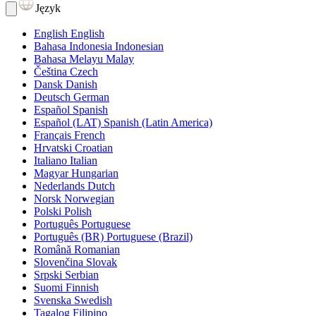
Język
English
English
Bahasa Indonesia
Indonesian
Bahasa Melayu
Malay
Čeština
Czech
Dansk
Danish
Deutsch
German
Español
Spanish
Español (LAT)
Spanish (Latin America)
Français
French
Hrvatski
Croatian
Italiano
Italian
Magyar
Hungarian
Nederlands
Dutch
Norsk
Norwegian
Polski
Polish
Português
Portuguese
Português (BR)
Portuguese (Brazil)
Română
Romanian
Slovenčina
Slovak
Srpski
Serbian
Suomi
Finnish
Svenska
Swedish
Tagalog
Filipino