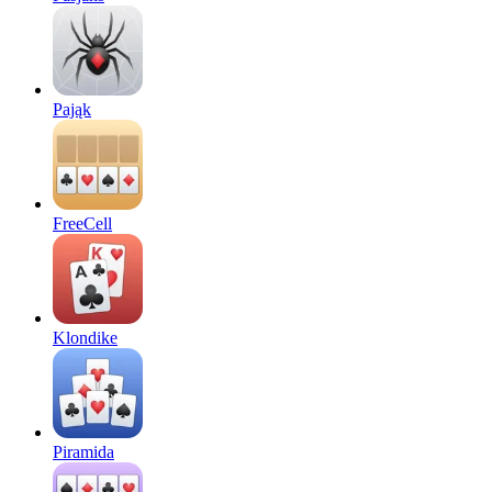
Pająk
FreeCell
Klondike
Piramida