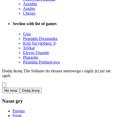
Apophis
Anubis
Cheops
Section with list of games
Giza
Piramida Dwunastka
Król Tut (dobierz 3)
Trójkąt
Eleven Triangle
Pharaohs
Piramida Podstawowa
Dodaj ikonę The Solitaire do ekranu startowego i nigdy jej już nie
zgub.
Nie teraz
Dodaj ikonę
Nasze gry
Pasjans
Pająk