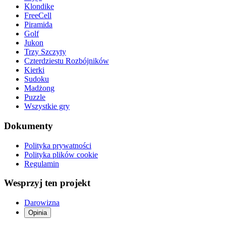
Klondike
FreeCell
Piramida
Golf
Jukon
Trzy Szczyty
Czterdziestu Rozbójników
Kierki
Sudoku
Madżong
Puzzle
Wszystkie gry
Dokumenty
Polityka prywatności
Polityka plików cookie
Regulamin
Wesprzyj ten projekt
Darowizna
Opinia