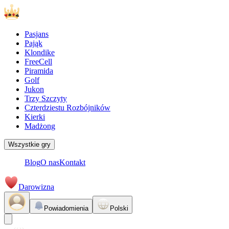
Pasjans
Pająk
Klondike
FreeCell
Piramida
Golf
Jukon
Trzy Szczyty
Czterdziestu Rozbójników
Kierki
Madżong
Wszystkie gry
Blog
O nas
Kontakt
Darowizna
Powiadomienia
Polski