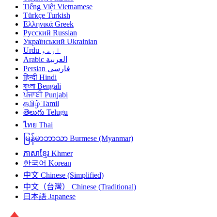
Tiếng Việt
Vietnamese
Türkçe
Turkish
Ελληνικά
Greek
Русский
Russian
Український
Ukrainian
Urdu
اردو
Arabic
العربية
Persian
فارسی
हिन्दी
Hindi
বাংলা
Bengali
ਪੰਜਾਬੀ
Punjabi
தமிழ்
Tamil
తెలుగు
Telugu
ไทย
Thai
မြန်မာဘာသာ
Burmese (Myanmar)
ភាសាខ្មែរ
Khmer
한국어
Korean
中文
Chinese (Simplified)
中文（台灣）
Chinese (Traditional)
日本語
Japanese