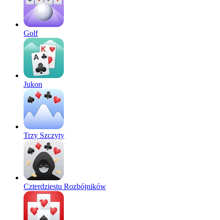
Golf
Jukon
Trzy Szczyty
Czterdziestu Rozbójników