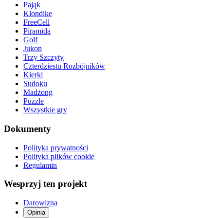
Pająk
Klondike
FreeCell
Piramida
Golf
Jukon
Trzy Szczyty
Czterdziestu Rozbójników
Kierki
Sudoku
Madżong
Puzzle
Wszystkie gry
Dokumenty
Polityka prywatności
Polityka plików cookie
Regulamin
Wesprzyj ten projekt
Darowizna
Opinia