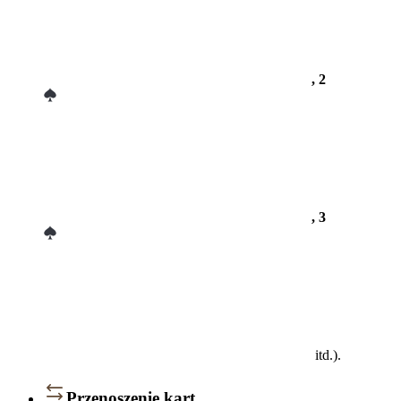
, 2
, 3
itd.).
Przenoszenie kart