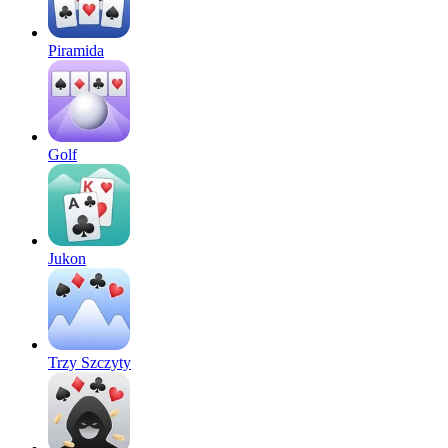
Piramida
Golf
Jukon
Trzy Szczyty