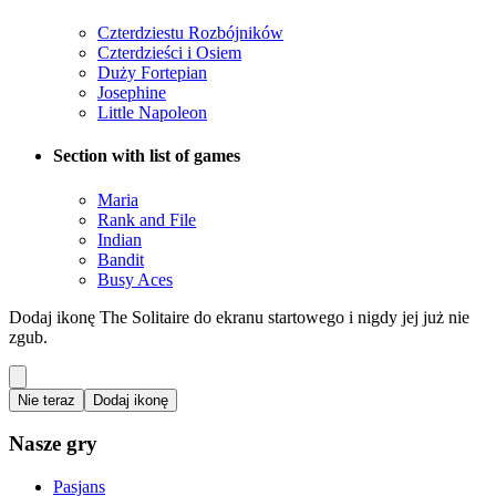
Czterdziestu Rozbójników
Czterdzieści i Osiem
Duży Fortepian
Josephine
Little Napoleon
Section with list of games
Maria
Rank and File
Indian
Bandit
Busy Aces
Dodaj ikonę The Solitaire do ekranu startowego i nigdy jej już nie
zgub.
Nie teraz
Dodaj ikonę
Nasze gry
Pasjans