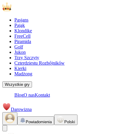
Pasjans
Pająk
Klondike
FreeCell
Piramida
Golf
Jukon
Trzy Szczyty
Czterdziestu Rozbójników
Kierki
Madżong
Wszystkie gry
Blog
O nas
Kontakt
Darowizna
Powiadomienia
Polski