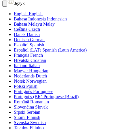
Język
English
English
Bahasa Indonesia
Indonesian
Bahasa Melayu
Malay
Čeština
Czech
Dansk
Danish
Deutsch
German
Español
Spanish
Español (LAT)
Spanish (Latin America)
Français
French
Hrvatski
Croatian
Italiano
Italian
Magyar
Hungarian
Nederlands
Dutch
Norsk
Norwegian
Polski
Polish
Português
Portuguese
Português (BR)
Portuguese (Brazil)
Română
Romanian
Slovenčina
Slovak
Srpski
Serbian
Suomi
Finnish
Svenska
Swedish
Tagalog
Filipino