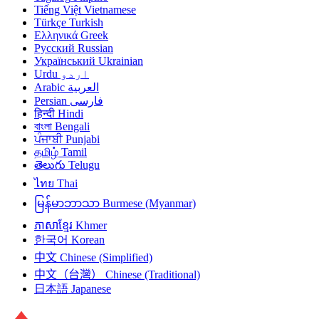
Tiếng Việt
Vietnamese
Türkçe
Turkish
Ελληνικά
Greek
Русский
Russian
Український
Ukrainian
Urdu
اردو
Arabic
العربية
Persian
فارسی
हिन्दी
Hindi
বাংলা
Bengali
ਪੰਜਾਬੀ
Punjabi
தமிழ்
Tamil
తెలుగు
Telugu
ไทย
Thai
မြန်မာဘာသာ
Burmese (Myanmar)
ភាសាខ្មែរ
Khmer
한국어
Korean
中文
Chinese (Simplified)
中文（台灣）
Chinese (Traditional)
日本語
Japanese