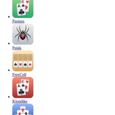
Pasjans
Pająk
FreeCell
Klondike