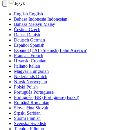
Język
English
English
Bahasa Indonesia
Indonesian
Bahasa Melayu
Malay
Čeština
Czech
Dansk
Danish
Deutsch
German
Español
Spanish
Español (LAT)
Spanish (Latin America)
Français
French
Hrvatski
Croatian
Italiano
Italian
Magyar
Hungarian
Nederlands
Dutch
Norsk
Norwegian
Polski
Polish
Português
Portuguese
Português (BR)
Portuguese (Brazil)
Română
Romanian
Slovenčina
Slovak
Srpski
Serbian
Suomi
Finnish
Svenska
Swedish
Tagalog
Filipino