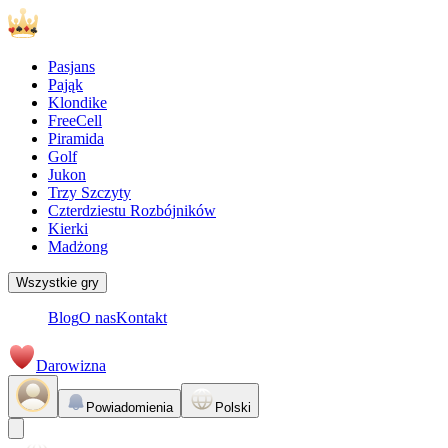
Pasjans
Pająk
Klondike
FreeCell
Piramida
Golf
Jukon
Trzy Szczyty
Czterdziestu Rozbójników
Kierki
Madżong
Wszystkie gry
Blog
O nas
Kontakt
Darowizna
Powiadomienia
Polski