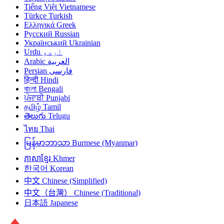
Tiếng Việt
Vietnamese
Türkçe
Turkish
Ελληνικά
Greek
Русский
Russian
Український
Ukrainian
Urdu
اردو
Arabic
العربية
Persian
فارسی
हिन्दी
Hindi
বাংলা
Bengali
ਪੰਜਾਬੀ
Punjabi
தமிழ்
Tamil
తెలుగు
Telugu
ไทย
Thai
မြန်မာဘာသာ
Burmese (Myanmar)
ភាសាខ្មែរ
Khmer
한국어
Korean
中文
Chinese (Simplified)
中文（台灣）
Chinese (Traditional)
日本語
Japanese