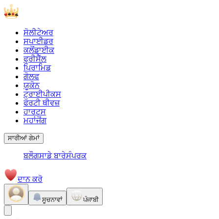
ਸੋਲੀਟੇਅਰ
ਸਪਾਈਡਰ
ਕਲੋਂਡਾਈਕ
ਫ੍ਰੀਸੈੱਲ
ਪਿਰਾਮਿਡ
ਗੋਲਫ
ਯੂਕੋਨ
ਟ੍ਰਾਈਪੀਕਸ
ਫੋਰਟੀ ਥੀਵਜ਼
ਹਾਰਟਸ
ਮਹਾਂਜੋਂਗ
ਸਾਰੀਆਂ ਗੇਮਾਂ
ਬਲੌਗ
ਸਾਡੇ ਬਾਰੇ
ਸੰਪਰਕ
ਦਾਨ ਕਰੋ
ਸੂਚਨਾਵਾਂ
ਪੰਜਾਬੀ