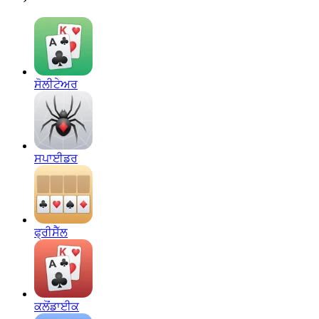
ਸੋਲੀਟੇਅਰ
ਸਪਾਈਡਰ
ਫ੍ਰੀਸੈੱਲ
ਕਲੋਂਡਾਈਕ