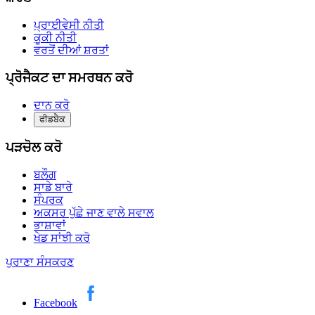
ਪ੍ਰਾਈਵੇਸੀ ਨੀਤੀ
ਕੂਕੀ ਨੀਤੀ
ਵਰਤੋਂ ਦੀਆਂ ਸ਼ਰਤਾਂ
ਪ੍ਰੋਜੈਕਟ ਦਾ ਸਮਰਥਨ ਕਰੋ
ਦਾਨ ਕਰੋ
ਫੀਡਬੈਕ
ਪੜਚੋਲ ਕਰੋ
ਬਲੌਗ
ਸਾਡੇ ਬਾਰੇ
ਸੰਪਰਕ
ਅਕਸਰ ਪੁੱਛੇ ਜਾਣ ਵਾਲੇ ਸਵਾਲ
ਭਾਸ਼ਾਵਾਂ
ਖੇਡ ਸਾਂਝੀ ਕਰੋ
ਪੁਰਾਣਾ ਸੰਸਕਰਣ
Facebook