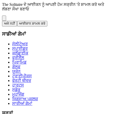
The Solitaire ਦੇ ਆਈਕਨ ਨੂੰ ਆਪਣੀ ਹੋਮ ਸਕ੍ਰੀਨ 'ਤੇ ਸ਼ਾਮਲ ਕਰੋ ਅਤੇ
ਲੱਭਣਾ ਸੌਖਾ ਬਣਾਓ
ਅਜੇ ਨਹੀਂ
ਆਈਕਾਨ ਸ਼ਾਮਲ ਕਰੋ
ਸਾਡੀਆਂ ਗੇਮਾਂ
ਸੋਲੀਟੇਅਰ
ਸਪਾਈਡਰ
ਕਲੋਂਡਾਈਕ
ਫ੍ਰੀਸੈੱਲ
ਪਿਰਾਮਿਡ
ਗੋਲਫ
ਯੂਕੋਨ
ਟ੍ਰਾਈਪੀਕਸ
ਫੋਰਟੀ ਥੀਵਜ਼
ਹਾਰਟਸ
ਸੁਡੋਕੂ
ਮਹਾਂਜੋਂਗ
ਜਿਗਸਾਅ ਪਜ਼ਲਜ਼
ਸਾਰੀਆਂ ਗੇਮਾਂ
ਸ਼ਰਤਾਂ