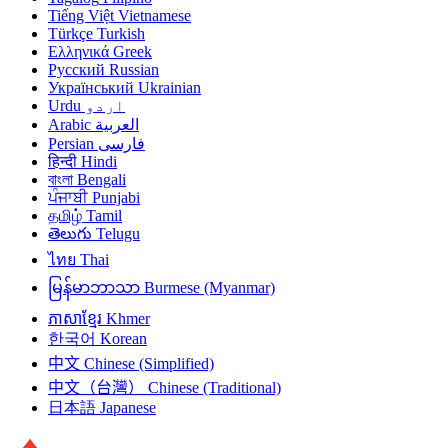
Tiếng Việt
Vietnamese
Türkçe
Turkish
Ελληνικά
Greek
Русский
Russian
Український
Ukrainian
Urdu
اردو
Arabic
العربية
Persian
فارسی
हिन्दी
Hindi
বাংলা
Bengali
ਪੰਜਾਬੀ
Punjabi
தமிழ்
Tamil
తెలుగు
Telugu
ไทย
Thai
မြန်မာဘာသာ
Burmese (Myanmar)
ភាសាខ្មែរ
Khmer
한국어
Korean
中文
Chinese (Simplified)
中文（台灣）
Chinese (Traditional)
日本語
Japanese