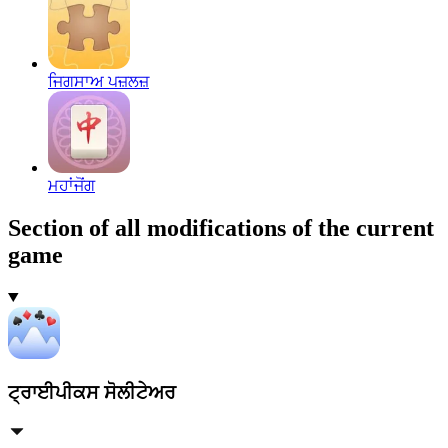
ਜਿਗਸਾਅ ਪਜ਼ਲਜ਼
ਮਹਾਂਜੋਂਗ
Section of all modifications of the current
game
ਟ੍ਰਾਈਪੀਕਸ ਸੋਲੀਟੇਅਰ