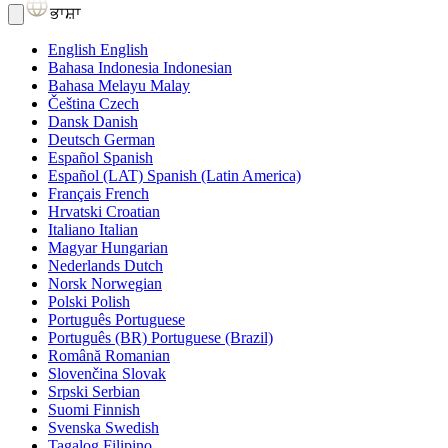
ਭਾਸ਼ਾ
English
English
Bahasa Indonesia
Indonesian
Bahasa Melayu
Malay
Čeština
Czech
Dansk
Danish
Deutsch
German
Español
Spanish
Español (LAT)
Spanish (Latin America)
Français
French
Hrvatski
Croatian
Italiano
Italian
Magyar
Hungarian
Nederlands
Dutch
Norsk
Norwegian
Polski
Polish
Português
Portuguese
Português (BR)
Portuguese (Brazil)
Română
Romanian
Slovenčina
Slovak
Srpski
Serbian
Suomi
Finnish
Svenska
Swedish
Tagalog
Filipino