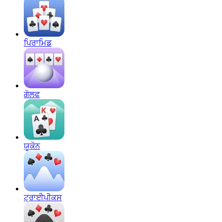
ਪਿਰਾਮਿਡ
ਗੋਲਫ
ਯੂਕੋਨ
ਟ੍ਰਾਈਪੀਕਸ