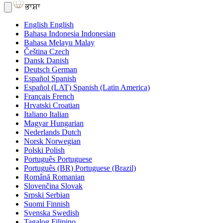
ਭਾਸ਼ਾ
English
English
Bahasa Indonesia
Indonesian
Bahasa Melayu
Malay
Čeština
Czech
Dansk
Danish
Deutsch
German
Español
Spanish
Español (LAT)
Spanish (Latin America)
Français
French
Hrvatski
Croatian
Italiano
Italian
Magyar
Hungarian
Nederlands
Dutch
Norsk
Norwegian
Polski
Polish
Português
Portuguese
Português (BR)
Portuguese (Brazil)
Română
Romanian
Slovenčina
Slovak
Srpski
Serbian
Suomi
Finnish
Svenska
Swedish
Tagalog
Filipino