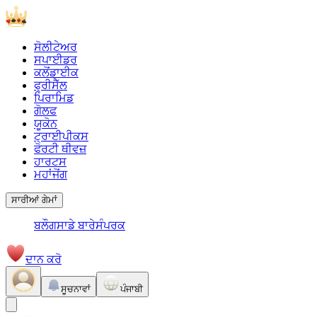
ਸੋਲੀਟੇਅਰ
ਸਪਾਈਡਰ
ਕਲੋਂਡਾਈਕ
ਫ੍ਰੀਸੈੱਲ
ਪਿਰਾਮਿਡ
ਗੋਲਫ
ਯੂਕੋਨ
ਟ੍ਰਾਈਪੀਕਸ
ਫੋਰਟੀ ਥੀਵਜ਼
ਹਾਰਟਸ
ਮਹਾਂਜੋਂਗ
ਸਾਰੀਆਂ ਗੇਮਾਂ
ਬਲੌਗ
ਸਾਡੇ ਬਾਰੇ
ਸੰਪਰਕ
ਦਾਨ ਕਰੋ
ਸੂਚਨਾਵਾਂ
ਪੰਜਾਬੀ