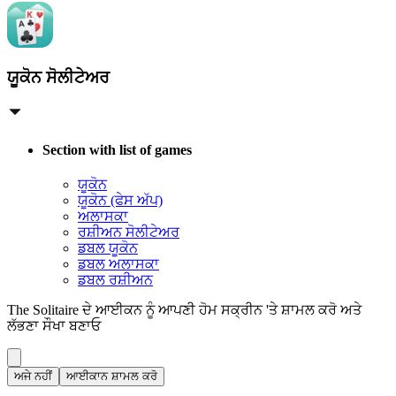
ਯੂਕੋਨ ਸੋਲੀਟੇਅਰ
Section with list of games
ਯੂਕੋਨ
ਯੂਕੋਨ (ਫੇਸ ਅੱਪ)
ਅਲਾਸਕਾ
ਰਸ਼ੀਅਨ ਸੋਲੀਟੇਅਰ
ਡਬਲ ਯੂਕੋਨ
ਡਬਲ ਅਲਾਸਕਾ
ਡਬਲ ਰਸ਼ੀਅਨ
The Solitaire ਦੇ ਆਈਕਨ ਨੂੰ ਆਪਣੀ ਹੋਮ ਸਕ੍ਰੀਨ 'ਤੇ ਸ਼ਾਮਲ ਕਰੋ ਅਤੇ
ਲੱਭਣਾ ਸੌਖਾ ਬਣਾਓ
ਅਜੇ ਨਹੀਂ
ਆਈਕਾਨ ਸ਼ਾਮਲ ਕਰੋ