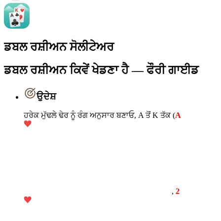
ਡਬਲ ਰਸ਼ੀਅਨ ਸੋਲੀਟੇਅਰ
ਡਬਲ ਰਸ਼ੀਅਨ ਕਿਵੇਂ ਖੇਡਣਾ ਹੈ — ਫੌਰੀ ਗਾਈਡ
ਉਦੇਸ਼
ਹਰੇਕ ਮੁੱਢਲੇ ਢੇਰ ਨੂੰ ਰੰਗ ਅਨੁਸਾਰ ਬਣਾਓ, A ਤੋਂ K ਤੱਕ (
A
,
2