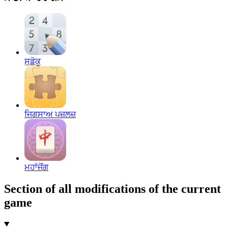
ਸੁਡੋਕੂ
ਜਿਗਸਾਅ ਪਜ਼ਲਜ਼
ਮਹਾਂਜੋਂਗ
Section of all modifications of the current
game