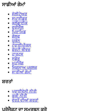
ਸਾਡੀਆਂ ਗੇਮਾਂ
ਸੋਲੀਟੇਅਰ
ਸਪਾਈਡਰ
ਕਲੋਂਡਾਈਕ
ਫ੍ਰੀਸੈੱਲ
ਪਿਰਾਮਿਡ
ਗੋਲਫ
ਯੂਕੋਨ
ਟ੍ਰਾਈਪੀਕਸ
ਫੋਰਟੀ ਥੀਵਜ਼
ਹਾਰਟਸ
ਸੁਡੋਕੂ
ਮਹਾਂਜੋਂਗ
ਜਿਗਸਾਅ ਪਜ਼ਲਜ਼
ਸਾਰੀਆਂ ਗੇਮਾਂ
ਸ਼ਰਤਾਂ
ਪ੍ਰਾਈਵੇਸੀ ਨੀਤੀ
ਕੂਕੀ ਨੀਤੀ
ਵਰਤੋਂ ਦੀਆਂ ਸ਼ਰਤਾਂ
ਪ੍ਰੋਜੈਕਟ ਦਾ ਸਮਰਥਨ ਕਰੋ