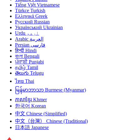
Tiếng Việt
Vietnamese
Türkçe
Turkish
Ελληνικά
Greek
Русский
Russian
Український
Ukrainian
Urdu
اردو
Arabic
العربية
Persian
فارسی
हिन्दी
Hindi
বাংলা
Bengali
ਪੰਜਾਬੀ
Punjabi
தமிழ்
Tamil
తెలుగు
Telugu
ไทย
Thai
မြန်မာဘာသာ
Burmese (Myanmar)
ភាសាខ្មែរ
Khmer
한국어
Korean
中文
Chinese (Simplified)
中文（台灣）
Chinese (Traditional)
日本語
Japanese