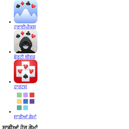
ਟ੍ਰਾਈਪੀਕਸ
ਫੋਰਟੀ ਥੀਵਜ਼
ਹਾਰਟਸ
ਸਾਰੀਆਂ ਗੇਮਾਂ
ਸਾਡੀਆਂ ਹੋਰ ਗੇਮਾਂ