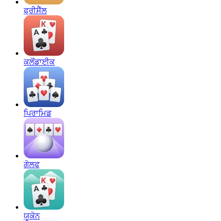
ਫ੍ਰੀਸੈੱਲ
ਕਲੋਂਡਾਈਕ
ਪਿਰਾਮਿਡ
ਗੋਲਫ
ਯੂਕੋਨ