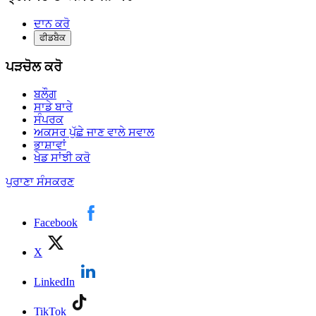
ਦਾਨ ਕਰੋ
ਫੀਡਬੈਕ
ਪੜਚੋਲ ਕਰੋ
ਬਲੌਗ
ਸਾਡੇ ਬਾਰੇ
ਸੰਪਰਕ
ਅਕਸਰ ਪੁੱਛੇ ਜਾਣ ਵਾਲੇ ਸਵਾਲ
ਭਾਸ਼ਾਵਾਂ
ਖੇਡ ਸਾਂਝੀ ਕਰੋ
ਪੁਰਾਣਾ ਸੰਸਕਰਣ
Facebook
X
LinkedIn
TikTok