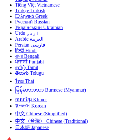
Tiếng Việt
Vietnamese
Türkçe
Turkish
Ελληνικά
Greek
Русский
Russian
Український
Ukrainian
Urdu
اردو
Arabic
العربية
Persian
فارسی
हिन्दी
Hindi
বাংলা
Bengali
ਪੰਜਾਬੀ
Punjabi
தமிழ்
Tamil
తెలుగు
Telugu
ไทย
Thai
မြန်မာဘာသာ
Burmese (Myanmar)
ភាសាខ្មែរ
Khmer
한국어
Korean
中文
Chinese (Simplified)
中文（台灣）
Chinese (Traditional)
日本語
Japanese