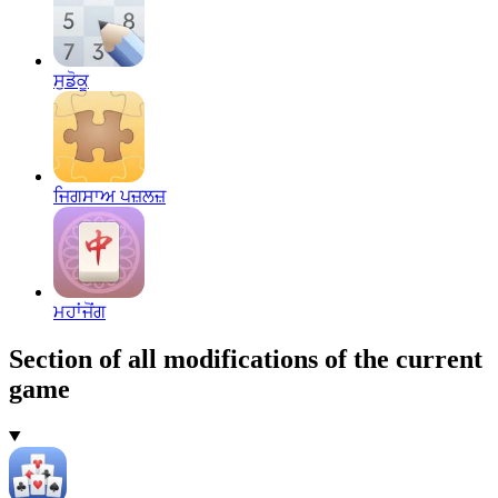
ਸੁਡੋਕੂ
ਜਿਗਸਾਅ ਪਜ਼ਲਜ਼
ਮਹਾਂਜੋਂਗ
Section of all modifications of the current
game