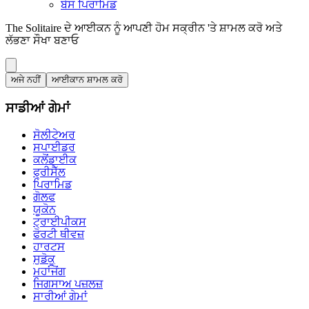
ਬੇਸ ਪਿਰਾਮਿਡ
The Solitaire ਦੇ ਆਈਕਨ ਨੂੰ ਆਪਣੀ ਹੋਮ ਸਕ੍ਰੀਨ 'ਤੇ ਸ਼ਾਮਲ ਕਰੋ ਅਤੇ
ਲੱਭਣਾ ਸੌਖਾ ਬਣਾਓ
ਅਜੇ ਨਹੀਂ
ਆਈਕਾਨ ਸ਼ਾਮਲ ਕਰੋ
ਸਾਡੀਆਂ ਗੇਮਾਂ
ਸੋਲੀਟੇਅਰ
ਸਪਾਈਡਰ
ਕਲੋਂਡਾਈਕ
ਫ੍ਰੀਸੈੱਲ
ਪਿਰਾਮਿਡ
ਗੋਲਫ
ਯੂਕੋਨ
ਟ੍ਰਾਈਪੀਕਸ
ਫੋਰਟੀ ਥੀਵਜ਼
ਹਾਰਟਸ
ਸੁਡੋਕੂ
ਮਹਾਂਜੋਂਗ
ਜਿਗਸਾਅ ਪਜ਼ਲਜ਼
ਸਾਰੀਆਂ ਗੇਮਾਂ