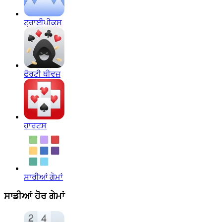
ਟ੍ਰਾਈਪੀਕਸ
ਫੋਰਟੀ ਥੀਵਜ਼
ਹਾਰਟਸ
ਸਾਰੀਆਂ ਗੇਮਾਂ
ਸਾਡੀਆਂ ਹੋਰ ਗੇਮਾਂ