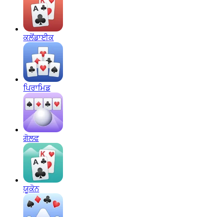
ਕਲੋਂਡਾਈਕ
ਪਿਰਾਮਿਡ
ਗੋਲਫ
ਯੂਕੋਨ