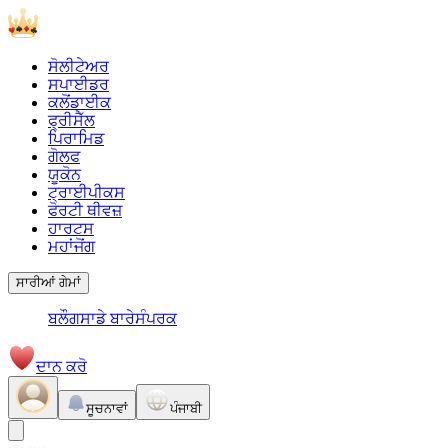
ਸੋਲੀਟੇਅਰ
ਸਪਾਈਡਰ
ਕਲੋਂਡਾਈਕ
ਫ੍ਰੀਸੈੱਲ
ਪਿਰਾਮਿਡ
ਗੋਲਫ
ਯੂਕੋਨ
ਟ੍ਰਾਈਪੀਕਸ
ਫੋਰਟੀ ਥੀਵਜ਼
ਹਾਰਟਸ
ਮਹਾਂਜੋਂਗ
ਸਾਰੀਆਂ ਗੇਮਾਂ
ਬਲੌਗ
ਸਾਡੇ ਬਾਰੇ
ਸੰਪਰਕ
ਦਾਨ ਕਰੋ
ਸੂਚਨਾਵਾਂ
ਪੰਜਾਬੀ