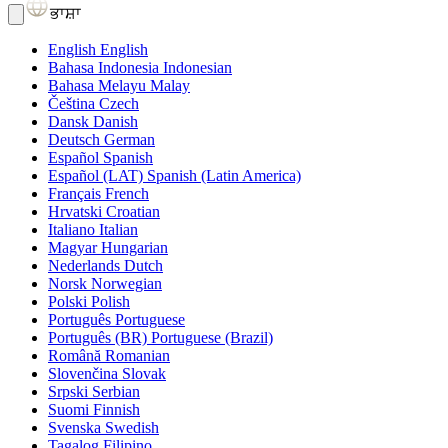
ਭਾਸ਼ਾ
English
English
Bahasa Indonesia
Indonesian
Bahasa Melayu
Malay
Čeština
Czech
Dansk
Danish
Deutsch
German
Español
Spanish
Español (LAT)
Spanish (Latin America)
Français
French
Hrvatski
Croatian
Italiano
Italian
Magyar
Hungarian
Nederlands
Dutch
Norsk
Norwegian
Polski
Polish
Português
Portuguese
Português (BR)
Portuguese (Brazil)
Română
Romanian
Slovenčina
Slovak
Srpski
Serbian
Suomi
Finnish
Svenska
Swedish
Tagalog
Filipino