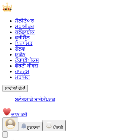
ਸੋਲੀਟੇਅਰ
ਸਪਾਈਡਰ
ਕਲੋਂਡਾਈਕ
ਫ੍ਰੀਸੈੱਲ
ਪਿਰਾਮਿਡ
ਗੋਲਫ
ਯੂਕੋਨ
ਟ੍ਰਾਈਪੀਕਸ
ਫੋਰਟੀ ਥੀਵਜ਼
ਹਾਰਟਸ
ਮਹਾਂਜੋਂਗ
ਸਾਰੀਆਂ ਗੇਮਾਂ
ਬਲੌਗ
ਸਾਡੇ ਬਾਰੇ
ਸੰਪਰਕ
ਦਾਨ ਕਰੋ
ਸੂਚਨਾਵਾਂ
ਪੰਜਾਬੀ