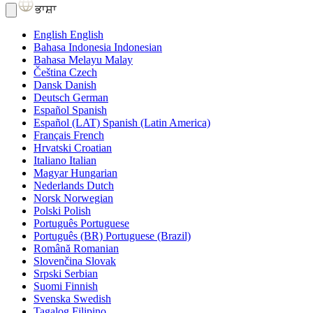
ਭਾਸ਼ਾ
English
English
Bahasa Indonesia
Indonesian
Bahasa Melayu
Malay
Čeština
Czech
Dansk
Danish
Deutsch
German
Español
Spanish
Español (LAT)
Spanish (Latin America)
Français
French
Hrvatski
Croatian
Italiano
Italian
Magyar
Hungarian
Nederlands
Dutch
Norsk
Norwegian
Polski
Polish
Português
Portuguese
Português (BR)
Portuguese (Brazil)
Română
Romanian
Slovenčina
Slovak
Srpski
Serbian
Suomi
Finnish
Svenska
Swedish
Tagalog
Filipino