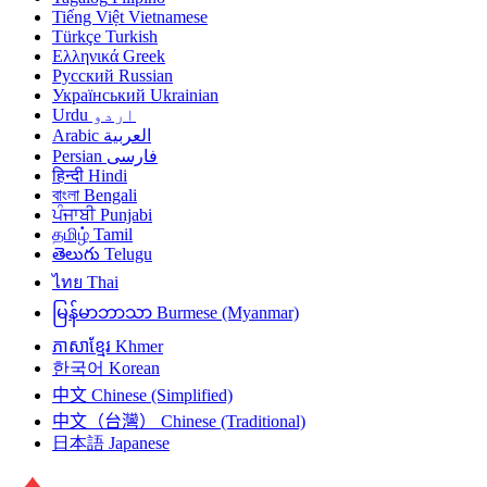
Tiếng Việt
Vietnamese
Türkçe
Turkish
Ελληνικά
Greek
Русский
Russian
Український
Ukrainian
Urdu
اردو
Arabic
العربية
Persian
فارسی
हिन्दी
Hindi
বাংলা
Bengali
ਪੰਜਾਬੀ
Punjabi
தமிழ்
Tamil
తెలుగు
Telugu
ไทย
Thai
မြန်မာဘာသာ
Burmese (Myanmar)
ភាសាខ្មែរ
Khmer
한국어
Korean
中文
Chinese (Simplified)
中文（台灣）
Chinese (Traditional)
日本語
Japanese