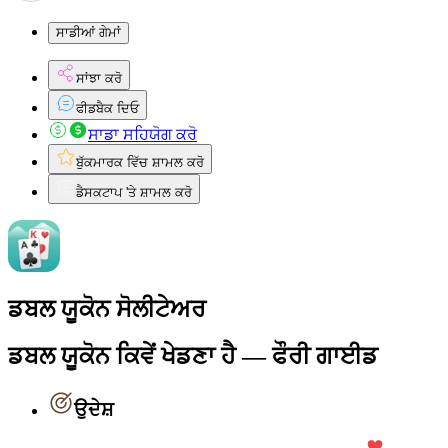
ਸਾਡੀਆਂ ਗੇਮਾਂ
ਸਾਂਝਾ ਕਰੋ
ਫੀਡਬੈਕ ਦਿਓ
ਸਾਡਾ ਸਹਿਯੋਗ ਕਰੋ
ਬੁੱਕਮਾਰਕ ਵਿੱਚ ਸ਼ਾਮਲ ਕਰੋ
ਡੈਸਕਟਾਪ 'ਤੇ ਸ਼ਾਮਲ ਕਰੋ
ਡਬਲ ਯੂਕੋਨ ਸੋਲੀਟੇਅਰ
ਡਬਲ ਯੂਕੋਨ ਕਿਵੇਂ ਖੇਡਣਾ ਹੈ — ਫੌਰੀ ਗਾਈਡ
ਉਦੇਸ਼