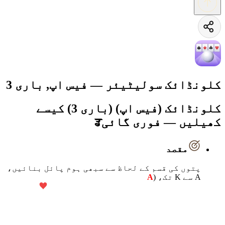
کلونڈائک سولیٹیئر — فیس اپ, باری 3
کلونڈائک (فیس اپ) (باری 3) کیسے
کھیلیں — فوری گائیਡ
مقصد
پتوں کی قسم کے لحاظ سے سبھی ہوم پائل بنائیں،
A سے K تک، (
A