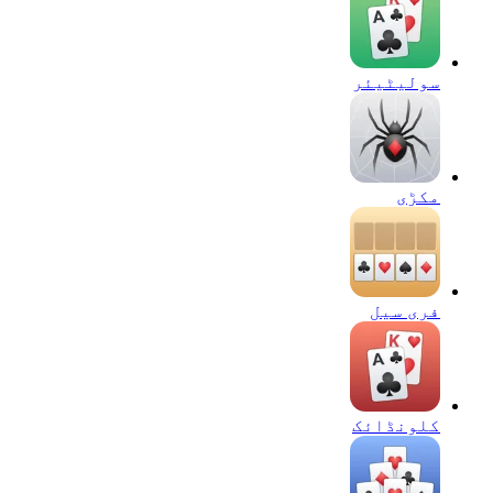
سولیٹیئر
مکڑی
فری سیل
کلونڈائک