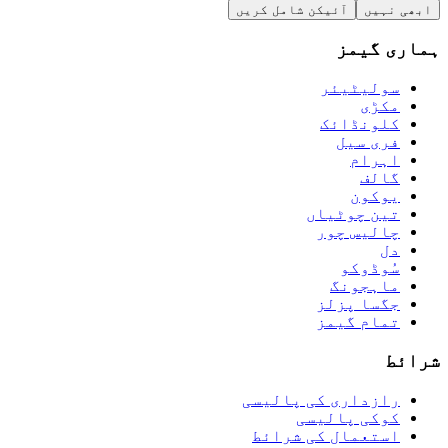
ابھی نہیں
آئیکن شامل کریں
ہماری گیمز
سولیٹیئر
مکڑی
کلونڈائک
فری سیل
اہرام
گالف
يوكون
تین چوٹیاں
چالیس چور
دل
سُوڈوکو
ماہجونگ
جگسا پزلز
تمام گیمز
شرائط
رازداری کی پالیسی
کوکی پالیسی
استعمال کی شرائط