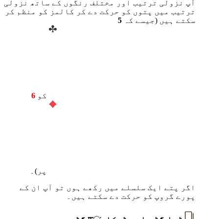
آپ نزولی ترتیب اور مختلف رنگوں کے ساتھ نزولی
ترتیب میں پتوں کو حرکت دے کر کالمز کو منظم کر
سکتے ہیں (جیسے کہ
5
کو
6
پر)۔
اگر پتے ایک سلسلے میں رکھے ہوں تو آپ ان کے
پورے گروپ کو حرکت دے سکتے ہیں۔