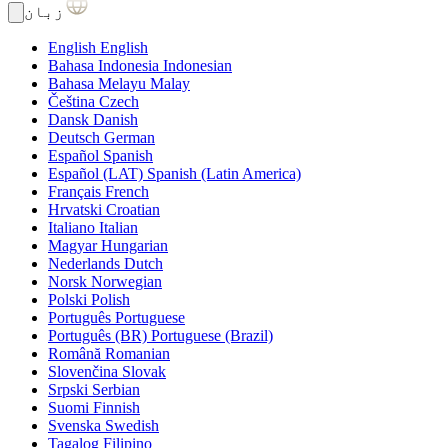
زبان
English
English
Bahasa Indonesia
Indonesian
Bahasa Melayu
Malay
Čeština
Czech
Dansk
Danish
Deutsch
German
Español
Spanish
Español (LAT)
Spanish (Latin America)
Français
French
Hrvatski
Croatian
Italiano
Italian
Magyar
Hungarian
Nederlands
Dutch
Norsk
Norwegian
Polski
Polish
Português
Portuguese
Português (BR)
Portuguese (Brazil)
Română
Romanian
Slovenčina
Slovak
Srpski
Serbian
Suomi
Finnish
Svenska
Swedish
Tagalog
Filipino