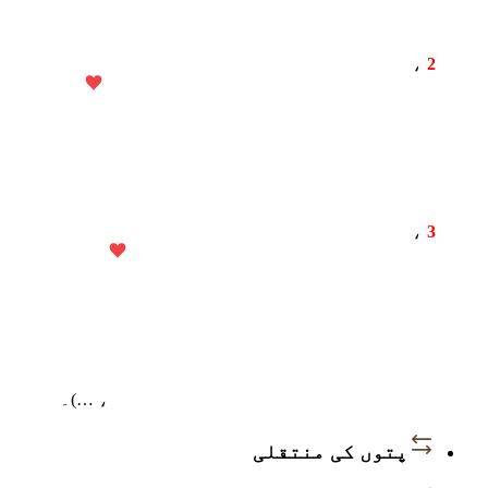
،
2
،
3
، …)۔
پتوں کی منتقلی