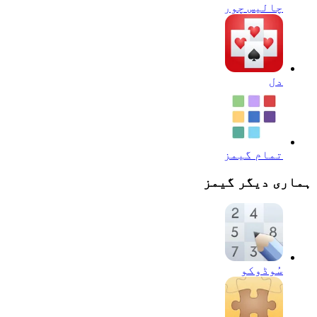
چالیس چور
دل
تمام گیمز
ہماری دیگر گیمز
سُوڈوکو