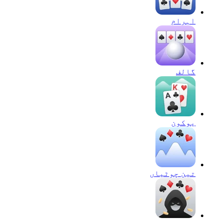
اہرام
گالف
يوكون
تین چوٹیاں