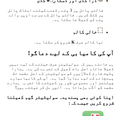
ڈرا گڈی اور ڈسکار্ড گڈی
فالتو پائل پر 3 پتے رکھنے کیلئے اسٹاک پائل
پر کلک کریں۔ فالتو پائل کے سب سے اوپر والے
پتے کو کھیلا جا سکتا ہے۔
خالی کالم
نیا کالم صرف
K
شروع کر سکتا ہے۔
آپ کی کامیابی کے لیے دعاگو!
ہم جانتے ہیں کہ سولیٹیئر صرف جیتنے کے لیے نہیں
کھیلا جاتا، اصل بات کھیل کے تجربے کی ہے۔ ہمارا
پلیٹ فارم کھلاڑیوں کو سولیٹیئر کے اصل مقصد تک
پہنچانے کے لیے بنایا گیا ہے۔ آپ کی کامیابیاں،
چیلنجز اور مجموعی طور پر کھیلنے کا تجربہ ہمارے
مقصد کو آگے بڑھاتا ہے۔ آئیں مل کر جیتتے ہیں!
اپنا کوئی بھی پسندیدہ سولیٹیئر گیم کھیلنا
شروع کریں جیسے کہ: