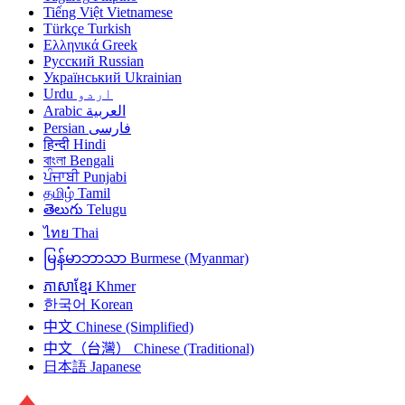
Tiếng Việt
Vietnamese
Türkçe
Turkish
Ελληνικά
Greek
Русский
Russian
Український
Ukrainian
اردو
Urdu
العربية
Arabic
فارسی
Persian
हिन्दी
Hindi
বাংলা
Bengali
ਪੰਜਾਬੀ
Punjabi
தமிழ்
Tamil
తెలుగు
Telugu
ไทย
Thai
မြန်မာဘာသာ
Burmese (Myanmar)
ភាសាខ្មែរ
Khmer
한국어
Korean
中文
Chinese (Simplified)
中文（台灣）
Chinese (Traditional)
日本語
Japanese