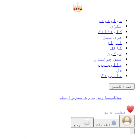
سولیٹیئر
مکڑی
کلونڈائک
فری سیل
اہرام
گالف
يوكون
تین چوٹیاں
چالیس چور
دل
ماہجونگ
تمام گیمز
بلاگ
ہمارے بارے میں
رابطہ
عطیہ دیں
اطلاعات
اردو