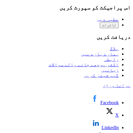
اس پراجیکٹ کو سپورٹ کریں
عطیہ دیں
تاثرات
دریافت کریں
بلاگ
ہمارے بارے میں
رابطہ
اکثر پوچھے جانے والے سوالات
زبانیں
گیم شیئر کریں
پرانا ورژن
Facebook
X
LinkedIn