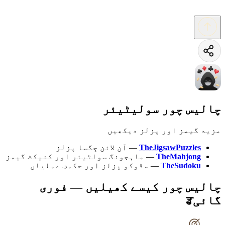
چالیس چور سولیٹیئر
مزید گیمز اور پزلز دیکھیں
TheJigsawPuzzles
—
آن لائن جِگسا پزلز
TheMahjong
—
ماہجونگ سولٹیئر اور کنیکٹ گیمز
TheSudoku
—
سڈوکو پزلز اور حکمتِ عملیاں
چالیس چور کیسے کھیلیں — فوری
گائیਡ