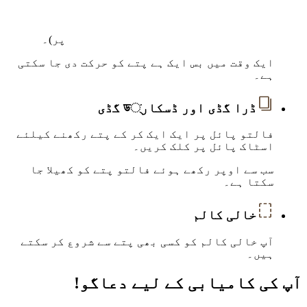
پر)۔
ایک وقت میں بس ایک ہے پتے کو حرکت دی جا سکتی
ہے۔
ڈرا گڈی اور ڈسکار্ড گڈی
فالتو پائل پر ایک ایک کر کے پتے رکھنے کیلئے
اسٹاک پائل پر کلک کریں۔
سب سے اوپر رکھے ہوئے فالتو پتے کو کھیلا جا
سکتا ہے۔
خالی کالم
آپ خالی کالم کو کسی بھی پتے سے شروع کر سکتے
ہیں۔
آپ کی کامیابی کے لیے دعاگو!