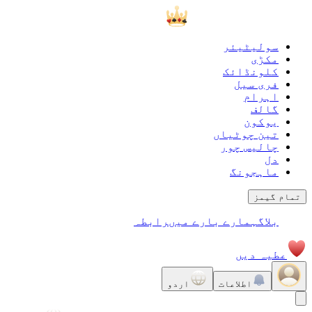
سولیٹیئر
مکڑی
کلونڈائک
فری سیل
اہرام
گالف
يوكون
تین چوٹیاں
چالیس چور
دل
ماہجونگ
تمام گیمز
بلاگ
ہمارے بارے میں
رابطہ
عطیہ دیں
اطلاعات
اردو