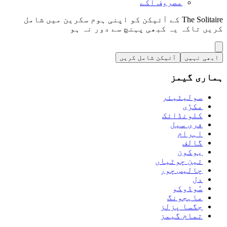
مصروف اکّے
The Solitaire کے آئیکن کو اپنی ہوم سکرین میں شامل
کریں تاکہ یہ کبھی پہنچ سے دور نہ ہو
ابھی نہیں
آئیکن شامل کریں
ہماری گیمز
سولیٹیئر
مکڑی
کلونڈائک
فری سیل
اہرام
گالف
يوكون
تین چوٹیاں
چالیس چور
دل
سُوڈوکو
ماہجونگ
جگسا پزلز
تمام گیمز