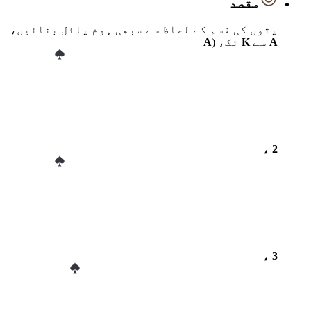
مقصد
پتوں کی قسم کے لحاظ سے سبھی ہوم پائل بنائیں،
A
سے
K
تک، (
A
، 2
، 3