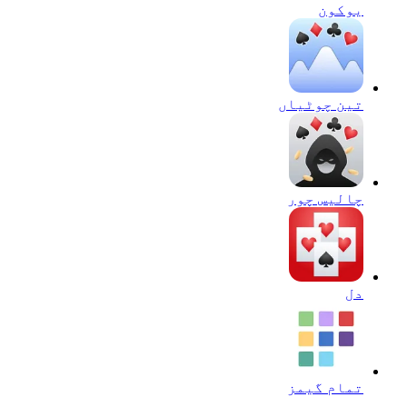
يوكون
تین چوٹیاں
چالیس چور
دل
تمام گیمز