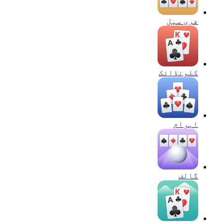
فری سیل
کلونڈائک
اہرام
گالف