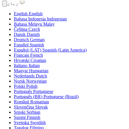
زبان
English
English
Bahasa Indonesia
Indonesian
Bahasa Melayu
Malay
Čeština
Czech
Dansk
Danish
Deutsch
German
Español
Spanish
Español (LAT)
Spanish (Latin America)
Français
French
Hrvatski
Croatian
Italiano
Italian
Magyar
Hungarian
Nederlands
Dutch
Norsk
Norwegian
Polski
Polish
Português
Portuguese
Português (BR)
Portuguese (Brazil)
Română
Romanian
Slovenčina
Slovak
Srpski
Serbian
Suomi
Finnish
Svenska
Swedish
Tagalog
Filipino