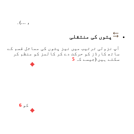
، …)۔
پتوں کی منتقلی
آپ نزولی ترتیب میں نیز پتوں کی مماثل قسم کے
ساتھ کارڈز کو حرکت دے کر کالمز کو منظم کر
سکتے ہیں (جیسے کہ
5
کو
6