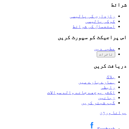
شرائط
رازداری کی پالیسی
کوکی پالیسی
استعمال کی شرائط
اس پراجیکٹ کو سپورٹ کریں
عطیہ دیں
تاثرات
دریافت کریں
بلاگ
ہمارے بارے میں
رابطہ
اکثر پوچھے جانے والے سوالات
زبانیں
گیم شیئر کریں
پرانا ورژن