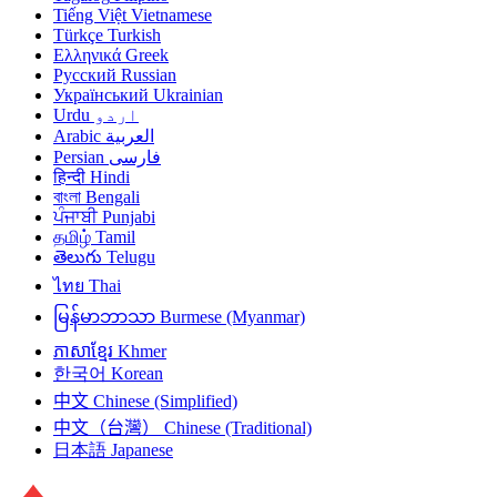
Tiếng Việt
Vietnamese
Türkçe
Turkish
Ελληνικά
Greek
Русский
Russian
Український
Ukrainian
اردو
Urdu
العربية
Arabic
فارسی
Persian
हिन्दी
Hindi
বাংলা
Bengali
ਪੰਜਾਬੀ
Punjabi
தமிழ்
Tamil
తెలుగు
Telugu
ไทย
Thai
မြန်မာဘာသာ
Burmese (Myanmar)
ភាសាខ្មែរ
Khmer
한국어
Korean
中文
Chinese (Simplified)
中文（台灣）
Chinese (Traditional)
日本語
Japanese