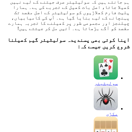
ہم جانتے ہیں کہ سولیٹیئر صرف جیتنے کے لیے نہیں
کھیلا جاتا، اصل بات کھیل کے تجربے کی ہے۔ ہمارا
پلیٹ فارم کھلاڑیوں کو سولیٹیئر کے اصل مقصد تک
پہنچانے کے لیے بنایا گیا ہے۔ آپ کی کامیابیاں،
چیلنجز اور مجموعی طور پر کھیلنے کا تجربہ ہمارے
مقصد کو آگے بڑھاتا ہے۔ آئیں مل کر جیتتے ہیں!
اپنا کوئی بھی پسندیدہ سولیٹیئر گیم کھیلنا
شروع کریں جیسے کہ:
سولیٹیئر
مکڑی