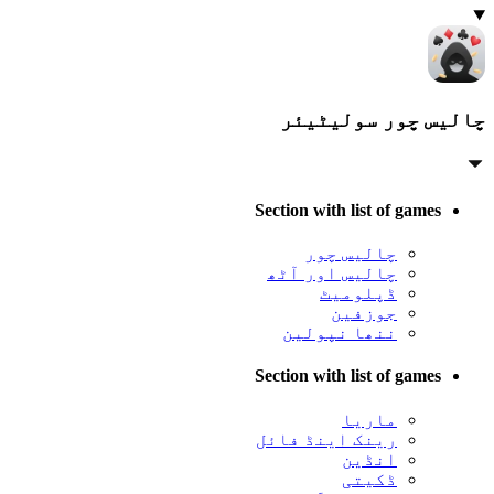
چالیس چور سولیٹیئر
Section with list of games
چالیس چور
چالیس اور آٹھ
ڈپلومیٹ
جوزفین
ننھا نپولین
Section with list of games
ماریا
رینک اینڈ فائل
انڈین
ڈکیتی