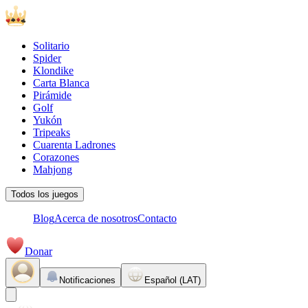
Solitario
Spider
Klondike
Carta Blanca
Pirámide
Golf
Yukón
Tripeaks
Cuarenta Ladrones
Corazones
Mahjong
Todos los juegos
Blog
Acerca de nosotros
Contacto
Donar
Notificaciones
Español (LAT)