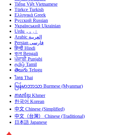
Tiếng Việt
Vietnamese
Türkçe
Turkish
Ελληνικά
Greek
Русский
Russian
Український
Ukrainian
Urdu
اردو
Arabic
العربية
Persian
فارسی
हिन्दी
Hindi
বাংলা
Bengali
ਪੰਜਾਬੀ
Punjabi
தமிழ்
Tamil
తెలుగు
Telugu
ไทย
Thai
မြန်မာဘာသာ
Burmese (Myanmar)
ភាសាខ្មែរ
Khmer
한국어
Korean
中文
Chinese (Simplified)
中文（台灣）
Chinese (Traditional)
日本語
Japanese