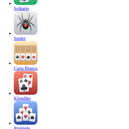
Solitario
Spider
Carta Blanca
Klondike
Pirámide