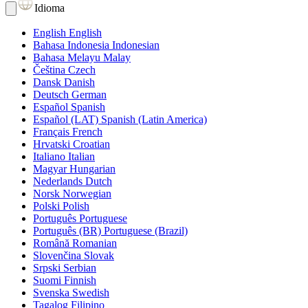
Idioma
English
English
Bahasa Indonesia
Indonesian
Bahasa Melayu
Malay
Čeština
Czech
Dansk
Danish
Deutsch
German
Español
Spanish
Español (LAT)
Spanish (Latin America)
Français
French
Hrvatski
Croatian
Italiano
Italian
Magyar
Hungarian
Nederlands
Dutch
Norsk
Norwegian
Polski
Polish
Português
Portuguese
Português (BR)
Portuguese (Brazil)
Română
Romanian
Slovenčina
Slovak
Srpski
Serbian
Suomi
Finnish
Svenska
Swedish
Tagalog
Filipino