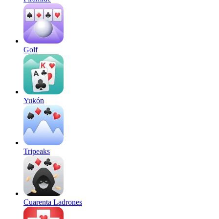
Golf
Yukón
Tripeaks
Cuarenta Ladrones