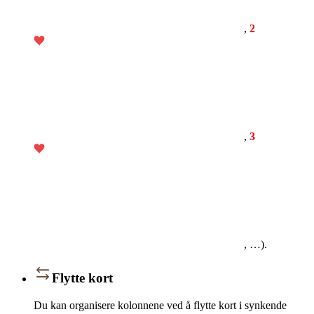
,
2
,
3
, …).
Flytte kort
Du kan organisere kolonnene ved å flytte kort i synkende