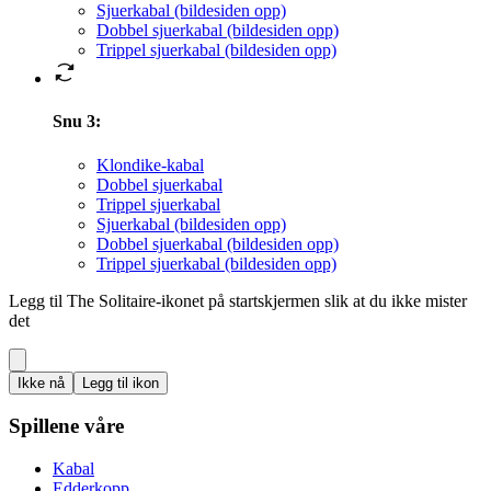
Sjuerkabal (bildesiden opp)
Dobbel sjuerkabal (bildesiden opp)
Trippel sjuerkabal (bildesiden opp)
Snu 3
:
Klondike-kabal
Dobbel sjuerkabal
Trippel sjuerkabal
Sjuerkabal (bildesiden opp)
Dobbel sjuerkabal (bildesiden opp)
Trippel sjuerkabal (bildesiden opp)
Legg til The Solitaire-ikonet på startskjermen slik at du ikke mister
det
Ikke nå
Legg til ikon
Spillene våre
Kabal
Edderkopp