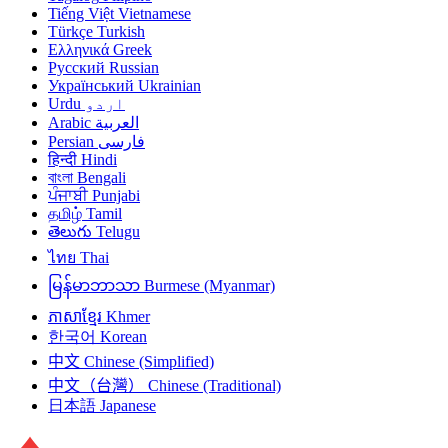
Tiếng Việt
Vietnamese
Türkçe
Turkish
Ελληνικά
Greek
Русский
Russian
Український
Ukrainian
Urdu
اردو
Arabic
العربية
Persian
فارسی
हिन्दी
Hindi
বাংলা
Bengali
ਪੰਜਾਬੀ
Punjabi
தமிழ்
Tamil
తెలుగు
Telugu
ไทย
Thai
မြန်မာဘာသာ
Burmese (Myanmar)
ភាសាខ្មែរ
Khmer
한국어
Korean
中文
Chinese (Simplified)
中文（台灣）
Chinese (Traditional)
日本語
Japanese