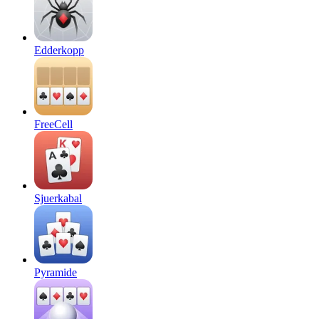
Edderkopp
FreeCell
Sjuerkabal
Pyramide