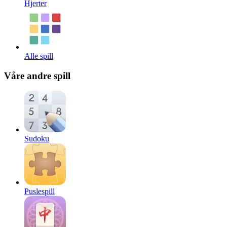
Hjerter
Alle spill
Våre andre spill
Sudoku
Puslespill