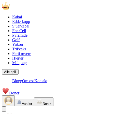
Kabal
Edderkopp
Sjuerkabal
FreeCell
Pyramide
Golf
Yukon
TriPeaks
Førti røvere
Hjerter
Mahjong
Alle spill
Blogg
Om oss
Kontakt
Doner
Varsler
Norsk