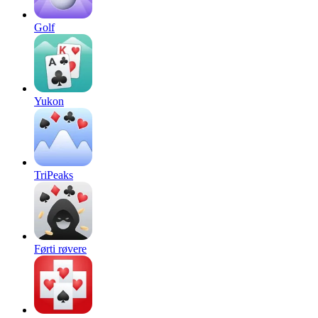
Golf
Yukon
TriPeaks
Førti røvere