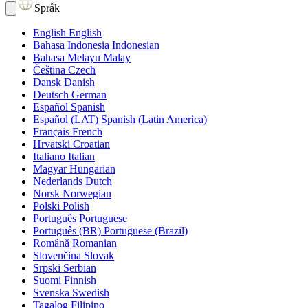
Språk
English
English
Bahasa Indonesia
Indonesian
Bahasa Melayu
Malay
Čeština
Czech
Dansk
Danish
Deutsch
German
Español
Spanish
Español (LAT)
Spanish (Latin America)
Français
French
Hrvatski
Croatian
Italiano
Italian
Magyar
Hungarian
Nederlands
Dutch
Norsk
Norwegian
Polski
Polish
Português
Portuguese
Português (BR)
Portuguese (Brazil)
Română
Romanian
Slovenčina
Slovak
Srpski
Serbian
Suomi
Finnish
Svenska
Swedish
Tagalog
Filipino