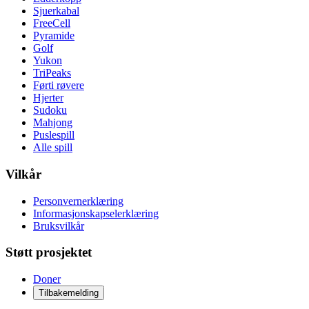
Sjuerkabal
FreeCell
Pyramide
Golf
Yukon
TriPeaks
Førti røvere
Hjerter
Sudoku
Mahjong
Puslespill
Alle spill
Vilkår
Personvernerklæring
Informasjonskapselerklæring
Bruksvilkår
Støtt prosjektet
Doner
Tilbakemelding