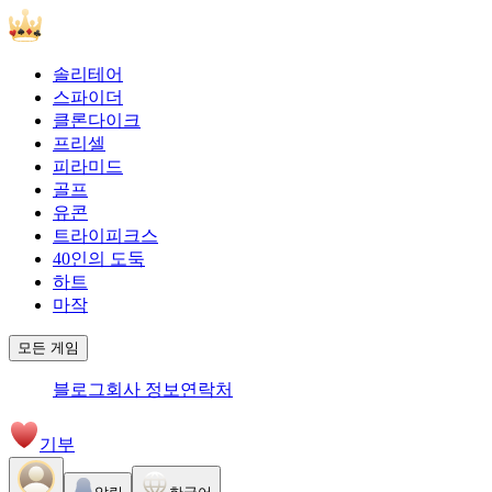
솔리테어
스파이더
클론다이크
프리셀
피라미드
골프
유콘
트라이피크스
40인의 도둑
하트
마작
모든 게임
블로그
회사 정보
연락처
기부