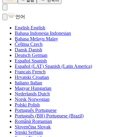
알림
한국어
언어
English
English
Bahasa Indonesia
Indonesian
Bahasa Melayu
Malay
Čeština
Czech
Dansk
Danish
Deutsch
German
Español
Spanish
Español (LAT)
Spanish (Latin America)
Français
French
Hrvatski
Croatian
Italiano
Italian
Magyar
Hungarian
Nederlands
Dutch
Norsk
Norwegian
Polski
Polish
Português
Portuguese
Português (BR)
Portuguese (Brazil)
Română
Romanian
Slovenčina
Slovak
Srpski
Serbian