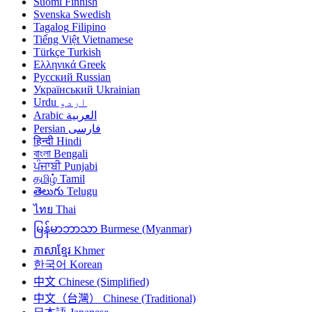
Suomi
Finnish
Svenska
Swedish
Tagalog
Filipino
Tiếng Việt
Vietnamese
Türkçe
Turkish
Ελληνικά
Greek
Русский
Russian
Український
Ukrainian
Urdu
اردو
Arabic
العربية
Persian
فارسی
हिन्दी
Hindi
বাংলা
Bengali
ਪੰਜਾਬੀ
Punjabi
தமிழ்
Tamil
తెలుగు
Telugu
ไทย
Thai
မြန်မာဘာသာ
Burmese (Myanmar)
ភាសាខ្មែរ
Khmer
한국어
Korean
中文
Chinese (Simplified)
中文（台灣）
Chinese (Traditional)