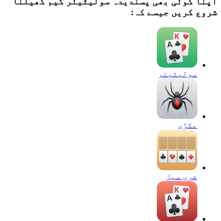
اپنا کوئی بھی پسندیدہ سولیٹیئر گیم کھیلنا
شروع کریں جیسے کہ:
سولیٹیئر
مکڑی
فری سیل