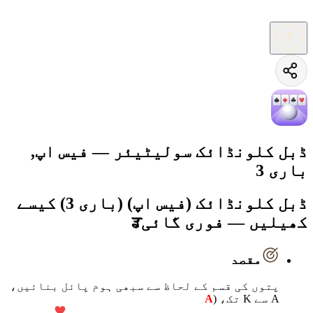
ڈبل کلونڈائک سولیٹیئر — فیس اپ,
باری 3
ڈبل کلونڈائک (فیس اپ) (باری 3) کیسے
کھیلیں — فوری گائیਡ
مقصد
پتوں کی قسم کے لحاظ سے سبھی ہوم پائل بنائیں،
A سے K تک، (
A