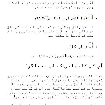
اگر پتے ایک سلسلے میں رکھے ہوں تو آپ ان کے
پورے گروپ کو حرکت دے سکتے ہیں۔
ڈرا گڈی اور ڈسکار্ড گڈی
فالتو پائل پر 3 پتے رکھنے کیلئے اسٹاک پائل
پر کلک کریں۔ فالتو پائل کے سب سے اوپر والے
پتے کو کھیلا جا سکتا ہے۔
خالی کالم
نیا کالم صرف
K
شروع کر سکتا ہے۔
آپ کی کامیابی کے لیے دعاگو!
ہم جانتے ہیں کہ سولیٹیئر صرف جیتنے کے لیے نہیں
کھیلا جاتا، اصل بات کھیل کے تجربے کی ہے۔ ہمارا
پلیٹ فارم کھلاڑیوں کو سولیٹیئر کے اصل مقصد تک
پہنچانے کے لیے بنایا گیا ہے۔ آپ کی کامیابیاں،
چیلنجز اور مجموعی طور پر کھیلنے کا تجربہ ہمارے
مقصد کو آگے بڑھاتا ہے۔ آئیں مل کر جیتتے ہیں!