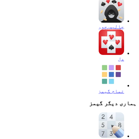
چالیس چور
دل
تمام گیمز
ہماری دیگر گیمز