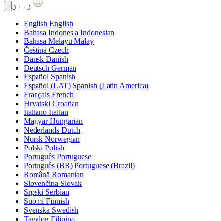
زبان
English
English
Bahasa Indonesia
Indonesian
Bahasa Melayu
Malay
Čeština
Czech
Dansk
Danish
Deutsch
German
Español
Spanish
Español (LAT)
Spanish (Latin America)
Français
French
Hrvatski
Croatian
Italiano
Italian
Magyar
Hungarian
Nederlands
Dutch
Norsk
Norwegian
Polski
Polish
Português
Portuguese
Português (BR)
Portuguese (Brazil)
Română
Romanian
Slovenčina
Slovak
Srpski
Serbian
Suomi
Finnish
Svenska
Swedish
Tagalog
Filipino