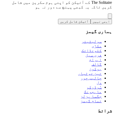
The Solitaire کے آئیکن کو اپنی ہوم سکرین میں شامل
کریں تاکہ یہ کبھی پہنچ سے دور نہ ہو
ابھی نہیں
آئیکن شامل کریں
ہماری گیمز
سولیٹیئر
مکڑی
کلونڈائک
فری سیل
اہرام
گالف
يوكون
تین چوٹیاں
چالیس چور
دل
سُوڈوکو
ماہجونگ
جگسا پزلز
تمام گیمز
شرائط