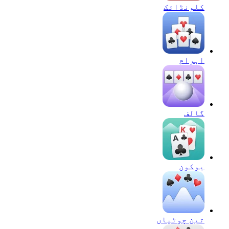
کلونڈائک
اہرام
گالف
يوكون
تین چوٹیاں