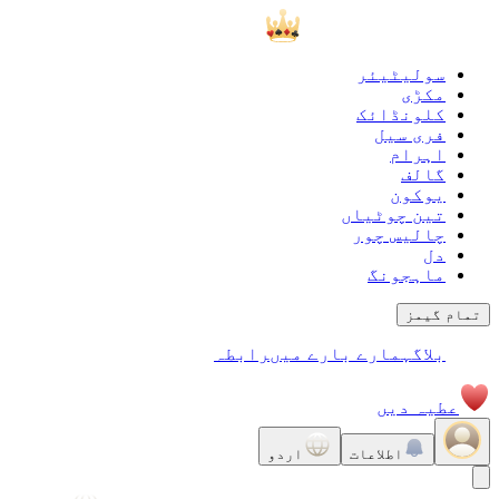
سولیٹیئر
مکڑی
کلونڈائک
فری سیل
اہرام
گالف
يوكون
تین چوٹیاں
چالیس چور
دل
ماہجونگ
تمام گیمز
بلاگ
ہمارے بارے میں
رابطہ
عطیہ دیں
اطلاعات
اردو