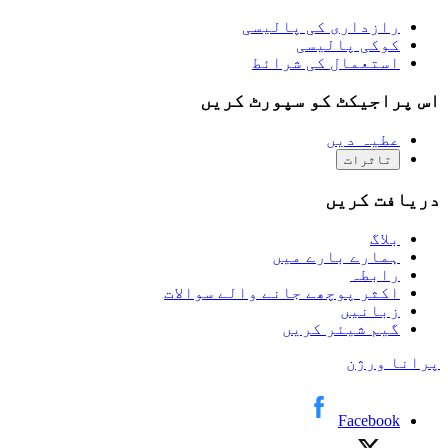
رازداری کی پالیسی
کوکی پالیسی
استعمال کی شرائط
اس پراجیکٹ کو سپورٹ کریں
عطیہ دیں
تاثرات
دریافت کریں
بلاگ
ہمارے بارے میں
رابطہ
اکثر پوچھے جانے والے سوالات
زبانیں
گیم شیئر کریں
پرانا ورژن
Facebook