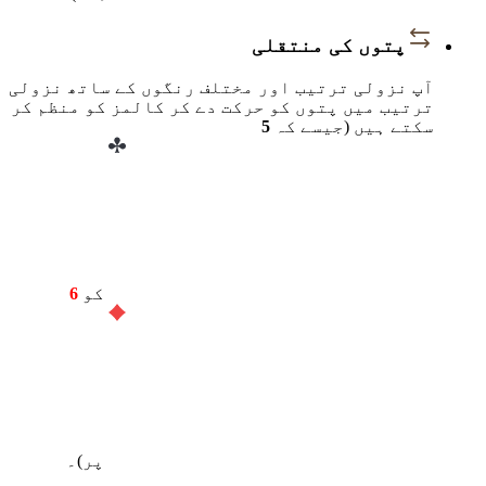
پتوں کی منتقلی
آپ نزولی ترتیب اور مختلف رنگوں کے ساتھ نزولی
ترتیب میں پتوں کو حرکت دے کر کالمز کو منظم کر
سکتے ہیں (جیسے کہ
5
کو
6
پر)۔