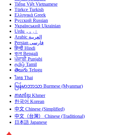
Tiếng Việt
Vietnamese
Türkçe
Turkish
Ελληνικά
Greek
Русский
Russian
Український
Ukrainian
اردو
Urdu
العربية
Arabic
فارسی
Persian
हिन्दी
Hindi
বাংলা
Bengali
ਪੰਜਾਬੀ
Punjabi
தமிழ்
Tamil
తెలుగు
Telugu
ไทย
Thai
မြန်မာဘာသာ
Burmese (Myanmar)
ភាសាខ្មែរ
Khmer
한국어
Korean
中文
Chinese (Simplified)
中文（台灣）
Chinese (Traditional)
日本語
Japanese