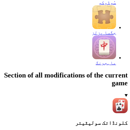
سُوڈوکو
جگسا پزلز
ماہجونگ
Section of all modifications of the current
game
کلونڈائک سولیٹیئر