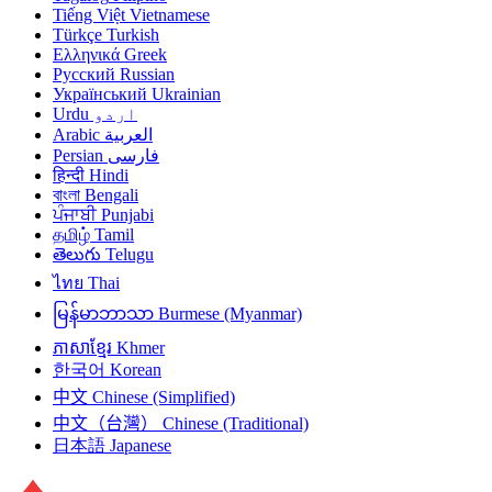
Tiếng Việt
Vietnamese
Türkçe
Turkish
Ελληνικά
Greek
Русский
Russian
Український
Ukrainian
Urdu
اردو
Arabic
العربية
Persian
فارسی
हिन्दी
Hindi
বাংলা
Bengali
ਪੰਜਾਬੀ
Punjabi
தமிழ்
Tamil
తెలుగు
Telugu
ไทย
Thai
မြန်မာဘာသာ
Burmese (Myanmar)
ភាសាខ្មែរ
Khmer
한국어
Korean
中文
Chinese (Simplified)
中文（台灣）
Chinese (Traditional)
日本語
Japanese