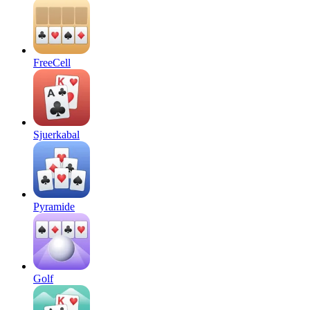
FreeCell
Sjuerkabal
Pyramide
Golf