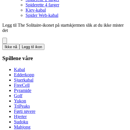
Spiderette 4 farger
Kiev-kabal
Spider Web-kabal
Legg til The Solitaire-ikonet på startskjermen slik at du ikke mister
det
Ikke nå
Legg til ikon
Spillene våre
Kabal
Edderkopp
Sjuerkabal
FreeCell
Pyramide
Golf
Yukon
TriPeaks
Førti røvere
Hjerter
Sudoku
Mahjong