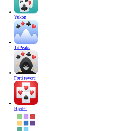
Yukon
TriPeaks
Førti røvere
Hjerter