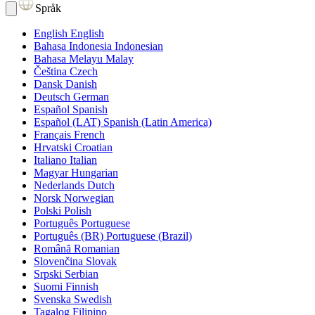
Språk
English
English
Bahasa Indonesia
Indonesian
Bahasa Melayu
Malay
Čeština
Czech
Dansk
Danish
Deutsch
German
Español
Spanish
Español (LAT)
Spanish (Latin America)
Français
French
Hrvatski
Croatian
Italiano
Italian
Magyar
Hungarian
Nederlands
Dutch
Norsk
Norwegian
Polski
Polish
Português
Portuguese
Português (BR)
Portuguese (Brazil)
Română
Romanian
Slovenčina
Slovak
Srpski
Serbian
Suomi
Finnish
Svenska
Swedish
Tagalog
Filipino