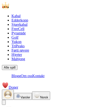
Kabal
Edderkopp
Sjuerkabal
FreeCell
Pyramide
Golf
Yukon
TriPeaks
Førti røvere
Hjerter
Mahjong
Alle spill
Blogg
Om oss
Kontakt
Doner
Varsler
Norsk