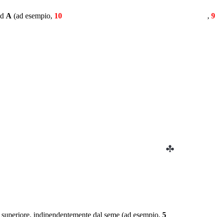
ad
A
(ad esempio,
10
,
9
e superiore, indipendentemente dal seme (ad esempio,
5