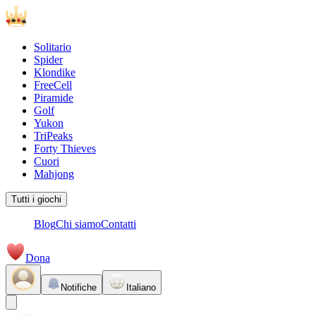
Solitario
Spider
Klondike
FreeCell
Piramide
Golf
Yukon
TriPeaks
Forty Thieves
Cuori
Mahjong
Tutti i giochi
Blog
Chi siamo
Contatti
Dona
Notifiche
Italiano