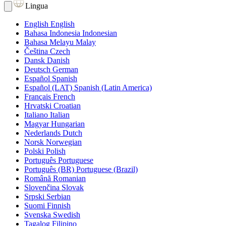
Lingua
English
English
Bahasa Indonesia
Indonesian
Bahasa Melayu
Malay
Čeština
Czech
Dansk
Danish
Deutsch
German
Español
Spanish
Español (LAT)
Spanish (Latin America)
Français
French
Hrvatski
Croatian
Italiano
Italian
Magyar
Hungarian
Nederlands
Dutch
Norsk
Norwegian
Polski
Polish
Português
Portuguese
Português (BR)
Portuguese (Brazil)
Română
Romanian
Slovenčina
Slovak
Srpski
Serbian
Suomi
Finnish
Svenska
Swedish
Tagalog
Filipino