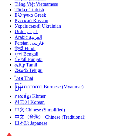
Tiếng Việt
Vietnamese
Türkçe
Turkish
Ελληνικά
Greek
Русский
Russian
Український
Ukrainian
Urdu
اردو
Arabic
العربية
Persian
فارسی
हिन्दी
Hindi
বাংলা
Bengali
ਪੰਜਾਬੀ
Punjabi
தமிழ்
Tamil
తెలుగు
Telugu
ไทย
Thai
မြန်မာဘာသာ
Burmese (Myanmar)
ភាសាខ្មែរ
Khmer
한국어
Korean
中文
Chinese (Simplified)
中文（台灣）
Chinese (Traditional)
日本語
Japanese