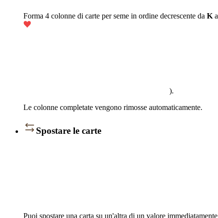
Forma 4 colonne di carte per seme in ordine decrescente da
K
).
Le colonne completate vengono rimosse automaticamente.
Spostare le carte
Puoi spostare una carta su un'altra di un valore immediatament