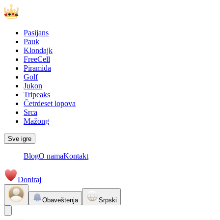
Pasijans
Pauk
Klondajk
FreeCell
Piramida
Golf
Jukon
Tripeaks
Četrdeset lopova
Srca
Mažong
Sve igre
Blog
O nama
Kontakt
Doniraj
Obaveštenja
Srpski