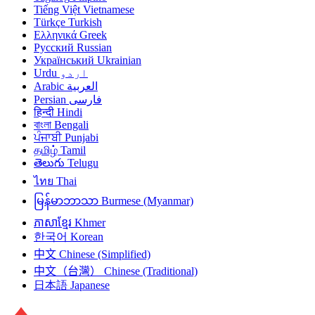
Tiếng Việt
Vietnamese
Türkçe
Turkish
Ελληνικά
Greek
Русский
Russian
Український
Ukrainian
Urdu
اردو
Arabic
العربية
Persian
فارسی
हिन्दी
Hindi
বাংলা
Bengali
ਪੰਜਾਬੀ
Punjabi
தமிழ்
Tamil
తెలుగు
Telugu
ไทย
Thai
မြန်မာဘာသာ
Burmese (Myanmar)
ភាសាខ្មែរ
Khmer
한국어
Korean
中文
Chinese (Simplified)
中文（台灣）
Chinese (Traditional)
日本語
Japanese