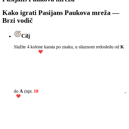
Kako igrati Pasijans Paukova mreža —
Brzi vodič
Cilj
Slažite 4 kolone karata po znaku, u silaznom redosledu od
K
do
A
(npr.
10
,