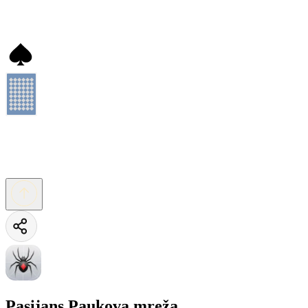
Pasijans Paukova mreža