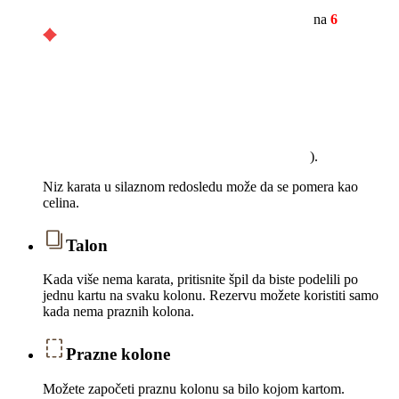
na
6
).
Niz karata u silaznom redosledu može da se pomera kao
celina.
Talon
Kada više nema karata, pritisnite špil da biste podelili po
jednu kartu na svaku kolonu. Rezervu možete koristiti samo
kada nema praznih kolona.
Prazne kolone
Možete započeti praznu kolonu sa bilo kojom kartom.