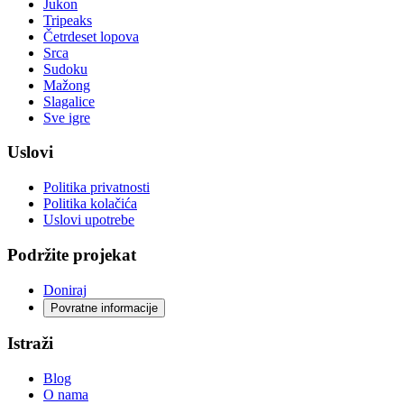
Jukon
Tripeaks
Četrdeset lopova
Srca
Sudoku
Mažong
Slagalice
Sve igre
Uslovi
Politika privatnosti
Politika kolačića
Uslovi upotrebe
Podržite projekat
Doniraj
Povratne informacije
Istraži
Blog
O nama