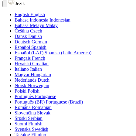
Jezik
English
English
Bahasa Indonesia
Indonesian
Bahasa Melayu
Malay
Čeština
Czech
Dansk
Danish
Deutsch
German
Español
Spanish
Español (LAT)
Spanish (Latin America)
Français
French
Hrvatski
Croatian
Italiano
Italian
Magyar
Hungarian
Nederlands
Dutch
Norsk
Norwegian
Polski
Polish
Português
Portuguese
Português (BR)
Portuguese (Brazil)
Română
Romanian
Slovenčina
Slovak
Srpski
Serbian
Suomi
Finnish
Svenska
Swedish
Tagalog
Filipino