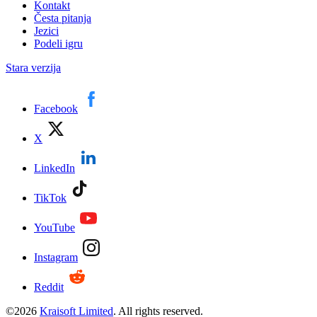
Kontakt
Česta pitanja
Jezici
Podeli igru
Stara verzija
Facebook
X
LinkedIn
TikTok
YouTube
Instagram
Reddit
©
2026
Kraisoft Limited
. All rights reserved.