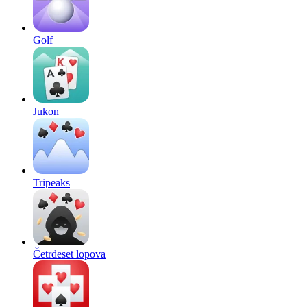
Golf
Jukon
Tripeaks
Četrdeset lopova