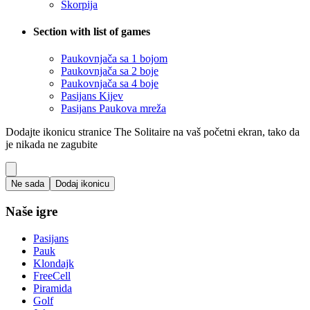
Škorpija
Section with list of games
Paukovnjača sa 1 bojom
Paukovnjača sa 2 boje
Paukovnjača sa 4 boje
Pasijans Kijev
Pasijans Paukova mreža
Dodajte ikonicu stranice The Solitaire na vaš početni ekran, tako da
je nikada ne zagubite
Ne sada
Dodaj ikonicu
Naše igre
Pasijans
Pauk
Klondajk
FreeCell
Piramida
Golf