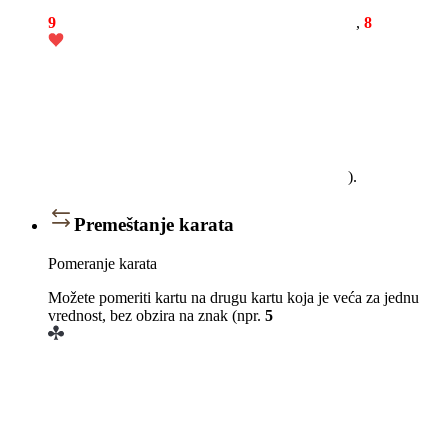
9
,
8
).
Premeštanje karata
Pomeranje karata
Možete pomeriti kartu na drugu kartu koja je veća za jednu
vrednost, bez obzira na znak (npr.
5