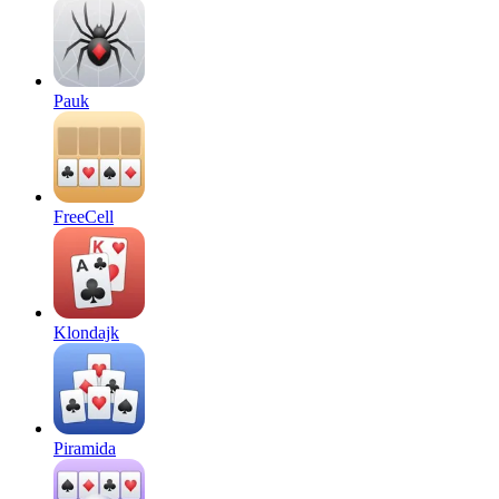
Pauk
FreeCell
Klondajk
Piramida