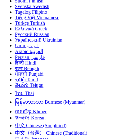
Suomi
Finnish
Svenska
Swedish
Tagalog
Filipino
Tiếng Việt
Vietnamese
Türkçe
Turkish
Ελληνικά
Greek
Русский
Russian
Український
Ukrainian
Urdu
اردو
Arabic
العربية
Persian
فارسی
हिन्दी
Hindi
বাংলা
Bengali
ਪੰਜਾਬੀ
Punjabi
தமிழ்
Tamil
తెలుగు
Telugu
ไทย
Thai
မြန်မာဘာသာ
Burmese (Myanmar)
ភាសាខ្មែរ
Khmer
한국어
Korean
中文
Chinese (Simplified)
中文（台灣）
Chinese (Traditional)