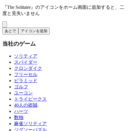
『The Solitaire』のアイコンをホーム画面に追加すると、二
度と見失いません
あとで
アイコンを追加
当社のゲーム
ソリティア
スパイダー
クロンダイク
フリーセル
ピラミッド
ゴルフ
ユーコン
トライピークス
40人の盗賊
ハーツ
数独
麻雀ソリティア
ジグソーパズル