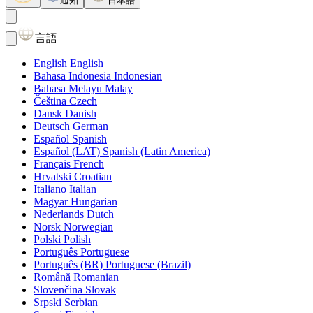
通知
日本語
言語
English
English
Bahasa Indonesia
Indonesian
Bahasa Melayu
Malay
Čeština
Czech
Dansk
Danish
Deutsch
German
Español
Spanish
Español (LAT)
Spanish (Latin America)
Français
French
Hrvatski
Croatian
Italiano
Italian
Magyar
Hungarian
Nederlands
Dutch
Norsk
Norwegian
Polski
Polish
Português
Portuguese
Português (BR)
Portuguese (Brazil)
Română
Romanian
Slovenčina
Slovak
Srpski
Serbian