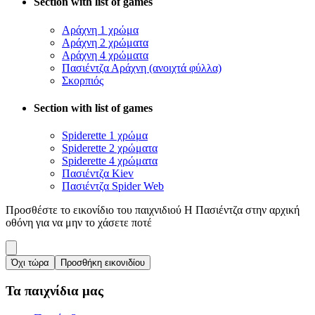
Section with list of games
Αράχνη 1 χρώμα
Αράχνη 2 χρώματα
Αράχνη 4 χρώματα
Πασιέντζα Αράχνη (ανοιχτά φύλλα)
Σκορπιός
Section with list of games
Spiderette 1 χρώμα
Spiderette 2 χρώματα
Spiderette 4 χρώματα
Πασιέντζα Kiev
Πασιέντζα Spider Web
Προσθέστε το εικονίδιο του παιχνιδιού Η Πασιέντζα στην αρχική
οθόνη για να μην το χάσετε ποτέ
Όχι τώρα
Προσθήκη εικονιδίου
Τα παιχνίδια μας