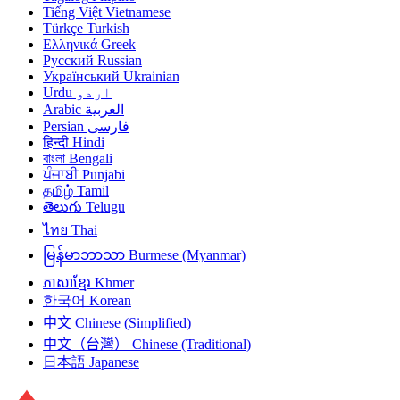
Tiếng Việt
Vietnamese
Türkçe
Turkish
Ελληνικά
Greek
Русский
Russian
Український
Ukrainian
Urdu
اردو
Arabic
العربية
Persian
فارسی
हिन्दी
Hindi
বাংলা
Bengali
ਪੰਜਾਬੀ
Punjabi
தமிழ்
Tamil
తెలుగు
Telugu
ไทย
Thai
မြန်မာဘာသာ
Burmese (Myanmar)
ភាសាខ្មែរ
Khmer
한국어
Korean
中文
Chinese (Simplified)
中文（台灣）
Chinese (Traditional)
日本語
Japanese