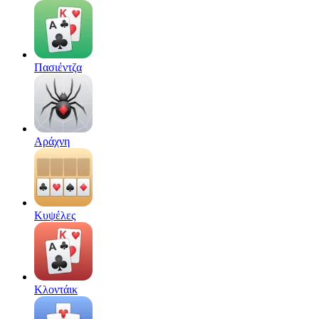
Πασιέντζα
Αράχνη
Κυψέλες
Κλοντάικ