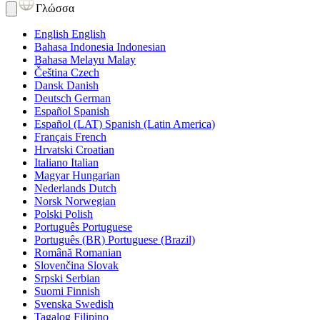
Γλώσσα
English
English
Bahasa Indonesia
Indonesian
Bahasa Melayu
Malay
Čeština
Czech
Dansk
Danish
Deutsch
German
Español
Spanish
Español (LAT)
Spanish (Latin America)
Français
French
Hrvatski
Croatian
Italiano
Italian
Magyar
Hungarian
Nederlands
Dutch
Norsk
Norwegian
Polski
Polish
Português
Portuguese
Português (BR)
Portuguese (Brazil)
Română
Romanian
Slovenčina
Slovak
Srpski
Serbian
Suomi
Finnish
Svenska
Swedish
Tagalog
Filipino