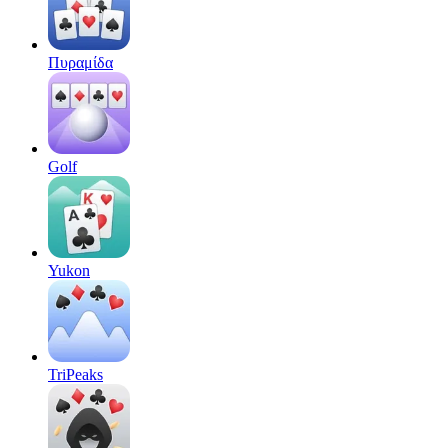
Πυραμίδα
Golf
Yukon
TriPeaks