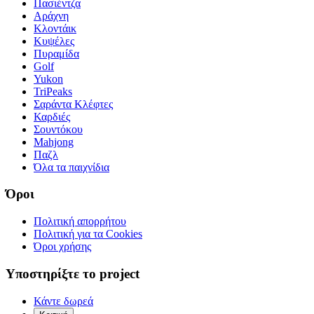
Πασιέντζα
Αράχνη
Κλοντάικ
Κυψέλες
Πυραμίδα
Golf
Yukon
TriPeaks
Σαράντα Κλέφτες
Καρδιές
Σουντόκου
Mahjong
Παζλ
Όλα τα παιχνίδια
Όροι
Πολιτική απορρήτου
Πολιτική για τα Cookies
Όροι χρήσης
Υποστηρίξτε το project
Κάντε δωρεά