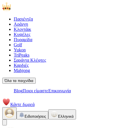
Πασιέντζα
Αράχνη
Κλοντάικ
Κυψέλες
Πυραμίδα
Golf
Yukon
TriPeaks
Σαράντα Κλέφτες
Καρδιές
Mahjong
Όλα τα παιχνίδια
Blog
Ποιοι είμαστε
Επικοινωνία
Κάντε δωρεά
Ειδοποιήσεις
Ελληνικά