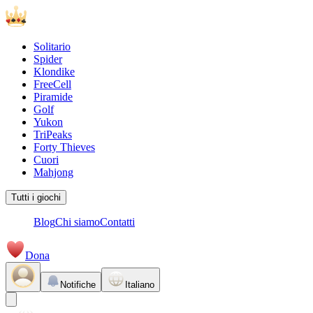
Solitario
Spider
Klondike
FreeCell
Piramide
Golf
Yukon
TriPeaks
Forty Thieves
Cuori
Mahjong
Tutti i giochi
Blog
Chi siamo
Contatti
Dona
Notifiche
Italiano