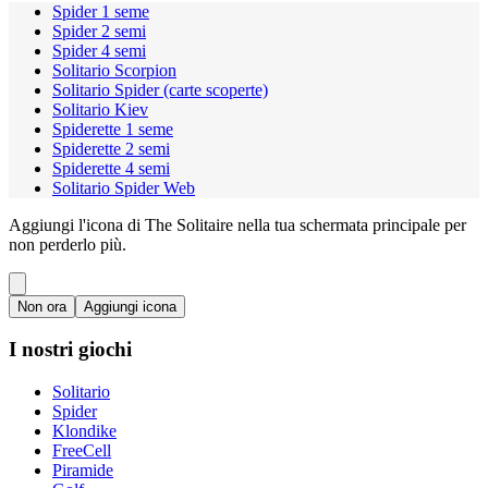
Spider 1 seme
Spider 2 semi
Spider 4 semi
Solitario Scorpion
Solitario Spider (carte scoperte)
Solitario Kiev
Spiderette 1 seme
Spiderette 2 semi
Spiderette 4 semi
Solitario Spider Web
Aggiungi l'icona di The Solitaire nella tua schermata principale per
non perderlo più.
Non ora
Aggiungi icona
I nostri giochi
Solitario
Spider
Klondike
FreeCell
Piramide