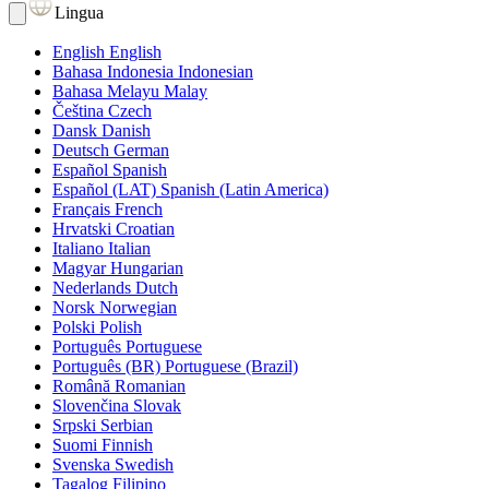
Lingua
English
English
Bahasa Indonesia
Indonesian
Bahasa Melayu
Malay
Čeština
Czech
Dansk
Danish
Deutsch
German
Español
Spanish
Español (LAT)
Spanish (Latin America)
Français
French
Hrvatski
Croatian
Italiano
Italian
Magyar
Hungarian
Nederlands
Dutch
Norsk
Norwegian
Polski
Polish
Português
Portuguese
Português (BR)
Portuguese (Brazil)
Română
Romanian
Slovenčina
Slovak
Srpski
Serbian
Suomi
Finnish
Svenska
Swedish
Tagalog
Filipino