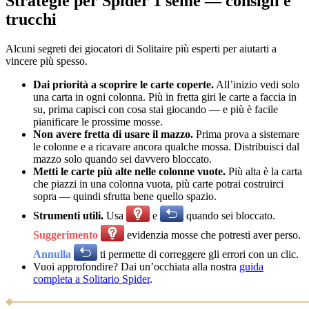
Strategie per Spider 1 seme — consigli e
trucchi
Alcuni segreti dei giocatori di Solitaire più esperti per aiutarti a
vincere più spesso.
Dai priorità a scoprire le carte coperte.
All’inizio vedi solo
una carta in ogni colonna. Più in fretta giri le carte a faccia in
su, prima capisci con cosa stai giocando — e più è facile
pianificare le prossime mosse.
Non avere fretta di usare il mazzo.
Prima prova a sistemare
le colonne e a ricavare ancora qualche mossa. Distribuisci dal
mazzo solo quando sei davvero bloccato.
Metti le carte più alte nelle colonne vuote.
Più alta è la carta
che piazzi in una colonna vuota, più carte potrai costruirci
sopra — quindi sfrutta bene quello spazio.
Strumenti utili.
Usa
e
quando sei bloccato.
Suggerimento
evidenzia mosse che potresti aver perso.
Annulla
ti permette di correggere gli errori con un clic.
Vuoi approfondire? Dai un’occhiata alla nostra
guida
completa a Solitario Spider
.