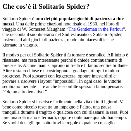
Che cos’è il Solitario Spider?
Solitario Spider è
uno dei più popolari giochi di pazienza a due
mazzi
. Una delle prime citazioni note risale al 1930, nel libro di
viaggio di W. Somerset Maugham “
The Gentleman in the Parlour
”,
che racconta il suo itinerario nel Sud-est asiatico. Solitario Spider,
insieme ad altri giochi di pazienza, rende più piacevoli le sue
giornate in viaggio.
Il motivo per cui Solitario Spider ti fa tornare è semplice. All’inizio è
rilassante, ma resta interessante perché ti chiede continuamente di
fare scelte. Alcune mani si aprono in fretta e ti fanno sentire brillante.
Altre restano chiuse e ti costringono a guadagnarti ogni minimo
progresso. Puoi giocarci con leggerezza, oppure intestardirti e
provare a risolvere i layout “impossibili”. In ogni caso, le vittorie
sembrano meritate — e anche le sconfitte spesso ti fanno pensare:
“Ok, un altro tentativo.”
Solitario Spider si inserisce facilmente nella vita di tutti i giorni. Va
bene come piccolo reset tra un impegno e l’altro, una pausa
tranquilla durante il tragitto o qualcosa con cui rilassarsi la sera. Puoi
fare una sola mano e fermarti, oppure continuare quando hai tempo.
Se vuoi i dettagli, qui sotto trovi le regole e qualche consiglio.