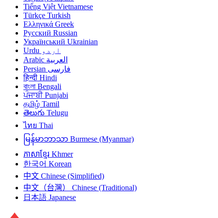
Tiếng Việt
Vietnamese
Türkçe
Turkish
Ελληνικά
Greek
Русский
Russian
Український
Ukrainian
Urdu
اردو
Arabic
العربية
Persian
فارسی
हिन्दी
Hindi
বাংলা
Bengali
ਪੰਜਾਬੀ
Punjabi
தமிழ்
Tamil
తెలుగు
Telugu
ไทย
Thai
မြန်မာဘာသာ
Burmese (Myanmar)
ភាសាខ្មែរ
Khmer
한국어
Korean
中文
Chinese (Simplified)
中文（台灣）
Chinese (Traditional)
日本語
Japanese