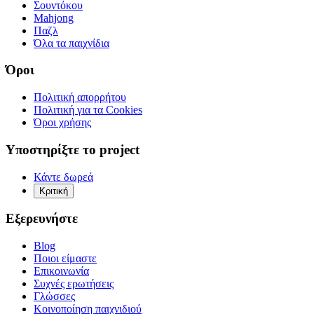
Σουντόκου
Mahjong
Παζλ
Όλα τα παιχνίδια
Όροι
Πολιτική απορρήτου
Πολιτική για τα Cookies
Όροι χρήσης
Υποστηρίξτε το project
Κάντε δωρεά
Κριτική
Εξερευνήστε
Blog
Ποιοι είμαστε
Επικοινωνία
Συχνές ερωτήσεις
Γλώσσες
Κοινοποίηση παιχνιδιού