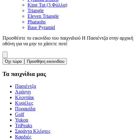
King Tut (3 Φύλλα)
Triangle
Eleven Triangle
Pharaohs
Base Pyramid
Προσθέστε το εικονίδιο του παιχνιδιού Η Πασιέντζα στην αρχική
οθόνη για να μην το χάσετε ποτέ
Όχι τώρα
Προσθήκη εικονιδίου
Τα παιχνίδια μας
Πασιέντζα
Αράχνη
Κλοντάικ
Κυψέλες
Πυραμίδα
Golf
Yukon
TriPeaks
Σαράντα Κλέφτες
Καρδιές