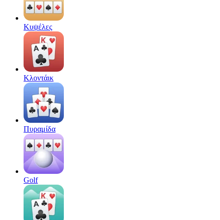
Κυψέλες
Κλοντάικ
Πυραμίδα
Golf