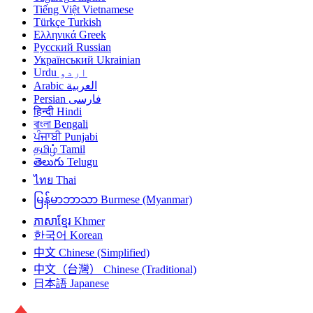
Tiếng Việt
Vietnamese
Türkçe
Turkish
Ελληνικά
Greek
Русский
Russian
Український
Ukrainian
Urdu
اردو
Arabic
العربية
Persian
فارسی
हिन्दी
Hindi
বাংলা
Bengali
ਪੰਜਾਬੀ
Punjabi
தமிழ்
Tamil
తెలుగు
Telugu
ไทย
Thai
မြန်မာဘာသာ
Burmese (Myanmar)
ភាសាខ្មែរ
Khmer
한국어
Korean
中文
Chinese (Simplified)
中文（台灣）
Chinese (Traditional)
日本語
Japanese