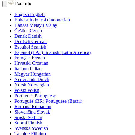
Γλώσσα
English
English
Bahasa Indonesia
Indonesian
Bahasa Melayu
Malay
Čeština
Czech
Dansk
Danish
Deutsch
German
Español
Spanish
Español (LAT)
Spanish (Latin America)
Français
French
Hrvatski
Croatian
Italiano
Italian
Magyar
Hungarian
Nederlands
Dutch
Norsk
Norwegian
Polski
Polish
Português
Portuguese
Português (BR)
Portuguese (Brazil)
Română
Romanian
Slovenčina
Slovak
Srpski
Serbian
Suomi
Finnish
Svenska
Swedish
Tagalog
Filipino