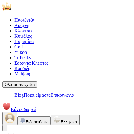
Πασιέντζα
Αράχνη
Κλοντάικ
Κυψέλες
Πυραμίδα
Golf
Yukon
TriPeaks
Σαράντα Κλέφτες
Καρδιές
Mahjong
Όλα τα παιχνίδια
Blog
Ποιοι είμαστε
Επικοινωνία
Κάντε δωρεά
Ειδοποιήσεις
Ελληνικά