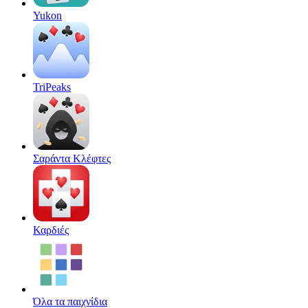
Yukon
TriPeaks
Σαράντα Κλέφτες
Καρδιές
Όλα τα παιχνίδια