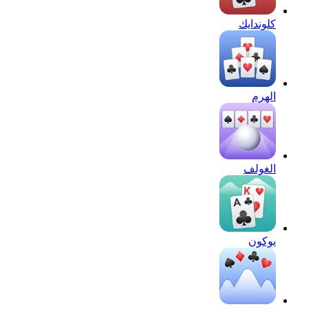
كلوندايك
الهرم
الغولف
يوكون