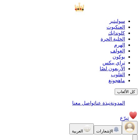
سوليتير
العنكبوت
كلوندايك
الخلية الحرة
الهرم
الغولف
يوكون
تراي بيكس
الأربعون لصًا
القلوب
ماهجونغ
كل الألعاب
المدونة
نبذة عنا
تواصل معنا
تبرّع
الإشعارات
العربية