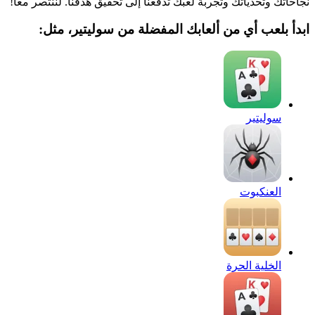
نجاحاتك وتحدياتك وتجربة لعبك تدفعنا إلى تحقيق هدفنا. لننتصر معاً!
ابدأ بلعب أي من ألعابك المفضلة من سوليتير، مثل:
سوليتير
العنكبوت
الخلية الحرة