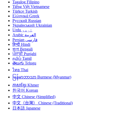
Tagalog
Filipino
Tiếng Việt
Vietnamese
Türkçe
Turkish
Ελληνικά
Greek
Русский
Russian
Український
Ukrainian
اردو
Urdu
العربية
Arabic
فارسی
Persian
हिन्दी
Hindi
বাংলা
Bengali
ਪੰਜਾਬੀ
Punjabi
தமிழ்
Tamil
తెలుగు
Telugu
ไทย
Thai
မြန်မာဘာသာ
Burmese (Myanmar)
ភាសាខ្មែរ
Khmer
한국어
Korean
中文
Chinese (Simplified)
中文（台灣）
Chinese (Traditional)
日本語
Japanese