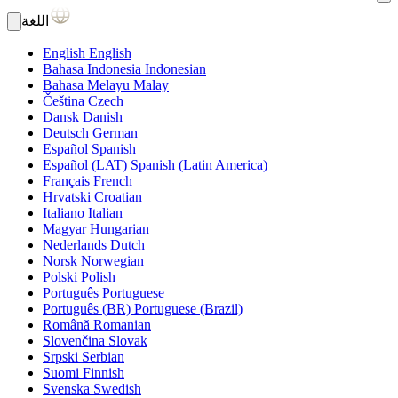
اللغة
English
English
Bahasa Indonesia
Indonesian
Bahasa Melayu
Malay
Čeština
Czech
Dansk
Danish
Deutsch
German
Español
Spanish
Español (LAT)
Spanish (Latin America)
Français
French
Hrvatski
Croatian
Italiano
Italian
Magyar
Hungarian
Nederlands
Dutch
Norsk
Norwegian
Polski
Polish
Português
Portuguese
Português (BR)
Portuguese (Brazil)
Română
Romanian
Slovenčina
Slovak
Srpski
Serbian
Suomi
Finnish
Svenska
Swedish