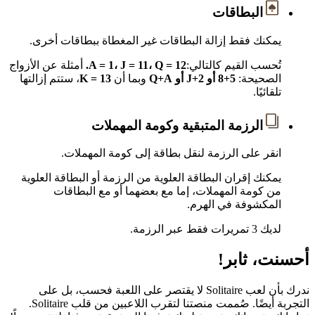
البطاقات
يمكنك فقط إزالة البطاقات غير المغطاة ببطاقات أخرى.
تُحسب القيم كالتالي:
A = 1، J = 11، Q = 12.
أمثلة عن الأزواج
الصحيحة:
5+8 أو J+2 أو Q+A
وبما أن
K = 13
، ستتم إزالتها
تلقائيًا.
الرزمة المتبقية وكومة المهملات
انقر على الرزمة لنقل بطاقة إلى كومة المهملات.
يمكنك إقران البطاقة العلوية من الرزمة أو البطاقة العلوية
من كومة المهملات، إما مع بعضهما أو مع البطاقات
المكشوفة في الهرم.
لديك 3 تمريرات فقط عبر الرزمة.
أحسنت، ثابر!
ندرك بأن لعب Solitaire لا يقتصر على اللعبة فحسب، بل على
التجربة أيضًا. صُممت منصتنا لتقرب اللاعبين من قلب Solitaire.