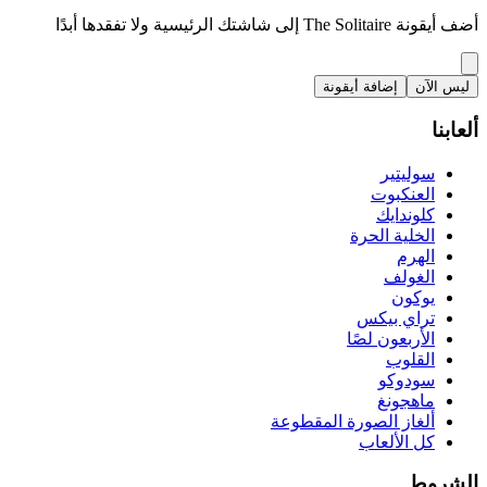
أضف أيقونة The Solitaire إلى شاشتك الرئيسية ولا تفقدها أبدًا
ليس الآن
إضافة أيقونة
ألعابنا
سوليتير
العنكبوت
كلوندايك
الخلية الحرة
الهرم
الغولف
يوكون
تراي بيكس
الأربعون لصًا
القلوب
سودوكو
ماهجونغ
ألغاز الصورة المقطوعة
كل الألعاب
الشروط