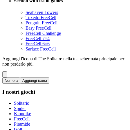
Section with list of games
Seahaven Towers
Tuxedo FreeCell
Penguin FreeCell
Easy FreeCell
FreeCell Challenge
FreeCell 7×4
FreeCell 6×6
Sarlacc FreeCell
Aggiungi l'icona di The Solitaire nella tua schermata principale per
non perderlo più.
Non ora
Aggiungi icona
I nostri giochi
Solitario
Spider
Klondike
FreeCell
Piramide
Golf