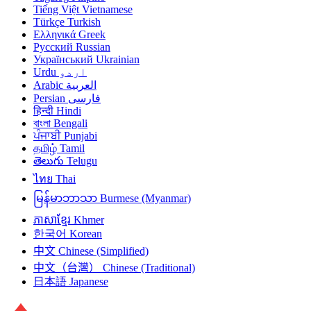
Tiếng Việt
Vietnamese
Türkçe
Turkish
Ελληνικά
Greek
Русский
Russian
Український
Ukrainian
Urdu
اردو
Arabic
العربية
Persian
فارسی
हिन्दी
Hindi
বাংলা
Bengali
ਪੰਜਾਬੀ
Punjabi
தமிழ்
Tamil
తెలుగు
Telugu
ไทย
Thai
မြန်မာဘာသာ
Burmese (Myanmar)
ភាសាខ្មែរ
Khmer
한국어
Korean
中文
Chinese (Simplified)
中文（台灣）
Chinese (Traditional)
日本語
Japanese