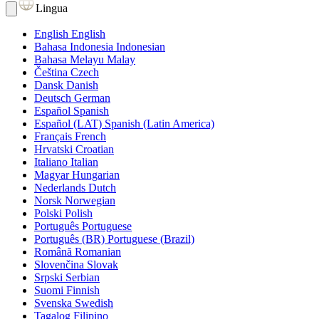
Lingua
English
English
Bahasa Indonesia
Indonesian
Bahasa Melayu
Malay
Čeština
Czech
Dansk
Danish
Deutsch
German
Español
Spanish
Español (LAT)
Spanish (Latin America)
Français
French
Hrvatski
Croatian
Italiano
Italian
Magyar
Hungarian
Nederlands
Dutch
Norsk
Norwegian
Polski
Polish
Português
Portuguese
Português (BR)
Portuguese (Brazil)
Română
Romanian
Slovenčina
Slovak
Srpski
Serbian
Suomi
Finnish
Svenska
Swedish
Tagalog
Filipino