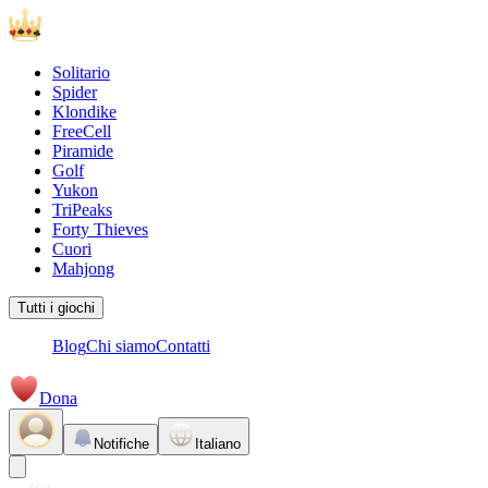
Solitario
Spider
Klondike
FreeCell
Piramide
Golf
Yukon
TriPeaks
Forty Thieves
Cuori
Mahjong
Tutti i giochi
Blog
Chi siamo
Contatti
Dona
Notifiche
Italiano