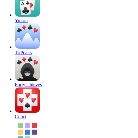
Yukon
TriPeaks
Forty Thieves
Cuori