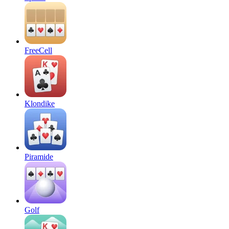
FreeCell
Klondike
Piramide
Golf