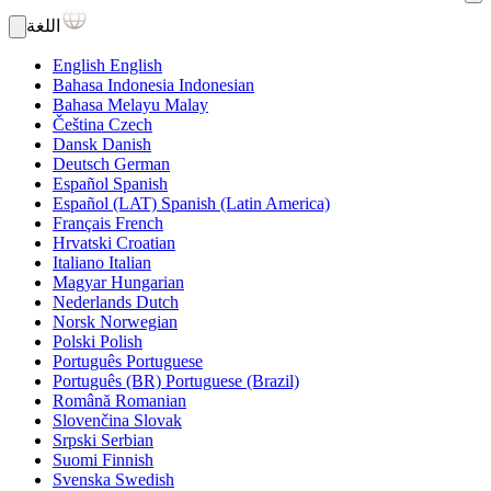
اللغة
English
English
Bahasa Indonesia
Indonesian
Bahasa Melayu
Malay
Čeština
Czech
Dansk
Danish
Deutsch
German
Español
Spanish
Español (LAT)
Spanish (Latin America)
Français
French
Hrvatski
Croatian
Italiano
Italian
Magyar
Hungarian
Nederlands
Dutch
Norsk
Norwegian
Polski
Polish
Português
Portuguese
Português (BR)
Portuguese (Brazil)
Română
Romanian
Slovenčina
Slovak
Srpski
Serbian
Suomi
Finnish
Svenska
Swedish