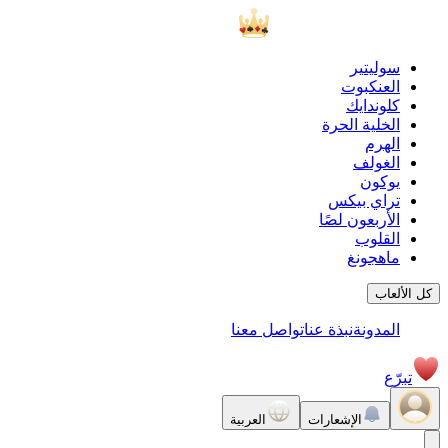
سوليتير
العنكبوت
كلوندايك
الخلية الحرة
الهرم
الغولف
يوكون
تراي بيكس
الأربعون لصًا
القلوب
ماهجونغ
كل الألعاب
المدونة
نبذة عنا
تواصل معنا
تبرّع
الإشعارات
العربية