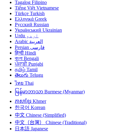
Tagalog
Filipino
Tiếng Việt
Vietnamese
Türkçe
Turkish
Ελληνικά
Greek
Русский
Russian
Український
Ukrainian
اردو
Urdu
العربية
Arabic
فارسی
Persian
हिन्दी
Hindi
বাংলা
Bengali
ਪੰਜਾਬੀ
Punjabi
தமிழ்
Tamil
తెలుగు
Telugu
ไทย
Thai
မြန်မာဘာသာ
Burmese (Myanmar)
ភាសាខ្មែរ
Khmer
한국어
Korean
中文
Chinese (Simplified)
中文（台灣）
Chinese (Traditional)
日本語
Japanese