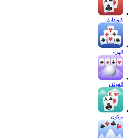
كلوندايك
الهرم
الغولف
يوكون