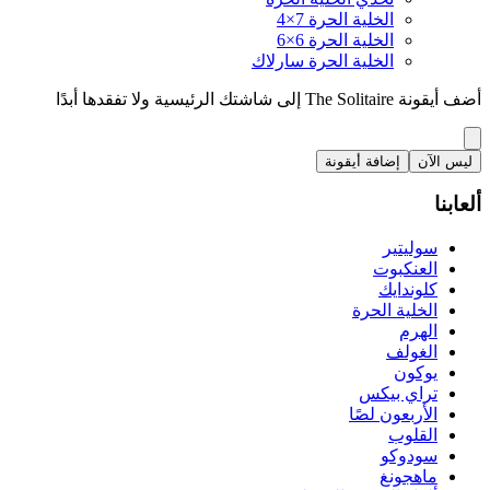
الخلية الحرة 7×4
الخلية الحرة 6×6
الخلية الحرة سارلاك
أضف أيقونة The Solitaire إلى شاشتك الرئيسية ولا تفقدها أبدًا
ليس الآن
إضافة أيقونة
ألعابنا
سوليتير
العنكبوت
كلوندايك
الخلية الحرة
الهرم
الغولف
يوكون
تراي بيكس
الأربعون لصًا
القلوب
سودوكو
ماهجونغ