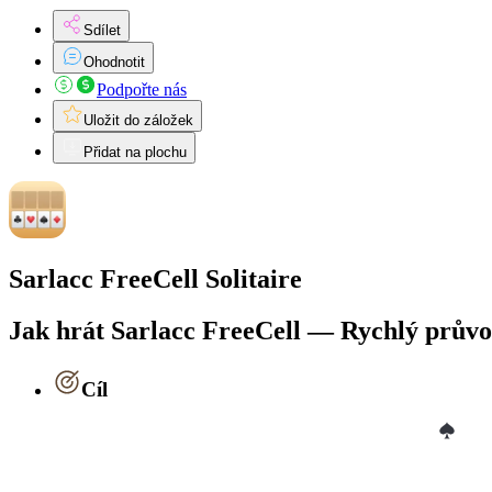
Sdílet
Ohodnotit
Podpořte nás
Uložit do záložek
Přidat na plochu
Sarlacc FreeCell Solitaire
Jak hrát Sarlacc FreeCell — Rychlý prův
Cíl