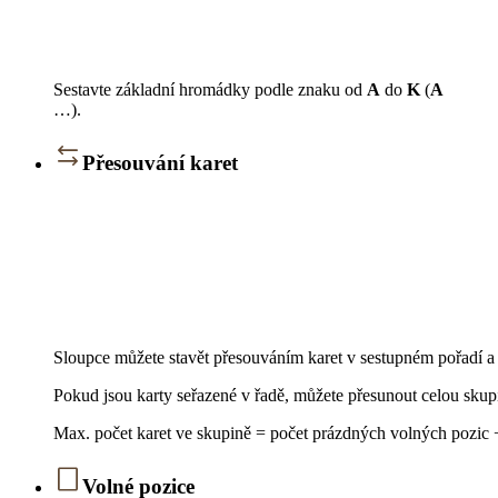
Sestavte základní hromádky podle znaku od
A
do
K
(
A
…).
Přesouvání karet
Sloupce můžete stavět přesouváním karet v sestupném pořadí a s
Pokud jsou karty seřazené v řadě, můžete přesunout celou skup
Max. počet karet ve skupině = počet prázdných volných pozic +
Volné pozice