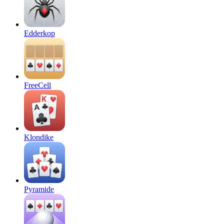
Edderkop
FreeCell
Klondike
Pyramide