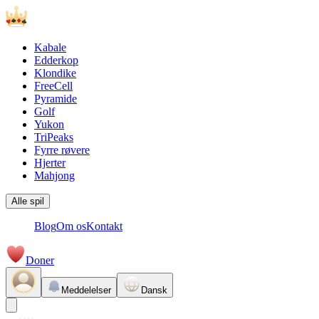
Kabale
Edderkop
Klondike
FreeCell
Pyramide
Golf
Yukon
TriPeaks
Fyrre røvere
Hjerter
Mahjong
Alle spil
Blog
Om os
Kontakt
Doner
Meddelelser
Dansk