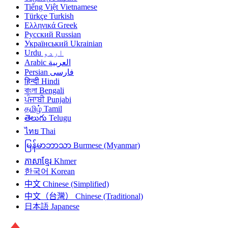
Tiếng Việt
Vietnamese
Türkçe
Turkish
Ελληνικά
Greek
Русский
Russian
Український
Ukrainian
Urdu
اردو
Arabic
العربية
Persian
فارسی
हिन्दी
Hindi
বাংলা
Bengali
ਪੰਜਾਬੀ
Punjabi
தமிழ்
Tamil
తెలుగు
Telugu
ไทย
Thai
မြန်မာဘာသာ
Burmese (Myanmar)
ភាសាខ្មែរ
Khmer
한국어
Korean
中文
Chinese (Simplified)
中文（台灣）
Chinese (Traditional)
日本語
Japanese