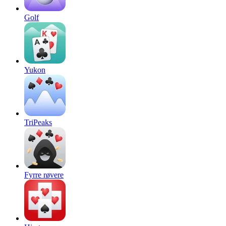
Golf
Yukon
TriPeaks
Fyrre røvere