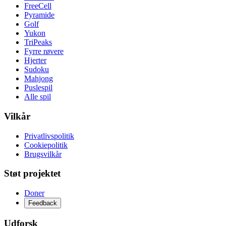
FreeCell
Pyramide
Golf
Yukon
TriPeaks
Fyrre røvere
Hjerter
Sudoku
Mahjong
Puslespil
Alle spil
Vilkår
Privatlivspolitik
Cookiepolitik
Brugsvilkår
Støt projektet
Doner
Feedback
Udforsk