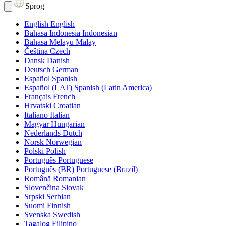
Sprog
English
English
Bahasa Indonesia
Indonesian
Bahasa Melayu
Malay
Čeština
Czech
Dansk
Danish
Deutsch
German
Español
Spanish
Español (LAT)
Spanish (Latin America)
Français
French
Hrvatski
Croatian
Italiano
Italian
Magyar
Hungarian
Nederlands
Dutch
Norsk
Norwegian
Polski
Polish
Português
Portuguese
Português (BR)
Portuguese (Brazil)
Română
Romanian
Slovenčina
Slovak
Srpski
Serbian
Suomi
Finnish
Svenska
Swedish
Tagalog
Filipino