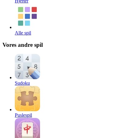
Hjerter
Alle spil
Vores andre spil
Sudoku
Puslespil