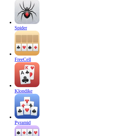
Spider
FreeCell
Klondike
Pyramid