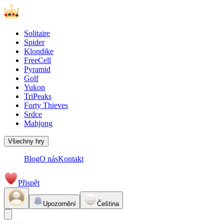
Solitaire
Spider
Klondike
FreeCell
Pyramid
Golf
Yukon
TriPeaks
Forty Thieves
Srdce
Mahjong
Všechny hry
Blog
O nás
Kontakt
Přispět
Upozornění
Čeština