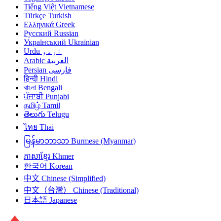
Tiếng Việt
Vietnamese
Türkçe
Turkish
Ελληνικά
Greek
Русский
Russian
Український
Ukrainian
Urdu
اردو
Arabic
العربية
Persian
فارسی
हिन्दी
Hindi
বাংলা
Bengali
ਪੰਜਾਬੀ
Punjabi
தமிழ்
Tamil
తెలుగు
Telugu
ไทย
Thai
မြန်မာဘာသာ
Burmese (Myanmar)
ភាសាខ្មែរ
Khmer
한국어
Korean
中文
Chinese (Simplified)
中文（台灣）
Chinese (Traditional)
日本語
Japanese