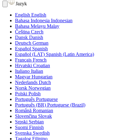
Jazyk
English
English
Bahasa Indonesia
Indonesian
Bahasa Melayu
Malay
Čeština
Czech
Dansk
Danish
Deutsch
German
Español
Spanish
Español (LAT)
Spanish (Latin America)
Français
French
Hrvatski
Croatian
Italiano
Italian
Magyar
Hungarian
Nederlands
Dutch
Norsk
Norwegian
Polski
Polish
Português
Portuguese
Português (BR)
Portuguese (Brazil)
Română
Romanian
Slovenčina
Slovak
Srpski
Serbian
Suomi
Finnish
Svenska
Swedish
Tagalog
Filipino