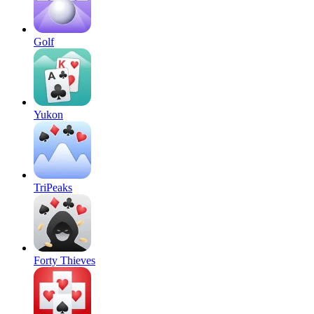
Golf
Yukon
TriPeaks
Forty Thieves