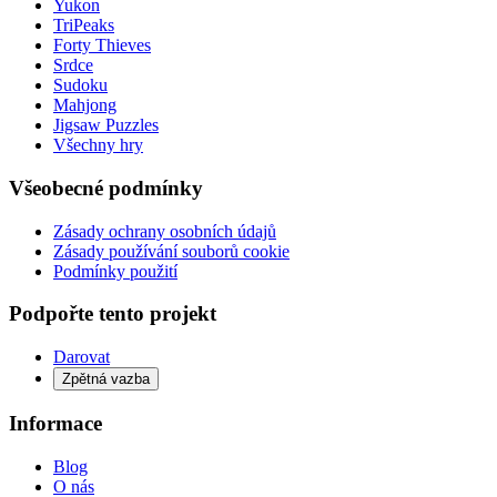
Yukon
TriPeaks
Forty Thieves
Srdce
Sudoku
Mahjong
Jigsaw Puzzles
Všechny hry
Všeobecné podmínky
Zásady ochrany osobních údajů
Zásady používání souborů cookie
Podmínky použití
Podpořte tento projekt
Darovat
Zpětná vazba
Informace
Blog
O nás