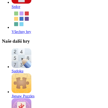
Srdce
Všechny hry
Naše další hry
Sudoku
Jigsaw Puzzles