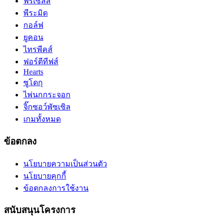
ฟรีเซลล์
พีระมิด
กอล์ฟ
ยูคอน
ไทรพีคส์
ฟอร์ตีทีฟส์
Hearts
ซูโดกุ
ไพ่นกกระจอก
จิ๊กซอว์พัซเซิล
เกมทั้งหมด
ข้อตกลง
นโยบายความเป็นส่วนตัว
นโยบายคุกกี้
ข้อตกลงการใช้งาน
สนับสนุนโครงการ