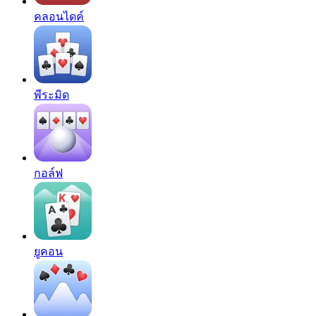
คลอนไดค์
พีระมิด
กอล์ฟ
ยูคอน