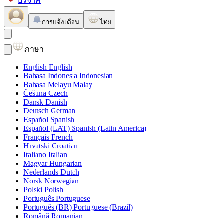
บริจาค
การแจ้งเตือน
ไทย
ภาษา
English
English
Bahasa Indonesia
Indonesian
Bahasa Melayu
Malay
Čeština
Czech
Dansk
Danish
Deutsch
German
Español
Spanish
Español (LAT)
Spanish (Latin America)
Français
French
Hrvatski
Croatian
Italiano
Italian
Magyar
Hungarian
Nederlands
Dutch
Norsk
Norwegian
Polski
Polish
Português
Portuguese
Português (BR)
Portuguese (Brazil)
Română
Romanian