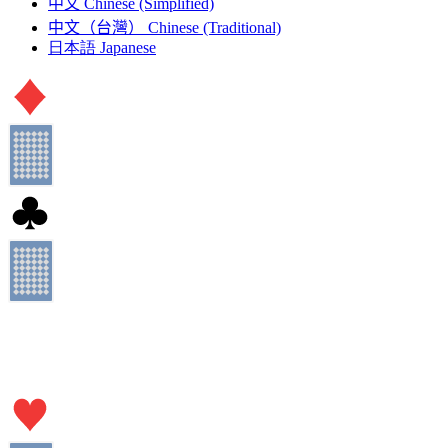
中文
Chinese (Simplified)
中文（台灣）
Chinese (Traditional)
日本語
Japanese