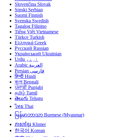
Slovenčina
Slovak
Srpski
Serbian
Suomi
Finnish
Svenska
Swedish
Tagalog
Filipino
Tiếng Việt
Vietnamese
Türkçe
Turkish
Ελληνικά
Greek
Русский
Russian
Український
Ukrainian
Urdu
اردو
Arabic
العربية
Persian
فارسی
हिन्दी
Hindi
বাংলা
Bengali
ਪੰਜਾਬੀ
Punjabi
தமிழ்
Tamil
తెలుగు
Telugu
ไทย
Thai
မြန်မာဘာသာ
Burmese (Myanmar)
ភាសាខ្មែរ
Khmer
한국어
Korean