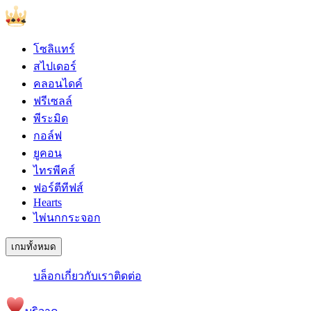
โซลิแทร์
สไปเดอร์
คลอนไดค์
ฟรีเซลล์
พีระมิด
กอล์ฟ
ยูคอน
ไทรพีคส์
ฟอร์ตีทีฟส์
Hearts
ไพ่นกกระจอก
เกมทั้งหมด
บล็อก
เกี่ยวกับเรา
ติดต่อ