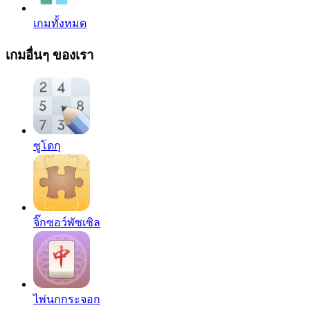
เกมทั้งหมด
เกมอื่นๆ ของเรา
ซูโดกุ
จิ๊กซอว์พัซเซิล
ไพ่นกกระจอก