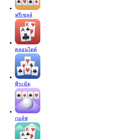
ฟรีเซลล์
คลอนไดค์
พีระมิด
กอล์ฟ