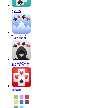
ยูคอน
ไทรพีคส์
ฟอร์ตีทีฟส์
Hearts