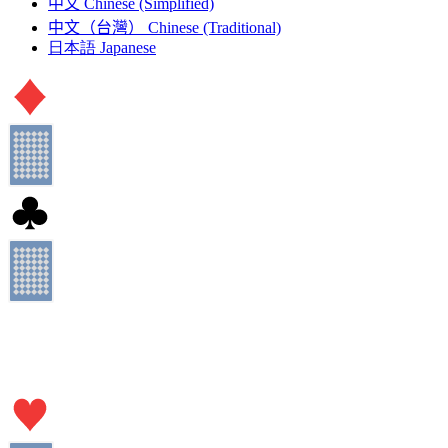
中文
Chinese (Simplified)
中文（台灣）
Chinese (Traditional)
日本語
Japanese