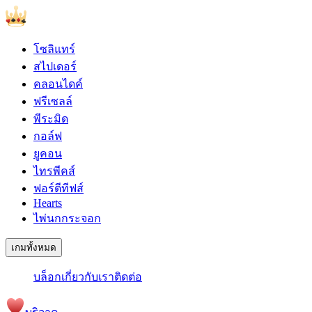
โซลิแทร์
สไปเดอร์
คลอนไดค์
ฟรีเซลล์
พีระมิด
กอล์ฟ
ยูคอน
ไทรพีคส์
ฟอร์ตีทีฟส์
Hearts
ไพ่นกกระจอก
เกมทั้งหมด
บล็อก
เกี่ยวกับเรา
ติดต่อ