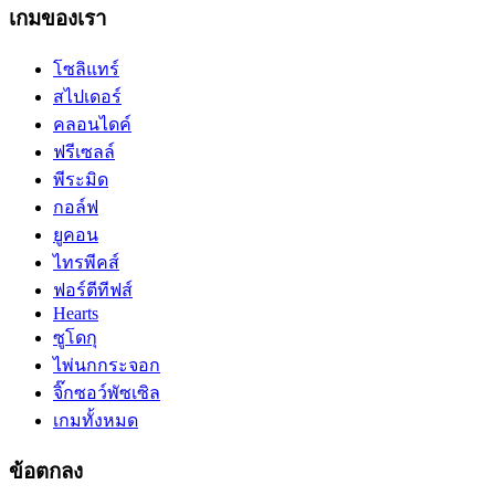
เกมของเรา
โซลิแทร์
สไปเดอร์
คลอนไดค์
ฟรีเซลล์
พีระมิด
กอล์ฟ
ยูคอน
ไทรพีคส์
ฟอร์ตีทีฟส์
Hearts
ซูโดกุ
ไพ่นกกระจอก
จิ๊กซอว์พัซเซิล
เกมทั้งหมด
ข้อตกลง