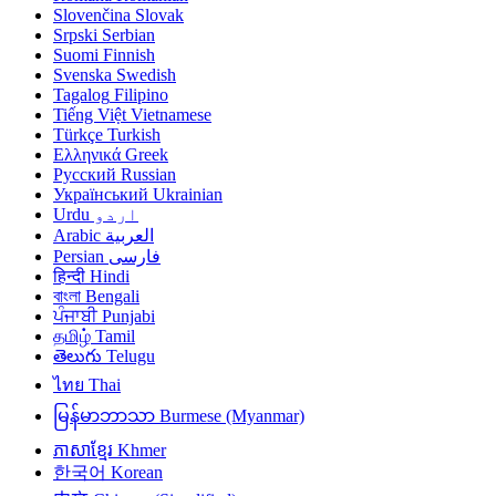
Slovenčina
Slovak
Srpski
Serbian
Suomi
Finnish
Svenska
Swedish
Tagalog
Filipino
Tiếng Việt
Vietnamese
Türkçe
Turkish
Ελληνικά
Greek
Русский
Russian
Український
Ukrainian
Urdu
اردو
Arabic
العربية
Persian
فارسی
हिन्दी
Hindi
বাংলা
Bengali
ਪੰਜਾਬੀ
Punjabi
தமிழ்
Tamil
తెలుగు
Telugu
ไทย
Thai
မြန်မာဘာသာ
Burmese (Myanmar)
ភាសាខ្មែរ
Khmer
한국어
Korean