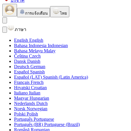
บริจาค
การแจ้งเตือน
ไทย
ภาษา
English
English
Bahasa Indonesia
Indonesian
Bahasa Melayu
Malay
Čeština
Czech
Dansk
Danish
Deutsch
German
Español
Spanish
Español (LAT)
Spanish (Latin America)
Français
French
Hrvatski
Croatian
Italiano
Italian
Magyar
Hungarian
Nederlands
Dutch
Norsk
Norwegian
Polski
Polish
Português
Portuguese
Português (BR)
Portuguese (Brazil)
Română
Romanian