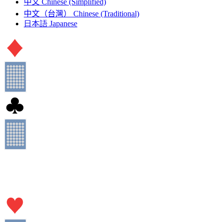
中文
Chinese (Simplified)
中文（台灣）
Chinese (Traditional)
日本語
Japanese