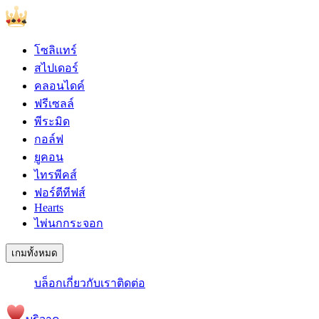
โซลิแทร์
สไปเดอร์
คลอนไดค์
ฟรีเซลล์
พีระมิด
กอล์ฟ
ยูคอน
ไทรพีคส์
ฟอร์ตีทีฟส์
Hearts
ไพ่นกกระจอก
เกมทั้งหมด
บล็อก
เกี่ยวกับเรา
ติดต่อ