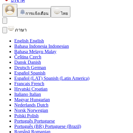
บริจาค
การแจ้งเตือน
ไทย
ภาษา
English
English
Bahasa Indonesia
Indonesian
Bahasa Melayu
Malay
Čeština
Czech
Dansk
Danish
Deutsch
German
Español
Spanish
Español (LAT)
Spanish (Latin America)
Français
French
Hrvatski
Croatian
Italiano
Italian
Magyar
Hungarian
Nederlands
Dutch
Norsk
Norwegian
Polski
Polish
Português
Portuguese
Português (BR)
Portuguese (Brazil)
Română
Romanian